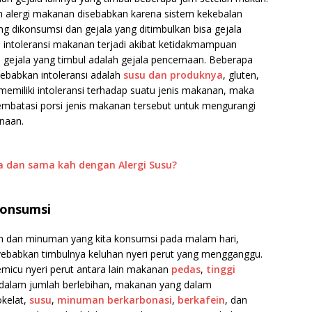
 alergi makanan disebabkan karena sistem kekebalan
g dikonsumsi dan gejala yang ditimbulkan bisa gejala
intoleransi makanan terjadi akibat ketidakmampuan
gejala yang timbul adalah gejala pencernaan. Beberapa
babkan intoleransi adalah
susu dan produknya
, gluten,
 memiliki intoleransi terhadap suatu jenis makanan, maka
mbatasi porsi jenis makanan tersebut untuk mengurangi
naan.
sa dan sama kah dengan Alergi Susu?
konsumsi
an dan minuman yang kita konsumsi pada malam hari,
nyebabkan timbulnya keluhan nyeri perut yang mengganggu.
cu nyeri perut antara lain makanan
pedas
,
tinggi
dalam jumlah berlebihan, makanan yang dalam
kelat,
susu
,
minuman berkarbonasi
,
berkafein
, dan