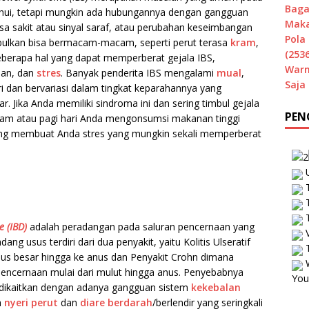
Baga
ahui, tetapi mungkin ada hubungannya dengan gangguan
Maka
sa sakit atau sinyal saraf, atau perubahan keseimbangan
Pola 
imbulkan bisa bermacam-macam, seperti perut terasa
kram
,
(2536
eberapa hal yang dapat memperberat gejala IBS,
Warn
man, dan
stres
. Banyak penderita IBS mengalami
mual
,
Saja
ri dan bervariasi dalam tingkat keparahannya yang
r. Jika Anda memiliki sindroma ini dan sering timbul gejala
PEN
malam atau pagi hari Anda mengonsumsi makanan tinggi
yang membuat Anda stres yang mungkin sekali memperberat
U
T
T
T
 (IBD)
adalah peradangan pada saluran pencernaan yang
V
ang usus terdiri dari dua penyakit, yaitu Kolitis Ulseratif
T
us besar hingga ke anus dan Penyakit Crohn dimana
W
 pencernaan mulai dari mulut hingga anus. Penyebabnya
You
 dikaitkan dengan adanya gangguan sistem
kekebalan
h
nyeri perut
dan
diare berdarah
/berlendir yang seringkali