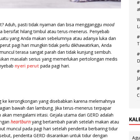
#
a
W
ut? Aduh, pasti tidak nyaman dan bisa mengganggu
mood
L
sa bersifat hilang timbul atau terus-menerus. Penyebab
#
suatu yang Anda makan sebelumnya atau adanya luka dan
T
erut pagi hari mungkin tidak perlu dikhawatirkan, Anda
muncul terasa sangat parah dan tidak kunjung sembuh.
#
sikan masalah serius yang memerlukan pertolongan medis
D
enyebab
nyeri perut
pada pagi hari.
#
J
#
C
g ke kerongkongan yang disebabkan karena melemahnya
bagian bawah dan lambung. Jika terus-menerus terpapar
akan mengalami iritasi. Gejala utama dari GERD adalah
KAL
dengan
heartburn
yang bertambah parah setelah makan atau
but muncul pada pagi hari setelah penderita berbaring tidur
ebut, penderita GERD disarankan untuk tidur dengan
Agu