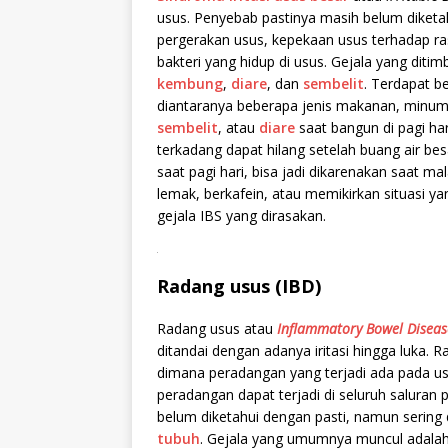
usus. Penyebab pastinya masih belum diket
pergerakan usus, kepekaan usus terhadap ra
bakteri yang hidup di usus. Gejala yang dit
kembung
,
diare
, dan
sembelit
. Terdapat b
diantaranya beberapa jenis makanan, minu
sembelit
, atau
diare
saat bangun di pagi ha
terkadang dapat hilang setelah buang air besa
saat pagi hari, bisa jadi dikarenakan saat 
lemak, berkafein, atau memikirkan situasi 
gejala IBS yang dirasakan.
.
Radang usus (IBD)
Radang usus atau
Inflammatory Bowel Disease
ditandai dengan adanya iritasi hingga luka. Rad
dimana peradangan yang terjadi ada pada us
peradangan dapat terjadi di seluruh saluran
belum diketahui dengan pasti, namun sering
tubuh
. Gejala yang umumnya muncul adala