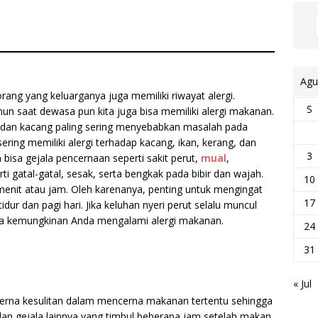
Agu
rang yang keluarganya juga memiliki riwayat alergi.
S
un saat dewasa pun kita juga bisa memiliki alergi makanan.
i, dan kacang paling sering menyebabkan masalah pada
ring memiliki alergi terhadap kacang, ikan, kerang, dan
3
n bisa gejala pencernaan seperti sakit perut,
mual
,
i gatal-gatal, sesak, serta bengkak pada bibir dan wajah.
10
menit atau jam. Oleh karenanya, penting untuk mengingat
17
r dan pagi hari. Jika keluhan nyeri perut selalu muncul
a kemungkinan Anda mengalami alergi makanan.
24
31
« Jul
 cerna kesulitan dalam mencerna makanan tertentu sehingga
dan gejala lainnya yang timbul beberapa jam setelah makan.