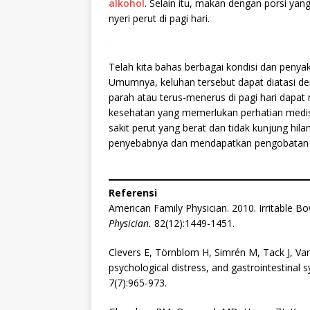
alkohol
. Selain itu, makan dengan porsi ya
nyeri perut di pagi hari.
.
Telah kita bahas berbagai kondisi dan penyak
Umumnya, keluhan tersebut dapat diatasi d
parah atau terus-menerus di pagi hari dapat
kesehatan yang memerlukan perhatian medis
sakit perut yang berat dan tidak kunjung hila
penyebabnya dan mendapatkan pengobatan 
Referensi
American Family Physician. 2010. Irritable 
Physician.
82(12):1449-1451.
Clevers E, Törnblom H, Simrén M, Tack J, Va
psychological distress, and gastrointestinal
7(7):965-973.