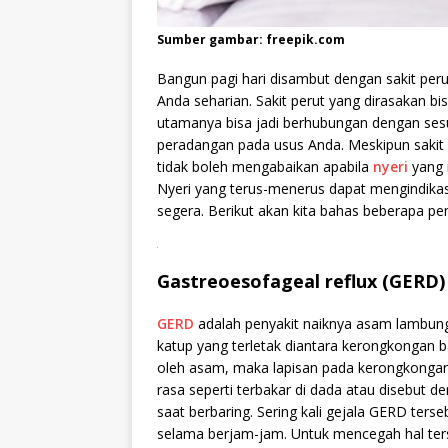
Sumber gambar: freepik.com
Bangun pagi hari disambut dengan sakit per
Anda seharian. Sakit perut yang dirasakan bi
utamanya bisa jadi berhubungan dengan se
peradangan pada usus Anda. Meskipun sakit p
tidak boleh mengabaikan apabila
nyeri
yang 
Nyeri yang terus-menerus dapat mengindika
segera. Berikut akan kita bahas beberapa p
.
Gastreoesofageal reflux (GERD)
GERD
adalah penyakit naiknya asam lambun
katup yang terletak diantara kerongkongan 
oleh asam, maka lapisan pada kerongkongan 
rasa seperti terbakar di dada atau disebut 
saat berbaring. Sering kali gejala GERD terse
selama berjam-jam. Untuk mencegah hal ters