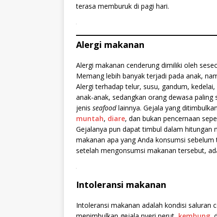
terasa memburuk di pagi hari.
.
Alergi makanan
Alergi makanan cenderung dimiliki oleh seseo
Memang lebih banyak terjadi pada anak, nam
Alergi terhadap telur, susu, gandum, kedela
anak-anak, sedangkan orang dewasa paling se
jenis
seafood
lainnya. Gejala yang ditimbulka
muntah
,
diare
, dan bukan pencernaan sepert
Gejalanya pun dapat timbul dalam hitungan 
makanan apa yang Anda konsumsi sebelum tidu
setelah mengonsumsi makanan tersebut, ad
.
Intoleransi makanan
Intoleransi makanan adalah kondisi saluran
menimbulkan gejala nyeri perut,
kembung
, 