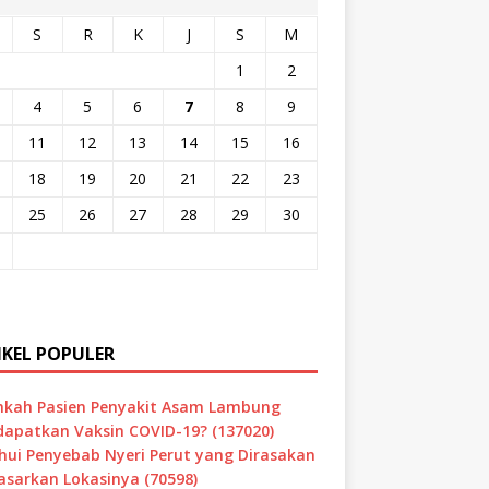
S
R
K
J
S
M
1
2
4
5
6
7
8
9
11
12
13
14
15
16
18
19
20
21
22
23
25
26
27
28
29
30
IKEL POPULER
hkah Pasien Penyakit Asam Lambung
apatkan Vaksin COVID-19? (137020)
hui Penyebab Nyeri Perut yang Dirasakan
asarkan Lokasinya (70598)