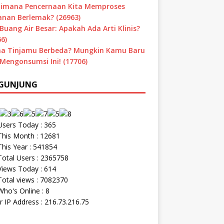
imana Pencernaan Kita Memproses
nan Berlemak? (26963)
Buang Air Besar: Apakah Ada Arti Klinis?
6)
a Tinjamu Berbeda? Mungkin Kamu Baru
 Mengonsumsi Ini! (17706)
GUNJUNG
sers Today : 365
his Month : 12681
his Year : 541854
otal Users : 2365758
iews Today : 614
otal views : 7082370
ho's Online : 8
r IP Address : 216.73.216.75