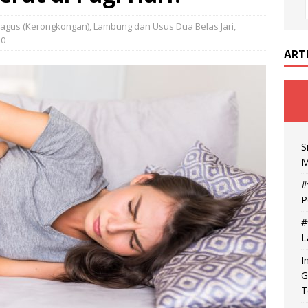
fagus (Kerongkongan)
,
Lambung dan Usus Dua Belas Jari
,
0
ART
S
M
#
P
#
L
I
G
T