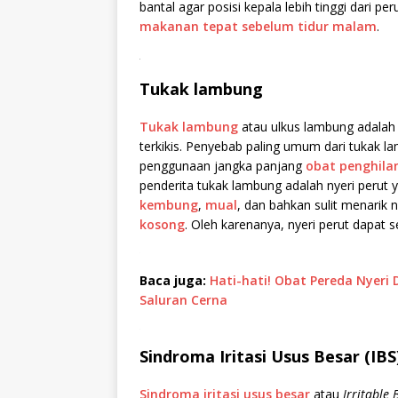
bantal agar posisi kepala lebih tinggi dari p
makanan tepat sebelum tidur malam
.
.
Tukak lambung
Tukak lambung
atau ulkus lambung adalah 
terkikis. Penyebab paling umum dari tukak l
penggunaan jangka panjang
obat penghila
penderita tukak lambung adalah nyeri perut y
kembung
,
mual
, dan bahkan sulit menarik
kosong
. Oleh karenanya, nyeri perut dapat s
Baca juga:
Hati-hati! Obat Pereda Nyer
Saluran Cerna
Sindroma Iritasi Usus Besar (IBS
Sindroma iritasi usus besar
atau
Irritable