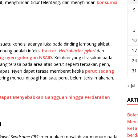
erut, menghindari tidur telentang, dan menghindari
konsumsi
S
3
10
suatu kondisi adanya luka pada dinding lambung akibat
17
ambung adalah infeksi
bakteri
Helicobacter pylori
dan
ng nyeri golongan NSAID
. Keluhan yang dirasakan pada
24
ang terasa pada area atas perut seperti terbakar, perih,
31
 napas. Nyeri dapat terasa memberat ketika
perut sedang
ering muncul di pagi hari saat perut belum terisi makanan.
« Jul
i Dapat Menyebabkan Gangguan hingga Perdarahan
ART
Bole
Mend
)
Keta
berd
 Bowel Syndrome (IBS)
merupakan masalah yang umum pada