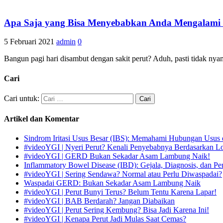
Apa Saja yang Bisa Menyebabkan Anda Mengalami Sa
5 Februari 2021
admin
0
Bangun pagi hari disambut dengan sakit perut? Aduh, pasti tidak nya
Cari
Cari untuk:
Artikel dan Komentar
Sindrom Iritasi Usus Besar (IBS): Memahami Hubungan Usus 
#videoYGI | Nyeri Perut? Kenali Penyebabnya Berdasarkan L
#videoYGI | GERD Bukan Sekadar Asam Lambung Naik!
Inflammatory Bowel Disease (IBD): Gejala, Diagnosis, dan Pe
#videoYGI | Sering Sendawa? Normal atau Perlu Diwaspadai?
Waspadai GERD: Bukan Sekadar Asam Lambung Naik
#videoYGI | Perut Bunyi Terus? Belum Tentu Karena Lapar!
#videoYGI | BAB Berdarah? Jangan Diabaikan
#videoYGI | Perut Sering Kembung? Bisa Jadi Karena Ini!
#videoYGI | Kenapa Perut Jadi Mulas Saat Cemas?