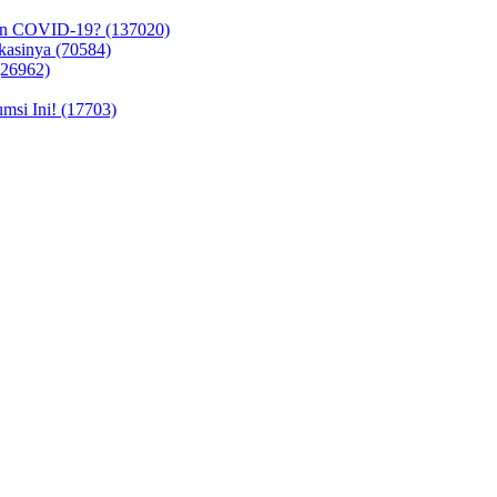
in COVID-19? (137020)
kasinya (70584)
(26962)
si Ini! (17703)