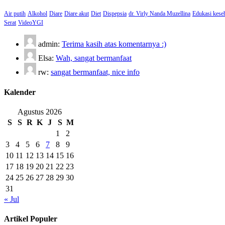
Air putih
Alkohol
Diare
Diare akut
Diet
Dispepsia
dr. Virly Nanda Muzellina
Edukasi kese
Serat
VideoYGI
admin:
Terima kasih atas komentarnya :)
Elsa:
Wah, sangat bermanfaat
rw:
sangat bermanfaat, nice info
Kalender
Agustus 2026
S
S
R
K
J
S
M
1
2
3
4
5
6
7
8
9
10
11
12
13
14
15
16
17
18
19
20
21
22
23
24
25
26
27
28
29
30
31
« Jul
Artikel Populer