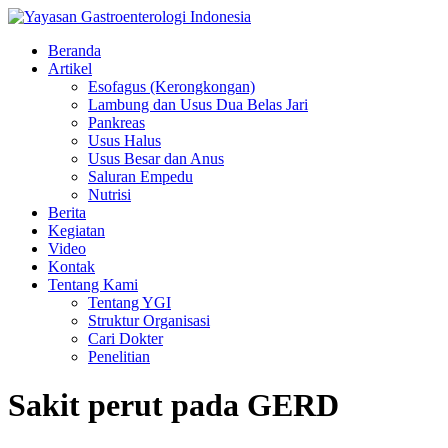
Beranda
Artikel
Esofagus (Kerongkongan)
Lambung dan Usus Dua Belas Jari
Pankreas
Usus Halus
Usus Besar dan Anus
Saluran Empedu
Nutrisi
Berita
Kegiatan
Video
Kontak
Tentang Kami
Tentang YGI
Struktur Organisasi
Cari Dokter
Penelitian
Sakit perut pada GERD