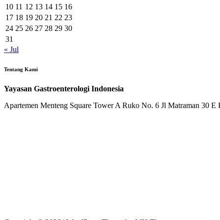
10
11
12
13
14
15
16
17
18
19
20
21
22
23
24
25
26
27
28
29
30
31
« Jul
Tentang Kami
Yayasan Gastroenterologi Indonesia
Apartemen Menteng Square Tower A Ruko No. 6 Jl Matraman 30 E Ke