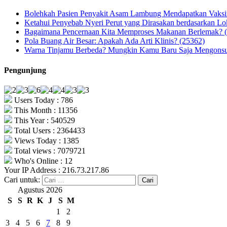
Bolehkah Pasien Penyakit Asam Lambung Mendapatkan Vaks
Ketahui Penyebab Nyeri Perut yang Dirasakan berdasarkan Lo
Bagaimana Pencernaan Kita Memproses Makanan Berlemak? 
Pola Buang Air Besar: Apakah Ada Arti Klinis? (25362)
Warna Tinjamu Berbeda? Mungkin Kamu Baru Saja Mengonsum
Pengunjung
Users Today : 786
This Month : 11356
This Year : 540529
Total Users : 2364433
Views Today : 1385
Total views : 7079721
Who's Online : 12
Your IP Address : 216.73.217.86
Cari untuk:
Agustus 2026
S
S
R
K
J
S
M
1
2
3
4
5
6
7
8
9