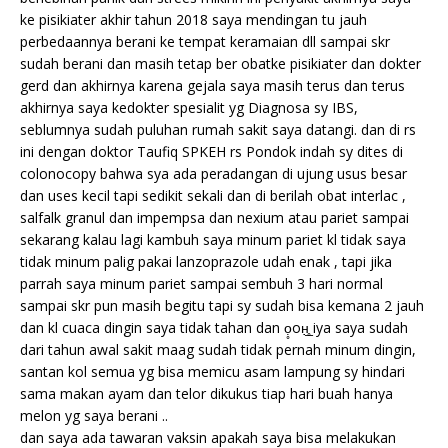
ke pisikiater akhir tahun 2018 saya mendingan tu jauh
perbedaannya berani ke tempat keramaian dll sampai skr
sudah berani dan masih tetap ber obatke pisikiater dan dokter
gerd dan akhirnya karena gejala saya masih terus dan terus
akhirnya saya kedokter spesialit yg Diagnosa sy IBS,
seblumnya sudah puluhan rumah sakit saya datangi. dan di rs
ini dengan doktor Taufiq SPKEH rs Pondok indah sy dites di
colonocopy bahwa sya ada peradangan di ujung usus besar
dan uses kecil tapi sedikit sekali dan di berilah obat interlac ,
salfalk granul dan impempsa dan nexium atau pariet sampai
sekarang kalau lagi kambuh saya minum pariet kl tidak saya
tidak minum palig pakai lanzoprazole udah enak , tapi jika
parrah saya minum pariet sampai sembuh 3 hari normal
sampai skr pun masih begitu tapi sy sudah bisa kemana 2 jauh
dan kl cuaca dingin saya tidak tahan dan ọ̥oн̲̣̣̣̥ iya saya sudah
dari tahun awal sakit maag sudah tidak pernah minum dingin,
santan kol semua yg bisa memicu asam lampung sy hindari
sama makan ayam dan telor dikukus tiap hari buah hanya
melon yg saya berani ..
dan saya ada tawaran vaksin apakah saya bisa melakukan