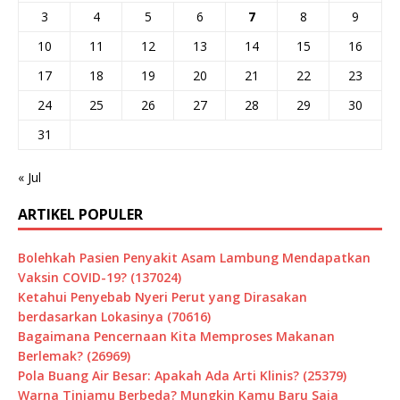
3
4
5
6
7
8
9
10
11
12
13
14
15
16
17
18
19
20
21
22
23
24
25
26
27
28
29
30
31
« Jul
ARTIKEL POPULER
Bolehkah Pasien Penyakit Asam Lambung Mendapatkan
Vaksin COVID-19? (137024)
Ketahui Penyebab Nyeri Perut yang Dirasakan
berdasarkan Lokasinya (70616)
Bagaimana Pencernaan Kita Memproses Makanan
Berlemak? (26969)
Pola Buang Air Besar: Apakah Ada Arti Klinis? (25379)
Warna Tinjamu Berbeda? Mungkin Kamu Baru Saja