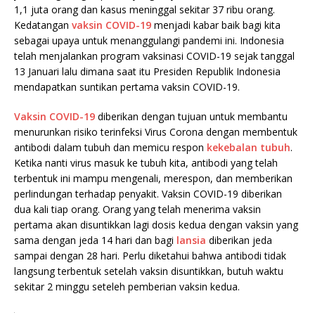
1,1 juta orang dan kasus meninggal sekitar 37 ribu orang.
Kedatangan
vaksin COVID-19
menjadi kabar baik bagi kita
sebagai upaya untuk menanggulangi pandemi ini. Indonesia
telah menjalankan program vaksinasi COVID-19 sejak tanggal
13 Januari lalu dimana saat itu Presiden Republik Indonesia
mendapatkan suntikan pertama vaksin COVID-19.
Vaksin COVID-19
diberikan dengan tujuan untuk membantu
menurunkan risiko terinfeksi Virus Corona dengan membentuk
antibodi dalam tubuh dan memicu respon
kekebalan tubuh
.
Ketika nanti virus masuk ke tubuh kita, antibodi yang telah
terbentuk ini mampu mengenali, merespon, dan memberikan
perlindungan terhadap penyakit. Vaksin COVID-19 diberikan
dua kali tiap orang. Orang yang telah menerima vaksin
pertama akan disuntikkan lagi dosis kedua dengan vaksin yang
sama dengan jeda 14 hari dan bagi
lansia
diberikan jeda
sampai dengan 28 hari. Perlu diketahui bahwa antibodi tidak
langsung terbentuk setelah vaksin disuntikkan, butuh waktu
sekitar 2 minggu seteleh pemberian vaksin kedua.
.