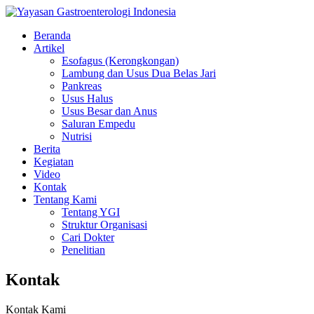
Beranda
Artikel
Esofagus (Kerongkongan)
Lambung dan Usus Dua Belas Jari
Pankreas
Usus Halus
Usus Besar dan Anus
Saluran Empedu
Nutrisi
Berita
Kegiatan
Video
Kontak
Tentang Kami
Tentang YGI
Struktur Organisasi
Cari Dokter
Penelitian
Kontak
Kontak Kami