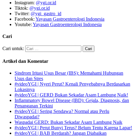
Instagram:
@ygi.or.id
Tiktok:
@ygi.or.id
Twitter:
@ygi_gastro_id
Facebook:
Yayasan Gastroenterologi Indonesia
Youtube:
Yayasan Gastroenterologi Indonesia
Cari
Cari untuk:
Artikel dan Komentar
Sindrom Iritasi Usus Besar (IBS): Memahami Hubungan
Usus dan Stres
#videoYGI | Nyeri Perut? Kenali Penyebabnya Berdasarkan
Lokasinya
#videoYGI | GERD Bukan Sekadar Asam Lambung Naik!
Inflammatory Bowel Disease (IBD): Gejala, Diagnosis, dan
Penanganan Terkini
#videoYGI | Sering Sendawa? Normal atau Perlu
Diwaspadai?
Waspadai GERD: Bukan Sekadar Asam Lambung Naik
#videoYGI | Perut Bunyi Terus? Belum Tentu Karena Lapar!
#videoYGI | BAB Berdarah? Jangan Diabaikan