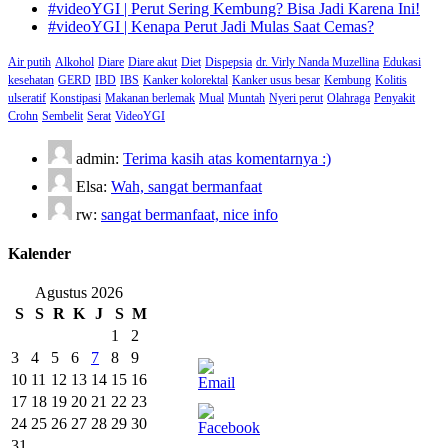
#videoYGI | Perut Sering Kembung? Bisa Jadi Karena Ini!
#videoYGI | Kenapa Perut Jadi Mulas Saat Cemas?
Air putih
Alkohol
Diare
Diare akut
Diet
Dispepsia
dr. Virly Nanda Muzellina
Edukasi
kesehatan
GERD
IBD
IBS
Kanker kolorektal
Kanker usus besar
Kembung
Kolitis
ulseratif
Konstipasi
Makanan berlemak
Mual
Muntah
Nyeri perut
Olahraga
Penyakit
Crohn
Sembelit
Serat
VideoYGI
admin:
Terima kasih atas komentarnya :)
Elsa:
Wah, sangat bermanfaat
rw:
sangat bermanfaat, nice info
Kalender
Agustus 2026
S
S
R
K
J
S
M
1
2
3
4
5
6
7
8
9
10
11
12
13
14
15
16
17
18
19
20
21
22
23
24
25
26
27
28
29
30
31