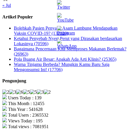
« Jul
Artikel Populer
Bolehkah Pasien Penyakit Asam Lambung Mendapatkan
Vaksin COVID-19? (137020)
Ketahui Penyebab Nyeri Perut yang Dirasakan berdasarkan
Lokasinya (70596)
Bagaimana Pencernaan Kita Memproses Makanan Berlemak?
(26963)
Pola Buang Air Besar: Apakah Ada Arti Klinis? (25365)
Warna Tinjamu Berbeda? Mungkin Kamu Baru Saja
Mengonsumsi Ini! (17706)
Pengunjung
Users Today : 139
This Month : 12455
This Year : 541628
Total Users : 2365532
Views Today : 195
Total views : 7081951