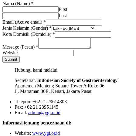
Nama (Name)
*
First
Last
Email (Active email)
*
Jenis Kelamin (Gender)
*
Kota Domisili (Domicile)
*
Message (Pesan)
*
Website
Submit
Hubungi kami melalui:
Secretariat,
Indonesian Society of Gastroenterology
Apartemen Menteng Square Tower A Ruko 06
Jl. Matraman 30E, Kenari, Jakarta Pusat
Telepon: +62 21 29614303
Fax: +62 21 23951145
Email:
admin@ygi.or.id
Informasi tentang pencernaan di:
Website:
www.ygi.or.id