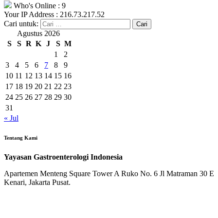
Who's Online : 9
Your IP Address : 216.73.217.52
Cari untuk:
Agustus 2026
S
S
R
K
J
S
M
1
2
3
4
5
6
7
8
9
10
11
12
13
14
15
16
17
18
19
20
21
22
23
24
25
26
27
28
29
30
31
« Jul
Tentang Kami
Yayasan Gastroenterologi Indonesia
Apartemen Menteng Square Tower A Ruko No. 6 Jl Matraman 30 E
Kenari, Jakarta Pusat.