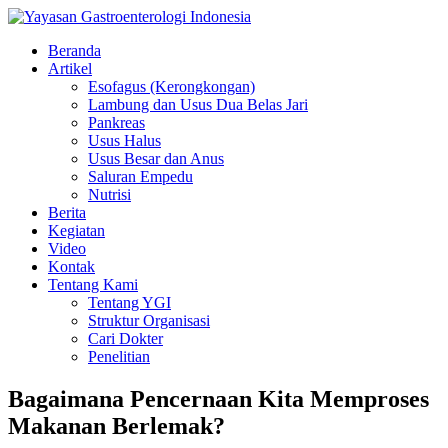
Beranda
Artikel
Esofagus (Kerongkongan)
Lambung dan Usus Dua Belas Jari
Pankreas
Usus Halus
Usus Besar dan Anus
Saluran Empedu
Nutrisi
Berita
Kegiatan
Video
Kontak
Tentang Kami
Tentang YGI
Struktur Organisasi
Cari Dokter
Penelitian
Bagaimana Pencernaan Kita Memproses
Makanan Berlemak?