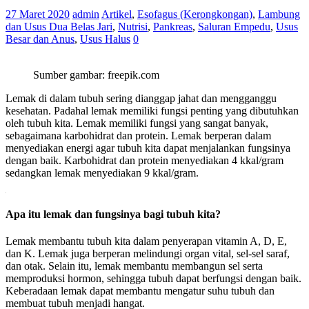
27 Maret 2020
admin
Artikel
,
Esofagus (Kerongkongan)
,
Lambung
dan Usus Dua Belas Jari
,
Nutrisi
,
Pankreas
,
Saluran Empedu
,
Usus
Besar dan Anus
,
Usus Halus
0
Sumber gambar: freepik.com
Lemak di dalam tubuh sering dianggap jahat dan mengganggu
kesehatan. Padahal lemak memiliki fungsi penting yang dibutuhkan
oleh tubuh kita. Lemak memiliki fungsi yang sangat banyak,
sebagaimana karbohidrat dan protein. Lemak berperan dalam
menyediakan energi agar tubuh kita dapat menjalankan fungsinya
dengan baik. Karbohidrat dan protein menyediakan 4 kkal/gram
sedangkan lemak menyediakan 9 kkal/gram.
.
Apa itu lemak dan fungsinya bagi tubuh kita?
Lemak membantu tubuh kita dalam penyerapan vitamin A, D, E,
dan K. Lemak juga berperan melindungi organ vital, sel-sel saraf,
dan otak. Selain itu, lemak membantu membangun sel serta
memproduksi hormon, sehingga tubuh dapat berfungsi dengan baik.
Keberadaan lemak dapat membantu mengatur suhu tubuh dan
membuat tubuh menjadi hangat.