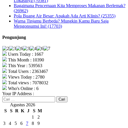
Lokasinya (70581)
Bagaimana Pencernaan Kita Memproses Makanan Berlemak?
(26962)
Pola Buang Air Besar: Apakah Ada Arti Klinis? (25355)
Warna Tinjamu Berbeda? Mungkin Kamu Baru Saja
Mengonsumsi Ini! (17703)
Pengunjung
Users Today : 1667
This Month : 10390
This Year : 539563
Total Users : 2363467
Views Today : 2780
Total views : 7078032
Who's Online : 6
Your IP Address :
Cari
untuk:
Agustus 2026
S
S
R
K
J
S
M
1
2
3
4
5
6
7
8
9