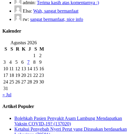
admin:
Terima kasih atas komentarnya :)
Elsa:
Wah, sangat bermanfaat
rw:
sangat bermanfaat, nice info
Kalender
Agustus 2026
S
S
R
K
J
S
M
1
2
3
4
5
6
7
8
9
10
11
12
13
14
15
16
17
18
19
20
21
22
23
24
25
26
27
28
29
30
31
« Jul
Artikel Populer
Bolehkah Pasien Penyakit Asam Lambung Mendapatkan
Vaksin COVID-19? (137020)
Ketahui Penyebab Nyeri Perut yang Dirasakan berdasarkan