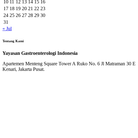
10
11
12
13
14
15
16
17
18
19
20
21
22
23
24
25
26
27
28
29
30
31
« Jul
Tentang Kami
Yayasan Gastroenterologi Indonesia
Apartemen Menteng Square Tower A Ruko No. 6 Jl Matraman 30 E
Kenari, Jakarta Pusat.