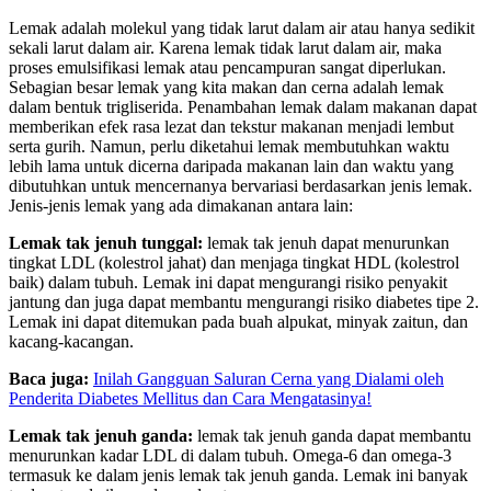
Lemak adalah molekul yang tidak larut dalam air atau hanya sedikit
sekali larut dalam air. Karena lemak tidak larut dalam air, maka
proses emulsifikasi lemak atau pencampuran sangat diperlukan.
Sebagian besar lemak yang kita makan dan cerna adalah lemak
dalam bentuk trigliserida. Penambahan lemak dalam makanan dapat
memberikan efek rasa lezat dan tekstur makanan menjadi lembut
serta gurih. Namun, perlu diketahui lemak membutuhkan waktu
lebih lama untuk dicerna daripada makanan lain dan waktu yang
dibutuhkan untuk mencernanya bervariasi berdasarkan jenis lemak.
Jenis-jenis lemak yang ada dimakanan antara lain:
Lemak tak jenuh tunggal:
lemak tak jenuh dapat menurunkan
tingkat LDL (kolestrol jahat) dan menjaga tingkat HDL (kolestrol
baik) dalam tubuh. Lemak ini dapat mengurangi risiko penyakit
jantung dan juga dapat membantu mengurangi risiko diabetes tipe 2.
Lemak ini dapat ditemukan pada buah alpukat, minyak zaitun, dan
kacang-kacangan.
Baca juga:
Inilah Gangguan Saluran Cerna yang Dialami oleh
Penderita Diabetes Mellitus dan Cara Mengatasinya!
Lemak tak jenuh ganda:
lemak tak jenuh ganda dapat membantu
menurunkan kadar LDL di dalam tubuh. Omega-6 dan omega-3
termasuk ke dalam jenis lemak tak jenuh ganda. Lemak ini banyak