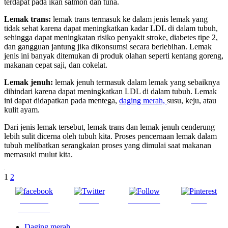
terdapat pada ikan salmon dan tuna.
Lemak trans:
lemak trans termasuk ke dalam jenis lemak yang
tidak sehat karena dapat meningkatkan kadar LDL di dalam tubuh,
sehingga dapat meningkatan risiko penyakit stroke, diabetes tipe 2,
dan gangguan jantung jika dikonsumsi secara berlebihan. Lemak
jenis ini banyak ditemukan di produk olahan seperti kentang goreng,
makanan cepat saji, dan cokelat.
Lemak jenuh:
lemak jenuh termasuk dalam lemak yang sebaiknya
dihindari karena dapat meningkatkan LDL di dalam tubuh. Lemak
ini dapat didapatkan pada mentega,
daging merah,
susu, keju, atau
kulit ayam.
Dari jenis lemak tersebut, lemak trans dan lemak jenuh cenderung
lebih sulit dicerna oleh tubuh kita. Proses pencernaan lemak dalam
tubuh melibatkan serangkaian proses yang dimulai saat makanan
memasuki mulut kita.
.
1
2
Share on
Tweet
Follow us
Save
Facebook
Daging merah