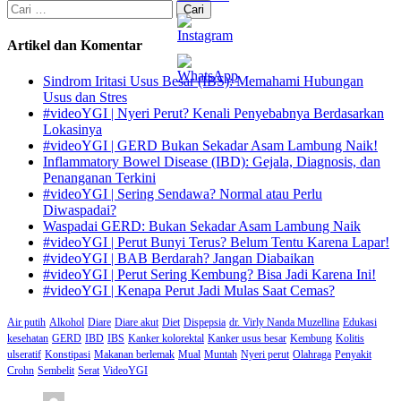
Cari
untuk:
Artikel dan Komentar
Sindrom Iritasi Usus Besar (IBS): Memahami Hubungan
Usus dan Stres
#videoYGI | Nyeri Perut? Kenali Penyebabnya Berdasarkan
Lokasinya
#videoYGI | GERD Bukan Sekadar Asam Lambung Naik!
Inflammatory Bowel Disease (IBD): Gejala, Diagnosis, dan
Penanganan Terkini
#videoYGI | Sering Sendawa? Normal atau Perlu
Diwaspadai?
Waspadai GERD: Bukan Sekadar Asam Lambung Naik
#videoYGI | Perut Bunyi Terus? Belum Tentu Karena Lapar!
#videoYGI | BAB Berdarah? Jangan Diabaikan
#videoYGI | Perut Sering Kembung? Bisa Jadi Karena Ini!
#videoYGI | Kenapa Perut Jadi Mulas Saat Cemas?
Air putih
Alkohol
Diare
Diare akut
Diet
Dispepsia
dr. Virly Nanda Muzellina
Edukasi
kesehatan
GERD
IBD
IBS
Kanker kolorektal
Kanker usus besar
Kembung
Kolitis
ulseratif
Konstipasi
Makanan berlemak
Mual
Muntah
Nyeri perut
Olahraga
Penyakit
Crohn
Sembelit
Serat
VideoYGI