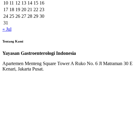
10
11
12
13
14
15
16
17
18
19
20
21
22
23
24
25
26
27
28
29
30
31
« Jul
Tentang Kami
Yayasan Gastroenterologi Indonesia
Apartemen Menteng Square Tower A Ruko No. 6 Jl Matraman 30 E
Kenari, Jakarta Pusat.