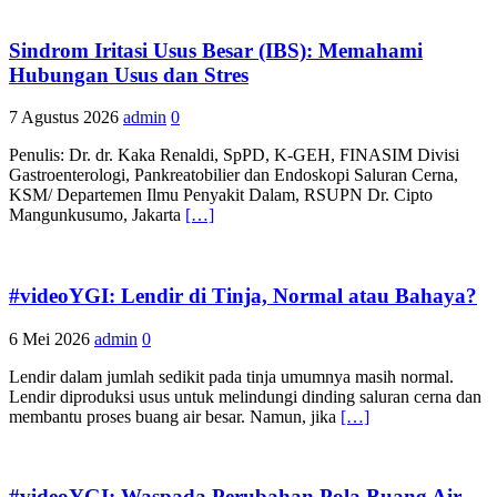
Sindrom Iritasi Usus Besar (IBS): Memahami
Hubungan Usus dan Stres
7 Agustus 2026
admin
0
Penulis: Dr. dr. Kaka Renaldi, SpPD, K-GEH, FINASIM Divisi
Gastroenterologi, Pankreatobilier dan Endoskopi Saluran Cerna,
KSM/ Departemen Ilmu Penyakit Dalam, RSUPN Dr. Cipto
Mangunkusumo, Jakarta
[…]
#videoYGI: Lendir di Tinja, Normal atau Bahaya?
6 Mei 2026
admin
0
Lendir dalam jumlah sedikit pada tinja umumnya masih normal.
Lendir diproduksi usus untuk melindungi dinding saluran cerna dan
membantu proses buang air besar. Namun, jika
[…]
#videoYGI: Waspada Perubahan Pola Buang Air