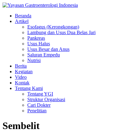
Beranda
Artikel
Esofagus (Kerongkongan)
Lambung dan Usus Dua Belas Jari
Pankreas
Usus Halus
Usus Besar dan Anus
Saluran Empedu
Nutrisi
Berita
Kegiatan
Video
Kontak
Tentang Kami
Tentang YGI
Struktur Organisasi
Cari Dokter
Penelitian
Sembelit