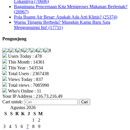
Lokasinya (70606)
Bagaimana Pencernaan Kita Memproses Makanan Berlemak?
(26967)
Pola Buang Air Besar: Apakah Ada Arti Klinis? (25374)
Warna Tinjamu Berbeda? Mungkin Kamu Baru Saja
Mengonsumsi Ini! (17711)
Pengunjung
Users Today : 478
This Month : 14361
This Year : 543534
Total Users : 2367438
Views Today : 837
Total views : 7085990
Who's Online : 11
Your IP Address : 216.73.216.49
Cari untuk:
Agustus 2026
S
S
R
K
J
S
M
1
2
3
4
5
6
7
8
9