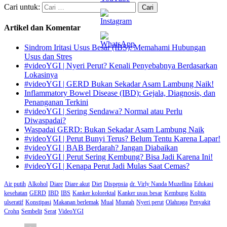
Cari untuk:
Artikel dan Komentar
Sindrom Iritasi Usus Besar (IBS): Memahami Hubungan
Usus dan Stres
#videoYGI | Nyeri Perut? Kenali Penyebabnya Berdasarkan
Lokasinya
#videoYGI | GERD Bukan Sekadar Asam Lambung Naik!
Inflammatory Bowel Disease (IBD): Gejala, Diagnosis, dan
Penanganan Terkini
#videoYGI | Sering Sendawa? Normal atau Perlu
Diwaspadai?
Waspadai GERD: Bukan Sekadar Asam Lambung Naik
#videoYGI | Perut Bunyi Terus? Belum Tentu Karena Lapar!
#videoYGI | BAB Berdarah? Jangan Diabaikan
#videoYGI | Perut Sering Kembung? Bisa Jadi Karena Ini!
#videoYGI | Kenapa Perut Jadi Mulas Saat Cemas?
Air putih
Alkohol
Diare
Diare akut
Diet
Dispepsia
dr. Virly Nanda Muzellina
Edukasi
kesehatan
GERD
IBD
IBS
Kanker kolorektal
Kanker usus besar
Kembung
Kolitis
ulseratif
Konstipasi
Makanan berlemak
Mual
Muntah
Nyeri perut
Olahraga
Penyakit
Crohn
Sembelit
Serat
VideoYGI