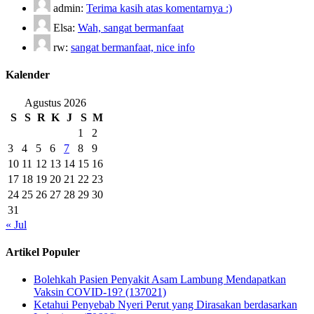
admin:
Terima kasih atas komentarnya :)
Elsa:
Wah, sangat bermanfaat
rw:
sangat bermanfaat, nice info
Kalender
Agustus 2026
S
S
R
K
J
S
M
1
2
3
4
5
6
7
8
9
10
11
12
13
14
15
16
17
18
19
20
21
22
23
24
25
26
27
28
29
30
31
« Jul
Artikel Populer
Bolehkah Pasien Penyakit Asam Lambung Mendapatkan
Vaksin COVID-19? (137021)
Ketahui Penyebab Nyeri Perut yang Dirasakan berdasarkan