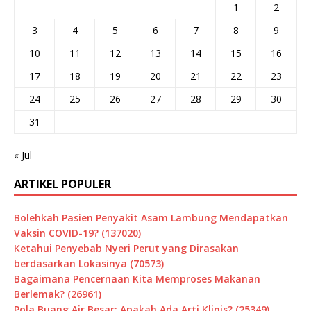
1
2
3
4
5
6
7
8
9
10
11
12
13
14
15
16
17
18
19
20
21
22
23
24
25
26
27
28
29
30
31
« Jul
ARTIKEL POPULER
Bolehkah Pasien Penyakit Asam Lambung Mendapatkan
Vaksin COVID-19? (137020)
Ketahui Penyebab Nyeri Perut yang Dirasakan
berdasarkan Lokasinya (70573)
Bagaimana Pencernaan Kita Memproses Makanan
Berlemak? (26961)
Pola Buang Air Besar: Apakah Ada Arti Klinis? (25349)