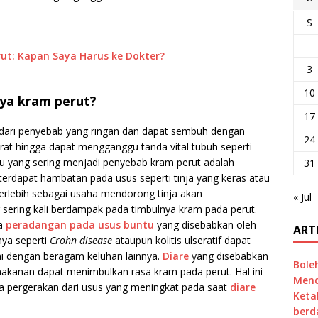
S
ut: Kapan Saya Harus ke Dokter?
3
10
ya kram perut?
17
dari penyebab yang ringan dan dapat sembuh dengan
24
rat hingga dapat mengganggu tanda vital tubuh seperti
tu yang sering menjadi penyebab kram perut adalah
31
terdapat hambatan pada usus seperti tinja yang keras atau
erlebih sebagai usaha mendorong tinja akan
« Jul
sering kali berdampak pada timbulnya kram pada perut.
ya
peradangan pada usus buntu
yang disebabkan oleh
ART
nya seperti
Crohn disease
ataupun kolitis ulseratif dapat
ai dengan beragam keluhan lainnya.
Diare
yang disebabkan
Bole
 makanan dapat menimbulkan rasa kram pada perut. Hal ini
Mend
a pergerakan dari usus yang meningkat pada saat
diare
Keta
berd