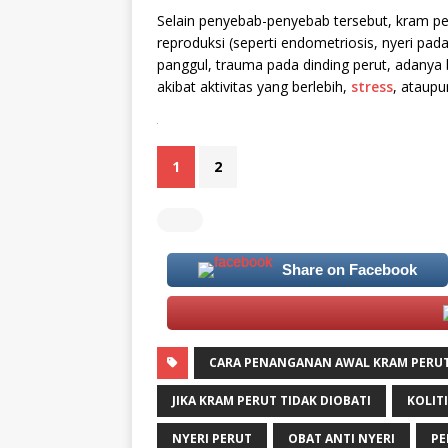
Selain penyebab-penyebab tersebut, kram pe
reproduksi (seperti endometriosis, nyeri pad
panggul, trauma pada dinding perut, adanya 
akibat aktivitas yang berlebih,
stress
, ataupu
.
1
2
Share on Facebook
CARA PENANGANAN AWAL KRAM PERU
JIKA KRAM PERUT TIDAK DIOBATI
KOLITI
NYERI PERUT
OBAT ANTI NYERI
PE