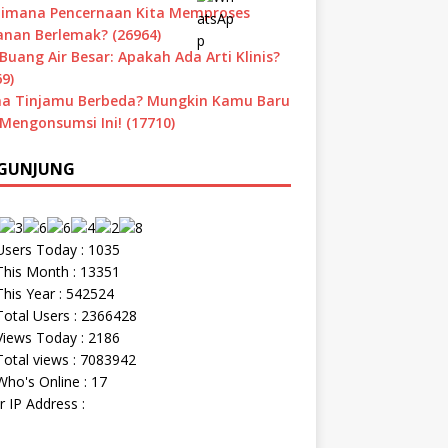
imana Pencernaan Kita Memproses
nan Berlemak? (26964)
Buang Air Besar: Apakah Ada Arti Klinis?
9)
a Tinjamu Berbeda? Mungkin Kamu Baru
 Mengonsumsi Ini! (17710)
GUNJUNG
sers Today : 1035
his Month : 13351
his Year : 542524
otal Users : 2366428
iews Today : 2186
otal views : 7083942
ho's Online : 17
r IP Address :