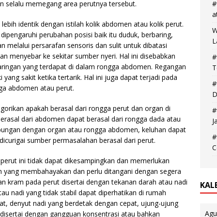
an selalu memegang area perutnya tersebut.
#
a
ebih identik dengan istilah kolik abdomen atau kolik perut.
W
ipengaruhi perubahan posisi baik itu duduk, berbaring,
L
n melalui persarafan sensoris dan sulit untuk dibatasi
an menyebar ke sekitar sumber nyeri. Hal ini disebabkan
#
 jaringan yang terdapat di dalam rongga abdomen. Regangan
T
ang sakit ketika tertarik. Hal ini juga dapat terjadi pada
#
gga abdomen atau perut.
D
gorikan apakah berasal dari rongga perut dan organ di
#
berasal dari abdomen dapat berasal dari rongga dada atau
J
hubungan dengan organ atau rongga abdomen, keluhan dapat
#
dicurigai sumber permasalahan berasal dari perut.
C
perut ini tidak dapat dikesampingkan dan memerlukan
n yang membahayakan dan perlu ditangani dengan segera
an kram pada perut disertai dengan tekanan darah atau nadi
KAL
tau nadi yang tidak stabil dapat diperhatikan di rumah
at, denyut nadi yang berdetak dengan cepat, ujung-ujung
Agu
a disertai dengan gangguan konsentrasi atau bahkan