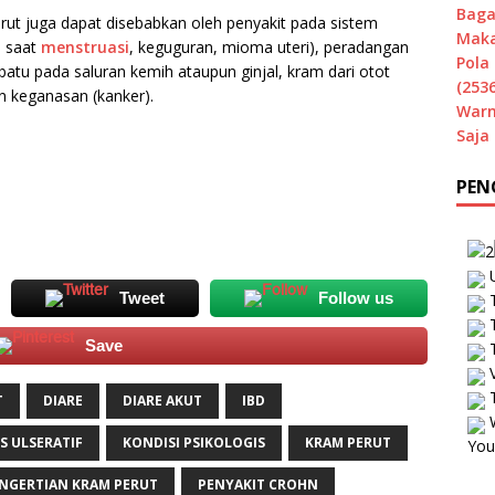
Baga
rut juga dapat disebabkan oleh penyakit pada sistem
Maka
a saat
menstruasi
, keguguran, mioma uteri), peradangan
Pola 
batu pada saluran kemih ataupun ginjal, kram dari otot
(2536
n keganasan (kanker).
Warn
Saja
PEN
U
Tweet
Follow us
T
T
Save
T
V
T
T
DIARE
DIARE AKUT
IBD
W
S ULSERATIF
KONDISI PSIKOLOGIS
KRAM PERUT
You
NGERTIAN KRAM PERUT
PENYAKIT CROHN