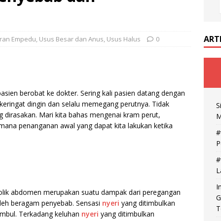
ART
uran Empedu
,
Usus Besar dan Anus
,
Usus Halus
0
sien berobat ke dokter. Sering kali pasien datang dengan
keringat dingin dan selalu memegang perutnya. Tidak
S
ng dirasakan. Mari kita bahas mengenai kram perut,
M
imana penanganan awal yang dapat kita lakukan ketika
#
P
#
L
I
 kolik abdomen merupakan suatu dampak dari peregangan
G
oleh beragam penyebab. Sensasi
nyeri
yang ditimbulkan
T
timbul. Terkadang keluhan
nyeri
yang ditimbulkan