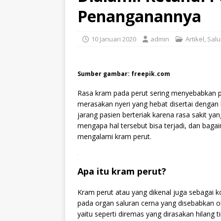
Penanganannya
10 Januari 2020
admin
Artikel
,
Sal
Sumber gambar: freepik.com
Rasa kram pada perut sering menyebabkan pa
merasakan nyeri yang hebat disertai dengan 
jarang pasien berteriak karena rasa sakit ya
mengapa hal tersebut bisa terjadi, dan baga
mengalami kram perut.
.
Apa itu kram perut?
Kram perut atau yang dikenal juga sebagai
pada organ saluran cerna yang disebabkan 
yaitu seperti diremas yang dirasakan hilang 