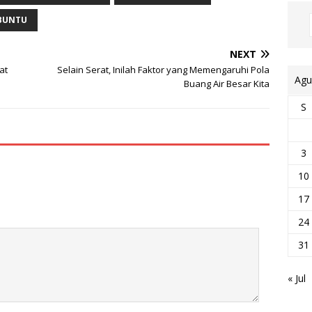
BUNTU
NEXT
at
Selain Serat, Inilah Faktor yang Memengaruhi Pola
Agu
Buang Air Besar Kita
S
3
10
17
24
31
« Jul