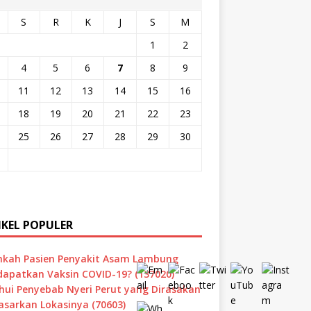
S
R
K
J
S
M
1
2
4
5
6
7
8
9
11
12
13
14
15
16
18
19
20
21
22
23
25
26
27
28
29
30
IKEL POPULER
hkah Pasien Penyakit Asam Lambung
apatkan Vaksin COVID-19? (137020)
hui Penyebab Nyeri Perut yang Dirasakan
asarkan Lokasinya (70603)