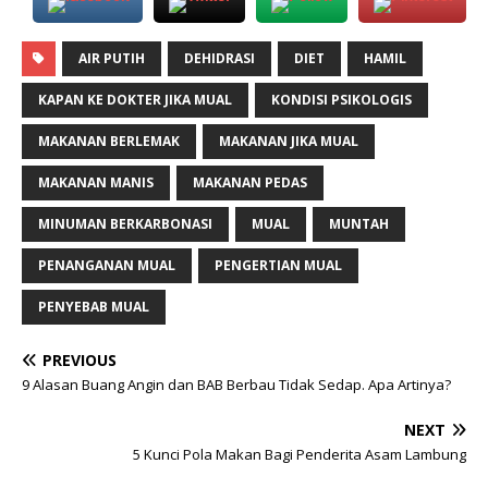
AIR PUTIH
DEHIDRASI
DIET
HAMIL
KAPAN KE DOKTER JIKA MUAL
KONDISI PSIKOLOGIS
MAKANAN BERLEMAK
MAKANAN JIKA MUAL
MAKANAN MANIS
MAKANAN PEDAS
MINUMAN BERKARBONASI
MUAL
MUNTAH
PENANGANAN MUAL
PENGERTIAN MUAL
PENYEBAB MUAL
PREVIOUS
9 Alasan Buang Angin dan BAB Berbau Tidak Sedap. Apa Artinya?
NEXT
5 Kunci Pola Makan Bagi Penderita Asam Lambung