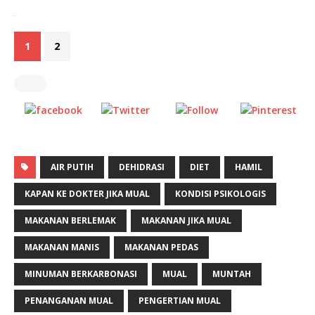
.
1
2
Share on
Tweet
Follow us
Save
Facebook
AIR PUTIH
DEHIDRASI
DIET
HAMIL
KAPAN KE DOKTER JIKA MUAL
KONDISI PSIKOLOGIS
MAKANAN BERLEMAK
MAKANAN JIKA MUAL
MAKANAN MANIS
MAKANAN PEDAS
MINUMAN BERKARBONASI
MUAL
MUNTAH
PENANGANAN MUAL
PENGERTIAN MUAL