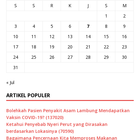
S
S
R
K
J
S
M
1
2
3
4
5
6
7
8
9
10
11
12
13
14
15
16
17
18
19
20
21
22
23
24
25
26
27
28
29
30
31
« Jul
ARTIKEL POPULER
Bolehkah Pasien Penyakit Asam Lambung Mendapatkan
Vaksin COVID-19? (137020)
Ketahui Penyebab Nyeri Perut yang Dirasakan
berdasarkan Lokasinya (70590)
Bagaimana Pencernaan Kita Memproses Makanan