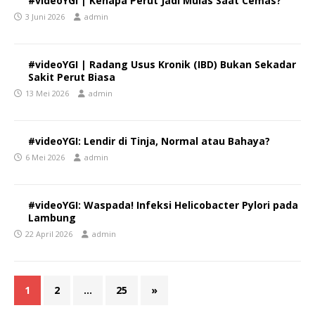
#videoYGI | Kenapa Perut Jadi Mulas Saat Cemas?
3 Juni 2026
admin
#videoYGI | Radang Usus Kronik (IBD) Bukan Sekadar
Sakit Perut Biasa
13 Mei 2026
admin
#videoYGI: Lendir di Tinja, Normal atau Bahaya?
6 Mei 2026
admin
#videoYGI: Waspada! Infeksi Helicobacter Pylori pada
Lambung
22 April 2026
admin
1
2
…
25
»