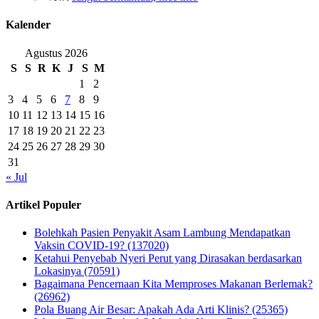
Kalender
Agustus 2026
S
S
R
K
J
S
M
1
2
3
4
5
6
7
8
9
10
11
12
13
14
15
16
17
18
19
20
21
22
23
24
25
26
27
28
29
30
31
« Jul
Artikel Populer
Bolehkah Pasien Penyakit Asam Lambung Mendapatkan
Vaksin COVID-19? (137020)
Ketahui Penyebab Nyeri Perut yang Dirasakan berdasarkan
Lokasinya (70591)
Bagaimana Pencernaan Kita Memproses Makanan Berlemak?
(26962)
Pola Buang Air Besar: Apakah Ada Arti Klinis? (25365)