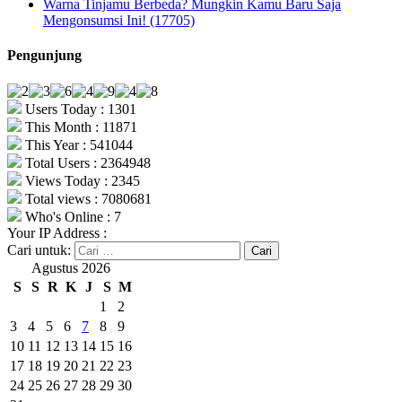
Warna Tinjamu Berbeda? Mungkin Kamu Baru Saja
Mengonsumsi Ini! (17705)
Pengunjung
Users Today : 1301
This Month : 11871
This Year : 541044
Total Users : 2364948
Views Today : 2345
Total views : 7080681
Who's Online : 7
Your IP Address :
Cari untuk:
Agustus 2026
S
S
R
K
J
S
M
1
2
3
4
5
6
7
8
9
10
11
12
13
14
15
16
17
18
19
20
21
22
23
24
25
26
27
28
29
30