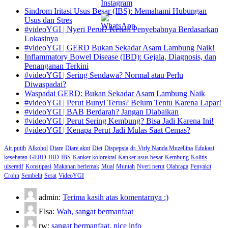
Sindrom Iritasi Usus Besar (IBS): Memahami Hubungan
Usus dan Stres
#videoYGI | Nyeri Perut? Kenali Penyebabnya Berdasarkan
Lokasinya
#videoYGI | GERD Bukan Sekadar Asam Lambung Naik!
Inflammatory Bowel Disease (IBD): Gejala, Diagnosis, dan
Penanganan Terkini
#videoYGI | Sering Sendawa? Normal atau Perlu
Diwaspadai?
Waspadai GERD: Bukan Sekadar Asam Lambung Naik
#videoYGI | Perut Bunyi Terus? Belum Tentu Karena Lapar!
#videoYGI | BAB Berdarah? Jangan Diabaikan
#videoYGI | Perut Sering Kembung? Bisa Jadi Karena Ini!
#videoYGI | Kenapa Perut Jadi Mulas Saat Cemas?
Air putih
Alkohol
Diare
Diare akut
Diet
Dispepsia
dr. Virly Nanda Muzellina
Edukasi
kesehatan
GERD
IBD
IBS
Kanker kolorektal
Kanker usus besar
Kembung
Kolitis
ulseratif
Konstipasi
Makanan berlemak
Mual
Muntah
Nyeri perut
Olahraga
Penyakit
Crohn
Sembelit
Serat
VideoYGI
admin:
Terima kasih atas komentarnya :)
Elsa:
Wah, sangat bermanfaat
rw:
sangat bermanfaat, nice info