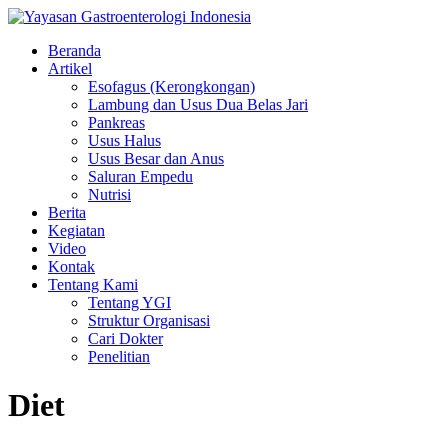
Beranda
Artikel
Esofagus (Kerongkongan)
Lambung dan Usus Dua Belas Jari
Pankreas
Usus Halus
Usus Besar dan Anus
Saluran Empedu
Nutrisi
Berita
Kegiatan
Video
Kontak
Tentang Kami
Tentang YGI
Struktur Organisasi
Cari Dokter
Penelitian
Diet