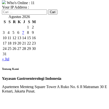
Who's Online : 11
Your IP Address :
Cari
untuk:
Agustus 2026
S
S
R
K
J
S
M
1
2
3
4
5
6
7
8
9
10
11
12
13
14
15
16
17
18
19
20
21
22
23
24
25
26
27
28
29
30
31
« Jul
Tentang Kami
Yayasan Gastroenterologi Indonesia
Apartemen Menteng Square Tower A Ruko No. 6 Jl Matraman 30 E
Kenari, Jakarta Pusat.