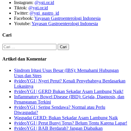
Instagram:
@ygi.or.id
Tiktok:
@ygi.or.id
Twitter:
@ygi_gastro_id
Facebook:
Yayasan Gastroenterologi Indonesia
Youtube:
Yayasan Gastroenterologi Indonesia
Cari
Cari
untuk:
Artikel dan Komentar
Sindrom Iritasi Usus Besar (IBS): Memahami Hubungan
Usus dan Stres
#videoYGI | Nyeri Perut? Kenali Penyebabnya Berdasarkan
Lokasinya
#videoYGI | GERD Bukan Sekadar Asam Lambung Naik!
Inflammatory Bowel Disease (IBD): Gejala, Diagnosis, dan
Penanganan Terkini
#videoYGI | Sering Sendawa? Normal atau Perlu
Diwaspadai?
Waspadai GERD: Bukan Sekadar Asam Lambung Naik
#videoYGI | Perut Bunyi Terus? Belum Tentu Karena Lapar!
#videoYGI | BAB Berdarah? Jangan Diabaikan