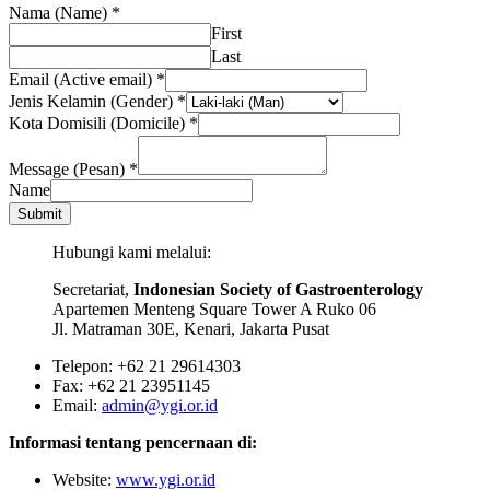
Nama (Name)
*
First
Last
Email (Active email)
*
Jenis Kelamin (Gender)
*
Kota Domisili (Domicile)
*
Message (Pesan)
*
Name
Submit
Hubungi kami melalui:
Secretariat,
Indonesian Society of Gastroenterology
Apartemen Menteng Square Tower A Ruko 06
Jl. Matraman 30E, Kenari, Jakarta Pusat
Telepon: +62 21 29614303
Fax: +62 21 23951145
Email:
admin@ygi.or.id
Informasi tentang pencernaan di:
Website:
www.ygi.or.id