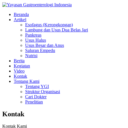
Beranda
Artikel
Esofagus (Kerongkongan)
Lambung dan Usus Dua Belas Jari
Pankreas
Usus Halus
Usus Besar dan Anus
Saluran Empedu
Nutrisi
Berita
Kegiatan
Video
Kontak
Tentang Kami
Tentang YGI
Struktur Organisasi
Cari Dokter
Penelitian
Kontak
Kontak Kami