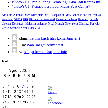
#videoYGI | Perut Sering Kembung? Bisa Jadi Karena Ini!
#videoYGI | Kenapa Perut Jadi Mulas Saat Cemas?
Air putih
Alkohol
Diare
Diare akut
Diet
Dispepsia
dr. Virly Nanda Muzellina
Edukasi
kesehatan
GERD
IBD
IBS
Kanker kolorektal
Kanker usus besar
Kembung
Kolitis
ulseratif
Konstipasi
Makanan berlemak
Mual
Muntah
Nyeri perut
Olahraga
Penyakit
Crohn
Sembelit
Serat
VideoYGI
admin:
Terima kasih atas komentarnya :)
Elsa:
Wah, sangat bermanfaat
rw:
sangat bermanfaat, nice info
Kalender
Agustus 2026
S
S
R
K
J
S
M
1
2
3
4
5
6
7
8
9
10
11
12
13
14
15
16
17
18
19
20
21
22
23
24
25
26
27
28
29
30
31