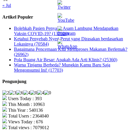
« Jul
Artikel Populer
Bolehkah Pasien Penyakit Asam Lambung Mendapatkan
Vaksin COVID-19? (137020)
Ketahui Penyebab Nyeri Perut yang Dirasakan berdasarkan
Lokasinya (70584)
Bagaimana Pencernaan Kita Memproses Makanan Berlemak?
(26962)
Pola Buang Air Besar: Apakah Ada Arti Klinis? (25360)
Warna Tinjamu Berbeda? Mungkin Kamu Baru Saja
Mengonsumsi Ini! (17703)
Pengunjung
Users Today : 393
This Month : 10963
This Year : 540136
Total Users : 2364040
Views Today : 676
Total views : 7079012