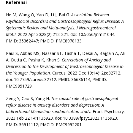
Referensi
He M, Wang Q, Yao D, Li J, Bai G.
Association Between
Psychosocial Disorders and Gastroesophageal Reflux Disease: A
Systematic Review and Meta-analysis. J Neurogastroenterol
Motil
. 2022 Apr 30;28(2):212-221. doi: 10.5056/jnm21044.
PMID: 35362447; PMCID: PMC8978133.
Paul S, Abbas MS, Nassar ST, Tasha T, Desai A, Bajgain A, Ali
A, Dutta C, Pasha K, Khan S.
Correlation of Anxiety and
Depression to the Development of Gastroesophageal Disease in
the Younger Population.
Cureus. 2022 Dec 19;14(12):e32712.
doi: 10.7759/cureus.32712. PMID: 36686114; PMCID:
PMC9851729.
Zeng Y, Cao S, Yang H.
The causal role of gastroesophageal
reflux disease in anxiety disorders and depression: A
bidirectional Mendelian randomization study.
Front Psychiatry.
2023 Feb 22;14:1135923. doi: 10.3389/fpsyt.2023.1135923.
PMID: 36911112; PMCID: PMC9992201.