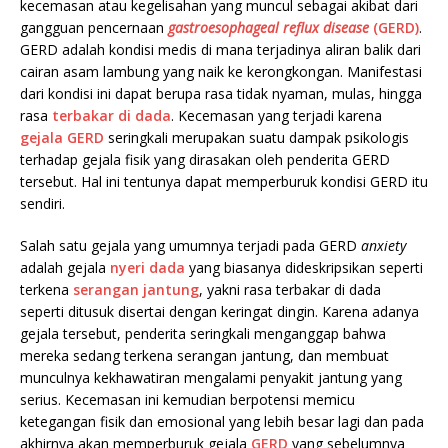
kecemasan atau kegelisahan yang muncul sebagai akibat dari
gangguan pencernaan
gastroesophageal reflux disease
(GERD)
.
GERD adalah kondisi medis di mana terjadinya aliran balik dari
cairan asam lambung yang naik ke kerongkongan. Manifestasi
dari kondisi ini dapat berupa rasa tidak nyaman, mulas, hingga
rasa
terbakar di dada
. Kecemasan yang terjadi karena
gejala GERD
seringkali merupakan suatu dampak psikologis
terhadap gejala fisik yang dirasakan oleh penderita GERD
tersebut. Hal ini tentunya dapat memperburuk kondisi GERD itu
sendiri.
Salah satu gejala yang umumnya terjadi pada GERD
anxiety
adalah gejala
nyeri dada
yang biasanya dideskripsikan seperti
terkena
serangan jantung
, yakni rasa terbakar di dada
seperti ditusuk disertai dengan keringat dingin. Karena adanya
gejala tersebut, penderita seringkali menganggap bahwa
mereka sedang terkena serangan jantung, dan membuat
munculnya kekhawatiran mengalami penyakit jantung yang
serius. Kecemasan ini kemudian berpotensi memicu
ketegangan fisik dan emosional yang lebih besar lagi dan pada
akhirnya akan memperburuk gejala
GERD
yang sebelumnya