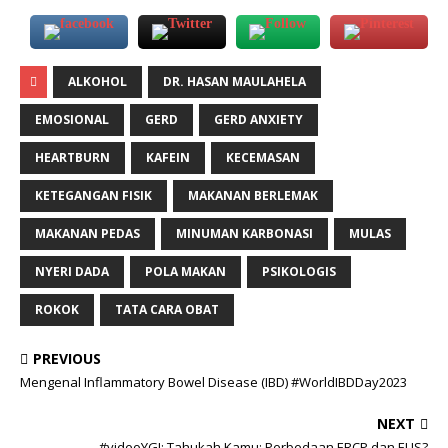
ALKOHOL
DR. HASAN MAULAHELA
EMOSIONAL
GERD
GERD ANXIETY
HEARTBURN
KAFEIN
KECEMASAN
KETEGANGAN FISIK
MAKANAN BERLEMAK
MAKANAN PEDAS
MINUMAN KARBONASI
MULAS
NYERI DADA
POLA MAKAN
PSIKOLOGIS
ROKOK
TATA CARA OBAT
PREVIOUS
Mengenal Inflammatory Bowel Disease (IBD) #WorldIBDDay2023
NEXT
#videoYGI: Tahukah Kamu: Perbedaan ERCP dan EUS?