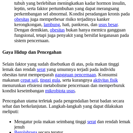
tubuh yang berlebihan meningkatkan kadar hormon insulin,
leptin, serta faktor pertumbuhan yang dapat merangsang
perkembangan sel abnormal. Kondisi peradangan kronis pada
obesitas
juga memperbesar risiko terjadinya kanker
kerongkongan,
lambung
, hati, pankreas, dan
usus besar
.
Dengan demikian,
obesitas
bukan hanya memicu gangguan
fungsional, tetapi juga penyakit yang bersifat keganasan pada
sistem pencernaan.
Gaya Hidup dan Pencegahan
Selain faktor yang sudah disebutkan di atas, pola makan tinggi
lemak dan rendah
serat
yang umumnya terjadi pada individu
obesitas turut memperparah
gangguan pencernaan
. Konsumsi
makanan
cepat saji
,
tinggi gula
, serta kurangnya
aktivitas fisik
menurunkan efisiensi metabolisme pencernaan dan memperburuk
kondisi keseimbangan
mikrobiota usus
.
Pencegahan utama terletak pada pengendalian berat badan secara
sehat dan berkelanjutan. Langkah-langkah yang dapat dilakukan
meliputi:
Mengatur pola makan seimbang tinggi
serat
dan rendah lemak
jenuh
Berolahraga
secara teratur