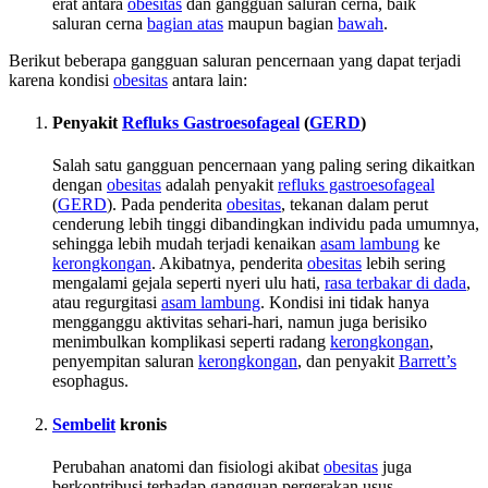
erat antara
obesitas
dan gangguan saluran cerna, baik
saluran cerna
bagian atas
maupun bagian
bawah
.
Berikut beberapa gangguan saluran pencernaan yang dapat terjadi
karena kondisi
obesitas
antara lain:
Penyakit
Refluks Gastroesofageal
(
GERD
)
Salah satu gangguan pencernaan yang paling sering dikaitkan
dengan
obesitas
adalah penyakit
refluks gastroesofageal
(
GERD
). Pada penderita
obesitas
, tekanan dalam perut
cenderung lebih tinggi dibandingkan individu pada umumnya,
sehingga lebih mudah terjadi kenaikan
asam lambung
ke
kerongkongan
. Akibatnya, penderita
obesitas
lebih sering
mengalami gejala seperti nyeri ulu hati,
rasa terbakar di dada
,
atau regurgitasi
asam lambung
. Kondisi ini tidak hanya
mengganggu aktivitas sehari-hari, namun juga berisiko
menimbulkan komplikasi seperti radang
kerongkongan
,
penyempitan saluran
kerongkongan
, dan penyakit
Barrett’s
esophagus.
Sembelit
kronis
Perubahan anatomi dan fisiologi akibat
obesitas
juga
berkontribusi terhadap gangguan pergerakan usus.