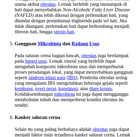
utama akibat
obesitas
. Lemak berlebih yang menumpuk di
hati dapat menyebabkan
Non-Alcoholic Fatty Liver Disease
(NAFLD)
atau lebih dikenal dengan perlemakan hati, yang
ditandai dengan penimbunan trigliserida pada sel hati. Jika
tidak ditangani, perlemakan hati dapat berkembang menjadi
fibrosis hati, hingga
sirosis hati
.
Gangguan
Mikrobiota
dan
Radang Usus
Pada saluran cerna bagian bawah,
obesitas
juga berdampak
pada
fungsi usus
. Lemak viseral yang berlebih dapat
mengubah komposisi mikrobiota usus dan memperburuk
proses peradangan lokal, yang dapat menyebabkan gangguan
seperti
sindrom iritasi usus
(
IBS
). Penderita obesitas sering
yang mengalami IBS mengeluhkan beberapa gejala seperti
kembung
,
nyeri perut
,
konstipasi
, atau
diare kronis
.
Ketidakseimbangan
mikrobiota
ini juga dapat mengganggu
metabolisme tubuh dan memperberat kondisi obesitas itu
sendiri.
Kanker saluran cerna
Selain itu yang paling berbahaya adalah
obesitas
juga dapat
menjadi faktor risijo terjadinya kanker saluran cerna. Lemak