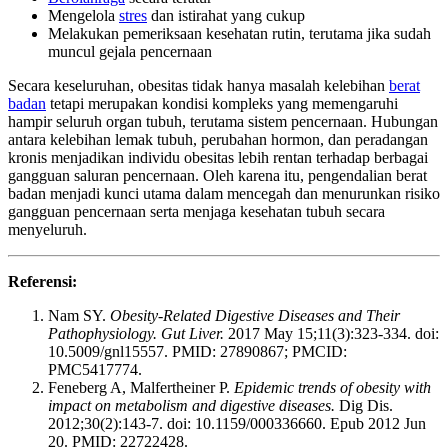
Mengelola
stres
dan istirahat yang cukup
Melakukan pemeriksaan kesehatan rutin, terutama jika sudah
muncul gejala pencernaan
Secara keseluruhan, obesitas tidak hanya masalah kelebihan
berat
badan
tetapi merupakan kondisi kompleks yang memengaruhi
hampir seluruh organ tubuh, terutama sistem pencernaan. Hubungan
antara kelebihan lemak tubuh, perubahan hormon, dan peradangan
kronis menjadikan individu obesitas lebih rentan terhadap berbagai
gangguan saluran pencernaan. Oleh karena itu, pengendalian berat
badan menjadi kunci utama dalam mencegah dan menurunkan risiko
gangguan pencernaan serta menjaga kesehatan tubuh secara
menyeluruh.
Referensi:
Nam SY.
Obesity-Related Digestive Diseases and Their
Pathophysiology. Gut Liver.
2017 May 15;11(3):323-334. doi:
10.5009/gnl15557. PMID: 27890867; PMCID:
PMC5417774.
Feneberg A, Malfertheiner P.
Epidemic trends of obesity with
impact on metabolism and digestive diseases.
Dig Dis.
2012;30(2):143-7. doi: 10.1159/000336660. Epub 2012 Jun
20. PMID: 22722428.