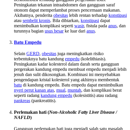
Peningkatan tekanan intraabdomen dan gangguan saraf
otonom dapat memperlambat proses pencernaan makanan.
Akibatnya, penderita
obesitas
lebih rentan terhadap
konstipasi
atau
sembelit kronis
. Bila dibiarkan,
konstipasi
dapat
menimbulkan komplikasi seperti
wasir
, fistula pada
anus
, dan
turunnya bagian
usus besar
ke luar dari
anus
.
Batu Empedu
Selain
GERD
,
obesitas
juga meningkatkan risiko
terbentuknya batu kandung
empedu
(kolelithiasis).
Peningkatan kadar kolesterol dalam darah serta gangguan
pergerakan kandung empedu membuat empedu menjadi lebih
jenuh dan sulit dikosongkan. Kombinasi ini menyebabkan
pengendapan kristal kolesterol yang akhirnya membentuk
batu
di kandung empedu. Batu empedu dapat menimbulkan
nyeri perut kanan atas
,
mual
,
muntah
, dan komplikasi berat
seperti radang
kandung empedu
(kolesistitis) atau radang
pankreas
(pankreatitis).
Perlemakan hati
(
Non-Alcoholic Fatty Liver Disease /
NAFLD
)
Gangguan perlemakan hati juga menjadi salah satu masalah