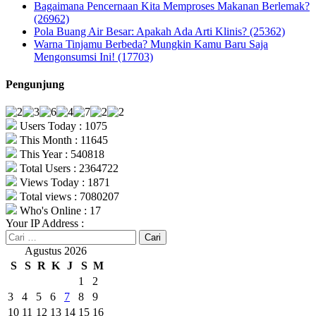
Bagaimana Pencernaan Kita Memproses Makanan Berlemak?
(26962)
Pola Buang Air Besar: Apakah Ada Arti Klinis? (25362)
Warna Tinjamu Berbeda? Mungkin Kamu Baru Saja
Mengonsumsi Ini! (17703)
Pengunjung
Users Today : 1075
This Month : 11645
This Year : 540818
Total Users : 2364722
Views Today : 1871
Total views : 7080207
Who's Online : 17
Your IP Address :
Cari
untuk:
Agustus 2026
S
S
R
K
J
S
M
1
2
3
4
5
6
7
8
9
10
11
12
13
14
15
16