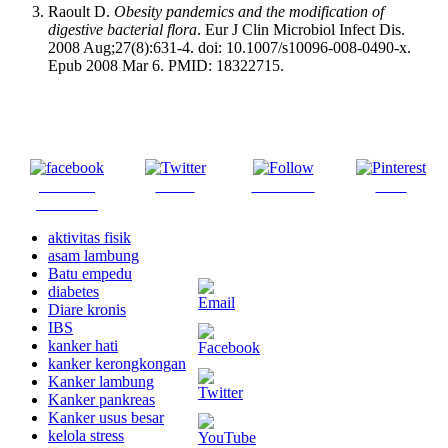
Raoult D.
Obesity pandemics and the modification of
digestive bacterial flora
. Eur J Clin Microbiol Infect Dis.
2008 Aug;27(8):631-4. doi: 10.1007/s10096-008-0490-x.
Epub 2008 Mar 6. PMID: 18322715.
Share on
Tweet
Follow us
Save
Facebook
aktivitas fisik
asam lambung
Batu empedu
diabetes
Diare kronis
IBS
kanker hati
kanker kerongkongan
Kanker lambung
Kanker pankreas
Kanker usus besar
kelola stress