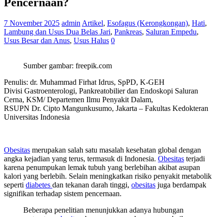
Pencernaan?
7 November 2025
admin
Artikel
,
Esofagus (Kerongkongan)
,
Hati
,
Lambung dan Usus Dua Belas Jari
,
Pankreas
,
Saluran Empedu
,
Usus Besar dan Anus
,
Usus Halus
0
Sumber gambar: freepik.com
Penulis: dr. Muhammad Firhat Idrus, SpPD, K-GEH
Divisi Gastroenterologi, Pankreatobilier dan Endoskopi Saluran
Cerna, KSM/ Departemen Ilmu Penyakit Dalam,
RSUPN Dr. Cipto Mangunkusumo, Jakarta – Fakultas Kedokteran
Universitas Indonesia
Obesitas
merupakan salah satu masalah kesehatan global dengan
angka kejadian yang terus, termasuk di Indonesia.
Obesitas
terjadi
karena penumpukan lemak tubuh yang berlebihan akibat asupan
kalori yang berlebih. Selain meningkatkan risiko penyakit metabolik
seperti
diabetes
dan tekanan darah tinggi,
obesitas
juga berdampak
signifikan terhadap sistem pencernaan.
Beberapa penelitian menunjukkan adanya hubungan