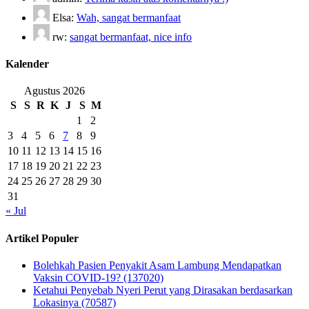
Elsa:
Wah, sangat bermanfaat
rw:
sangat bermanfaat, nice info
Kalender
Agustus 2026
S
S
R
K
J
S
M
1
2
3
4
5
6
7
8
9
10
11
12
13
14
15
16
17
18
19
20
21
22
23
24
25
26
27
28
29
30
31
« Jul
Artikel Populer
Bolehkah Pasien Penyakit Asam Lambung Mendapatkan
Vaksin COVID-19? (137020)
Ketahui Penyebab Nyeri Perut yang Dirasakan berdasarkan
Lokasinya (70587)