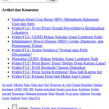
untuk:
Artikel dan Komentar
Sindrom Iritasi Usus Besar (IBS): Memahami Hubungan
Usus dan Stres
#videoYGI | Nyeri Perut? Kenali Penyebabnya Berdasarkan
Lokasinya
#videoYGI | GERD Bukan Sekadar Asam Lambung Naik!
Inflammatory Bowel Disease (IBD): Gejala, Diagnosis, dan
Penanganan Terkini
#videoYGI | Sering Sendawa? Normal atau Perlu
Diwaspadai?
Waspadai GERD: Bukan Sekadar Asam Lambung Naik
#videoYGI | Perut Bunyi Terus? Belum Tentu Karena Lapar!
#videoYGI | BAB Berdarah? Jangan Diabaikan
#videoYGI | Perut Sering Kembung? Bisa Jadi Karena Ini!
#videoYGI | Kenapa Perut Jadi Mulas Saat Cemas?
Air putih
Alkohol
Diare
Diare akut
Diet
Dispepsia
dr. Virly Nanda Muzellina
Edukasi
kesehatan
GERD
IBD
IBS
Kanker kolorektal
Kanker usus besar
Kembung
Kolitis
ulseratif
Konstipasi
Makanan berlemak
Mual
Muntah
Nyeri perut
Olahraga
Penyakit
Crohn
Sembelit
Serat
VideoYGI
admin:
Terima kasih atas komentarnya :)