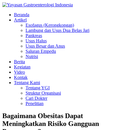
Beranda
Artikel
Esofagus (Kerongkongan)
Lambung dan Usus Dua Belas Jari
Pankreas
Usus Halus
Usus Besar dan Anus
Saluran Empedu
Nutrisi
Berita
Kegiatan
Video
Kontak
Tentang Kami
Tentang YGI
Struktur Organisasi
Cari Dokter
Penelitian
Bagaimana Obesitas Dapat
Meningkatkan Risiko Gangguan