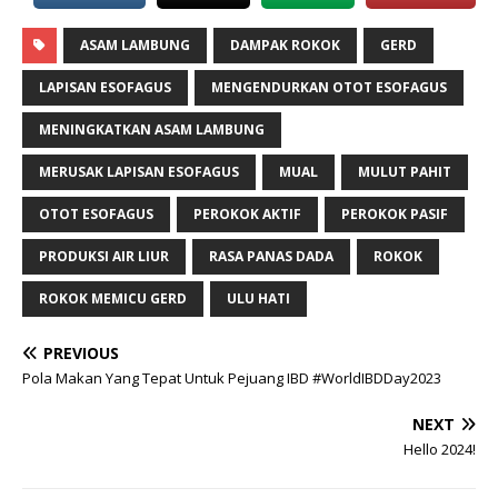
ASAM LAMBUNG
DAMPAK ROKOK
GERD
LAPISAN ESOFAGUS
MENGENDURKAN OTOT ESOFAGUS
MENINGKATKAN ASAM LAMBUNG
MERUSAK LAPISAN ESOFAGUS
MUAL
MULUT PAHIT
OTOT ESOFAGUS
PEROKOK AKTIF
PEROKOK PASIF
PRODUKSI AIR LIUR
RASA PANAS DADA
ROKOK
ROKOK MEMICU GERD
ULU HATI
PREVIOUS
Pola Makan Yang Tepat Untuk Pejuang IBD #WorldIBDDay2023
NEXT
Hello 2024!