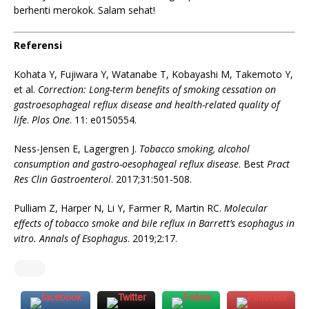
berhenti merokok. Salam sehat!
Referensi
Kohata Y, Fujiwara Y, Watanabe T, Kobayashi M, Takemoto Y,
et al.
Correction: Long-term benefits of smoking cessation on
gastroesophageal reflux disease and health-related quality of
life
.
Plos One
. 11: e0150554.
Ness-Jensen E, Lagergren J.
Tobacco smoking, alcohol
consumption and gastro-oesophageal reflux disease
. Best
Pract
Res Clin Gastroenterol
. 2017;31:501-508.
Pulliam Z, Harper N, Li Y, Farmer R, Martin RC.
Molecular
effects of tobacco smoke and bile reflux in Barrett’s esophagus in
vitro.
Annals of Esophagus
. 2019;2:17.