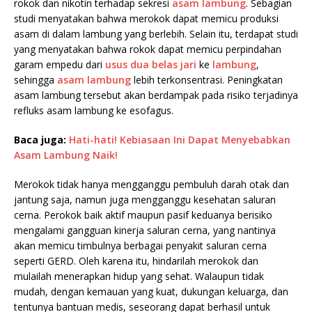
rokok dan nikotin terhadap sekresi
asam lambung
. Sebagian
studi menyatakan bahwa merokok dapat memicu produksi
asam di dalam lambung yang berlebih. Selain itu, terdapat studi
yang menyatakan bahwa rokok dapat memicu perpindahan
garam empedu dari
usus dua belas jari
ke
lambung
,
sehingga
asam lambung
lebih terkonsentrasi. Peningkatan
asam lambung tersebut akan berdampak pada risiko terjadinya
refluks asam lambung ke esofagus.
Baca juga:
Hati-hati! Kebiasaan Ini Dapat Menyebabkan
Asam Lambung Naik!
Merokok tidak hanya mengganggu pembuluh darah otak dan
jantung saja, namun juga mengganggu kesehatan saluran
cerna. Perokok baik aktif maupun pasif keduanya berisiko
mengalami gangguan kinerja saluran cerna, yang nantinya
akan memicu timbulnya berbagai penyakit saluran cerna
seperti GERD. Oleh karena itu, hindarilah merokok dan
mulailah menerapkan hidup yang sehat. Walaupun tidak
mudah, dengan kemauan yang kuat, dukungan keluarga, dan
tentunya bantuan medis, seseorang dapat berhasil untuk