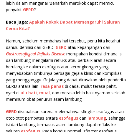
lebih dalam mengenai ‘Benarkah merokok dapat memicu
penyakit
GERD
?’
Baca juga:
Apakah Rokok Dapat Memengaruhi Saluran
Cerna Kita?
Namun, sebelum membahas hal tersebut, perlu kita ketahui
dahulu definisi dari GERD.
GERD
atau kepanjangan dari
Gastroesofageal Refluks Disease
merupakan kondisi dimana isi
dari lambung mengalami refluks atau berbalik arah secara
berulang ke dalam esofagus atau kerongkongan yang
menyebabkan timbulnya berbagai gejala klinis dan komplikasi
yang mengganggu. Gejala yang dapat dirasakan oleh penderita
GERD antara lain
rasa panas
di dada, mulut terasa pahit,
nyeri di
ulu hati
,
mual
, dan merasa lebih baik nyaman setelah
meminum obat penurun asam lambung.
GERD
disebabkan karena melemahnya sfingter esofagus atau
otot-otot pembatas antara
esofagus
dan
lambung
, sehingga
isi dari lambung termasuk asam lambung dapat refluks ke
saluran
esofagus
. Pada kondisi normal, sfingter esofagus