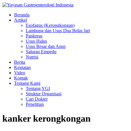
Beranda
Artikel
Esofagus (Kerongkongan)
Lambung dan Usus Dua Belas Jari
Pankreas
Usus Halus
Usus Besar dan Anus
Saluran Empedu
Nutrisi
Berita
Kegiatan
Video
Kontak
Tentang Kami
Tentang YGI
Struktur Organisasi
Cari Dokter
Penelitian
kanker kerongkongan