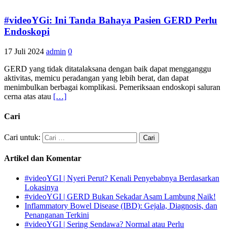
#videoYGi: Ini Tanda Bahaya Pasien GERD Perlu
Endoskopi
17 Juli 2024
admin
0
GERD yang tidak ditatalaksana dengan baik dapat mengganggu
aktivitas, memicu peradangan yang lebih berat, dan dapat
menimbulkan berbagai komplikasi. Pemeriksaan endoskopi saluran
cerna atas atau
[…]
Cari
Cari untuk:
Artikel dan Komentar
#videoYGI | Nyeri Perut? Kenali Penyebabnya Berdasarkan
Lokasinya
#videoYGI | GERD Bukan Sekadar Asam Lambung Naik!
Inflammatory Bowel Disease (IBD): Gejala, Diagnosis, dan
Penanganan Terkini
#videoYGI | Sering Sendawa? Normal atau Perlu