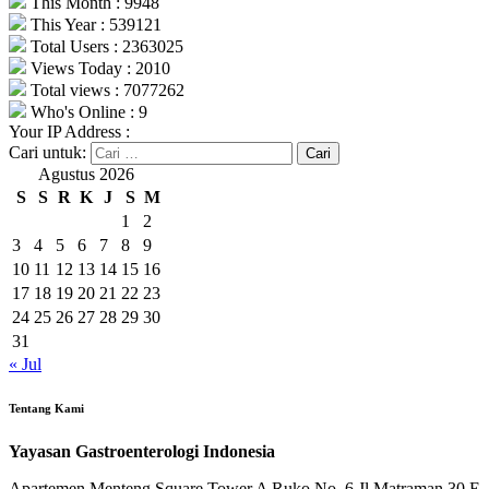
This Month : 9948
This Year : 539121
Total Users : 2363025
Views Today : 2010
Total views : 7077262
Who's Online : 9
Your IP Address :
Cari untuk:
Agustus 2026
S
S
R
K
J
S
M
1
2
3
4
5
6
7
8
9
10
11
12
13
14
15
16
17
18
19
20
21
22
23
24
25
26
27
28
29
30
31
« Jul
Tentang Kami
Yayasan Gastroenterologi Indonesia
Apartemen Menteng Square Tower A Ruko No. 6 Jl Matraman 30 E