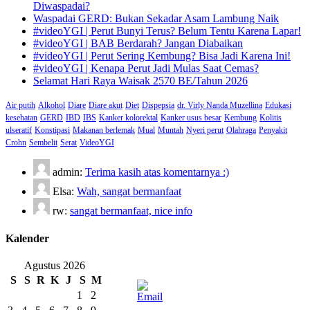
Diwaspadai?
Waspadai GERD: Bukan Sekadar Asam Lambung Naik
#videoYGI | Perut Bunyi Terus? Belum Tentu Karena Lapar!
#videoYGI | BAB Berdarah? Jangan Diabaikan
#videoYGI | Perut Sering Kembung? Bisa Jadi Karena Ini!
#videoYGI | Kenapa Perut Jadi Mulas Saat Cemas?
Selamat Hari Raya Waisak 2570 BE/Tahun 2026
Air putih
Alkohol
Diare
Diare akut
Diet
Dispepsia
dr. Virly Nanda Muzellina
Edukasi
kesehatan
GERD
IBD
IBS
Kanker kolorektal
Kanker usus besar
Kembung
Kolitis
ulseratif
Konstipasi
Makanan berlemak
Mual
Muntah
Nyeri perut
Olahraga
Penyakit
Crohn
Sembelit
Serat
VideoYGI
admin:
Terima kasih atas komentarnya :)
Elsa:
Wah, sangat bermanfaat
rw:
sangat bermanfaat, nice info
Kalender
Agustus 2026
S
S
R
K
J
S
M
1
2