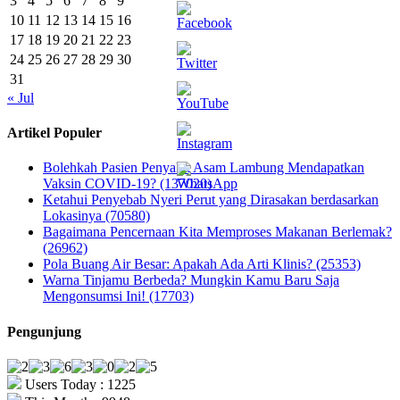
3
4
5
6
7
8
9
10
11
12
13
14
15
16
17
18
19
20
21
22
23
24
25
26
27
28
29
30
31
« Jul
Artikel Populer
Bolehkah Pasien Penyakit Asam Lambung Mendapatkan
Vaksin COVID-19? (137020)
Ketahui Penyebab Nyeri Perut yang Dirasakan berdasarkan
Lokasinya (70580)
Bagaimana Pencernaan Kita Memproses Makanan Berlemak?
(26962)
Pola Buang Air Besar: Apakah Ada Arti Klinis? (25353)
Warna Tinjamu Berbeda? Mungkin Kamu Baru Saja
Mengonsumsi Ini! (17703)
Pengunjung
Users Today : 1225