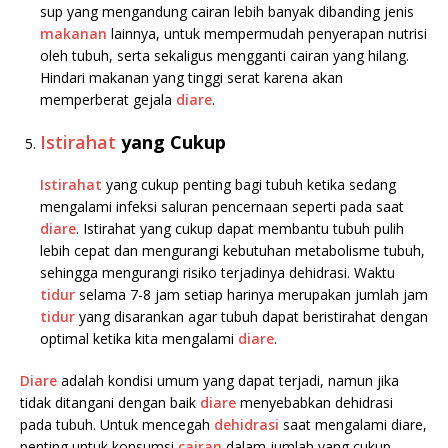
sup yang mengandung cairan lebih banyak dibanding jenis
makanan
lainnya, untuk mempermudah penyerapan nutrisi
oleh tubuh, serta sekaligus mengganti cairan yang hilang.
Hindari makanan yang tinggi serat karena akan
memperberat gejala
diare
.
Istirahat
yang Cukup
Istirahat
yang cukup penting bagi tubuh ketika sedang
mengalami infeksi saluran pencernaan seperti pada saat
diare
. Istirahat yang cukup dapat membantu tubuh pulih
lebih cepat dan mengurangi kebutuhan metabolisme tubuh,
sehingga mengurangi risiko terjadinya dehidrasi. Waktu
tidur
selama 7-8 jam setiap harinya merupakan jumlah jam
tidur
yang disarankan agar tubuh dapat beristirahat dengan
optimal ketika kita mengalami
diare
.
Diare
adalah kondisi umum yang dapat terjadi, namun jika
tidak ditangani dengan baik
diare
menyebabkan dehidrasi
pada tubuh. Untuk mencegah
dehidrasi
saat mengalami diare,
penting untuk konsumsi
cairan
dalam jumlah yang cukup,