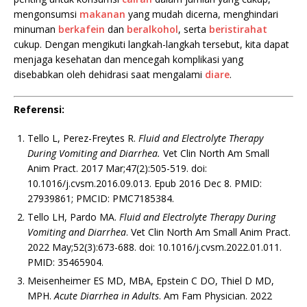
mengonsumsi
makanan
yang mudah dicerna, menghindari
minuman
berkafein
dan
beralkohol
, serta
beristirahat
cukup. Dengan mengikuti langkah-langkah tersebut, kita dapat
menjaga kesehatan dan mencegah komplikasi yang
disebabkan oleh dehidrasi saat mengalami
diare
.
Referensi:
Tello L, Perez-Freytes R.
Fluid and Electrolyte Therapy
During Vomiting and Diarrhea.
Vet Clin North Am Small
Anim Pract. 2017 Mar;47(2):505-519. doi:
10.1016/j.cvsm.2016.09.013. Epub 2016 Dec 8. PMID:
27939861; PMCID: PMC7185384.
Tello LH, Pardo MA.
Fluid and Electrolyte Therapy During
Vomiting and Diarrhea
. Vet Clin North Am Small Anim Pract.
2022 May;52(3):673-688. doi: 10.1016/j.cvsm.2022.01.011.
PMID: 35465904.
Meisenheimer ES MD, MBA, Epstein C DO, Thiel D MD,
MPH.
Acute Diarrhea in Adults
. Am Fam Physician. 2022