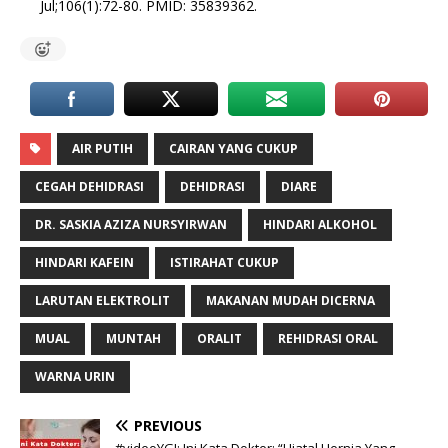
Jul;106(1):72-80. PMID: 35839362.
AIR PUTIH
CAIRAN YANG CUKUP
CEGAH DEHIDRASI
DEHIDRASI
DIARE
DR. SASKIA AZIZA NURSYIRWAN
HINDARI ALKOHOL
HINDARI KAFEIN
ISTIRAHAT CUKUP
LARUTAN ELEKTROLIT
MAKANAN MUDAH DICERNA
MUAL
MUNTAH
ORALIT
REHIDRASI ORAL
WARNA URIN
PREVIOUS
#videoYGI: Ini Kata Dokter: “Hiatal Hernia Yang