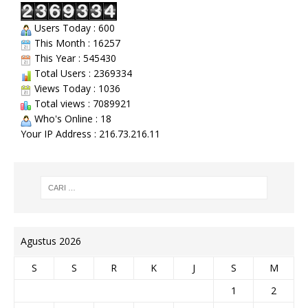
Users Today : 600
This Month : 16257
This Year : 545430
Total Users : 2369334
Views Today : 1036
Total views : 7089921
Who's Online : 18
Your IP Address : 216.73.216.11
Agustus 2026
S
S
R
K
J
S
M
1
2