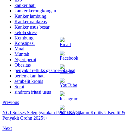
kanker hati
kanker kerongkongan
Kanker lambung
Kanker pankreas
Kanker usus besar
kelola stress
Kembung
Konstipasi
Mual
Muntah
Nyeri perut
Obesitas
penyakit refluks gastroesofageal
perlemakan hati
sembelit kronis
Serat
sindrom iritasi usus
Previous
YGI Sukses Selenggarakan Pekan Kesadaran Kolitis Ulseratif &
Penyakit Crohn 2025✨
Next