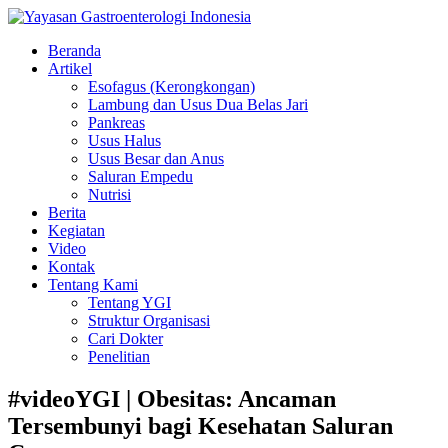
Beranda
Artikel
Esofagus (Kerongkongan)
Lambung dan Usus Dua Belas Jari
Pankreas
Usus Halus
Usus Besar dan Anus
Saluran Empedu
Nutrisi
Berita
Kegiatan
Video
Kontak
Tentang Kami
Tentang YGI
Struktur Organisasi
Cari Dokter
Penelitian
#videoYGI | Obesitas: Ancaman
Tersembunyi bagi Kesehatan Saluran