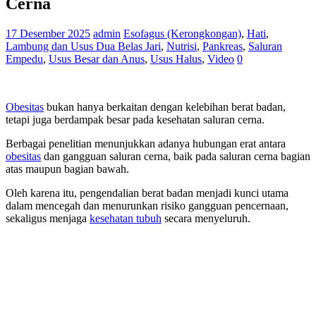
Cerna
17 Desember 2025
admin
Esofagus (Kerongkongan)
,
Hati
,
Lambung dan Usus Dua Belas Jari
,
Nutrisi
,
Pankreas
,
Saluran
Empedu
,
Usus Besar dan Anus
,
Usus Halus
,
Video
0
Obesitas
bukan hanya berkaitan dengan kelebihan berat badan,
tetapi juga berdampak besar pada kesehatan saluran cerna.
Berbagai penelitian menunjukkan adanya hubungan erat antara
obesitas
dan gangguan saluran cerna, baik pada saluran cerna bagian
atas maupun bagian bawah.
Oleh karena itu, pengendalian berat badan menjadi kunci utama
dalam mencegah dan menurunkan risiko gangguan pencernaan,
sekaligus menjaga
kesehatan tubuh
secara menyeluruh.