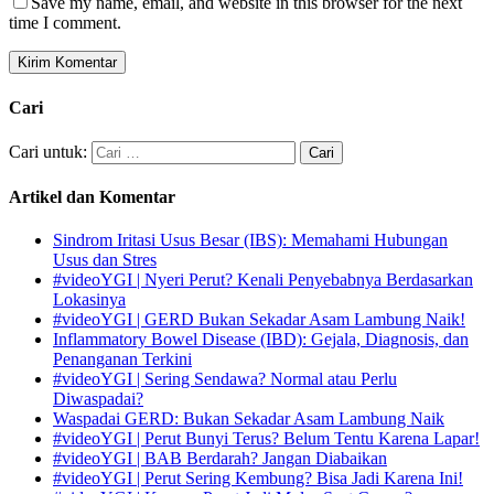
Save my name, email, and website in this browser for the next
time I comment.
Cari
Cari untuk:
Artikel dan Komentar
Sindrom Iritasi Usus Besar (IBS): Memahami Hubungan
Usus dan Stres
#videoYGI | Nyeri Perut? Kenali Penyebabnya Berdasarkan
Lokasinya
#videoYGI | GERD Bukan Sekadar Asam Lambung Naik!
Inflammatory Bowel Disease (IBD): Gejala, Diagnosis, dan
Penanganan Terkini
#videoYGI | Sering Sendawa? Normal atau Perlu
Diwaspadai?
Waspadai GERD: Bukan Sekadar Asam Lambung Naik
#videoYGI | Perut Bunyi Terus? Belum Tentu Karena Lapar!
#videoYGI | BAB Berdarah? Jangan Diabaikan
#videoYGI | Perut Sering Kembung? Bisa Jadi Karena Ini!