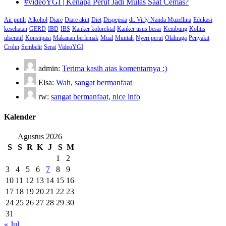
#videoYGI | Kenapa Perut Jadi Mulas Saat Cemas?
Air putih
Alkohol
Diare
Diare akut
Diet
Dispepsia
dr. Virly Nanda Muzellina
Edukasi
kesehatan
GERD
IBD
IBS
Kanker kolorektal
Kanker usus besar
Kembung
Kolitis
ulseratif
Konstipasi
Makanan berlemak
Mual
Muntah
Nyeri perut
Olahraga
Penyakit
Crohn
Sembelit
Serat
VideoYGI
admin:
Terima kasih atas komentarnya :)
Elsa:
Wah, sangat bermanfaat
rw:
sangat bermanfaat, nice info
Kalender
Agustus 2026
S
S
R
K
J
S
M
1
2
3
4
5
6
7
8
9
10
11
12
13
14
15
16
17
18
19
20
21
22
23
24
25
26
27
28
29
30
31
« Jul