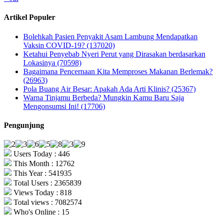
Artikel Populer
Bolehkah Pasien Penyakit Asam Lambung Mendapatkan
Vaksin COVID-19? (137020)
Ketahui Penyebab Nyeri Perut yang Dirasakan berdasarkan
Lokasinya (70598)
Bagaimana Pencernaan Kita Memproses Makanan Berlemak?
(26963)
Pola Buang Air Besar: Apakah Ada Arti Klinis? (25367)
Warna Tinjamu Berbeda? Mungkin Kamu Baru Saja
Mengonsumsi Ini! (17706)
Pengunjung
Users Today : 446
This Month : 12762
This Year : 541935
Total Users : 2365839
Views Today : 818
Total views : 7082574
Who's Online : 15