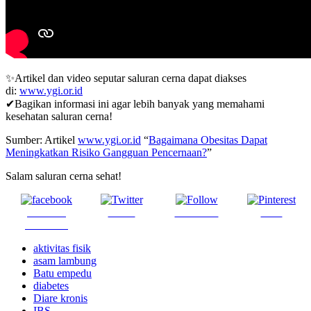
✨Artikel dan video seputar saluran cerna dapat diakses
di:
www.ygi.or.id
✔Bagikan informasi ini agar lebih banyak yang memahami
kesehatan saluran cerna!
Sumber: Artikel
www.ygi.or.id
“
Bagaimana Obesitas Dapat
Meningkatkan Risiko Gangguan Pencernaan?
”
Salam saluran cerna sehat!
Share on
Tweet
Follow us
Save
Facebook
aktivitas fisik
asam lambung
Batu empedu
diabetes
Diare kronis
IBS