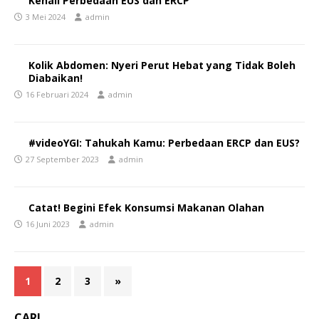
Kenali Perbedaan EUS dan ERCP
3 Mei 2024
admin
Kolik Abdomen: Nyeri Perut Hebat yang Tidak Boleh
Diabaikan!
16 Februari 2024
admin
#videoYGI: Tahukah Kamu: Perbedaan ERCP dan EUS?
27 September 2023
admin
Catat! Begini Efek Konsumsi Makanan Olahan
16 Juni 2023
admin
1
2
3
»
CARI