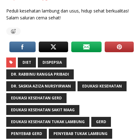
Peduli kesehatan lambung dan usus, hidup sehat berkualitas!
Salam saluran cerna sehat!
DIET
DISPEPSIA
DR. RABBINU RANGGA PRIBADI
DR. SASKIA AZIZA NURSYIRWAN
EDUKASI KESEHATAN
EDUKASI KESEHATAN GERD
EDUKASI KESEHATAN SAKIT MAAG
EDUKASI KESEHATAN TUKAK LAMBUNG
GERD
PENYEBAB GERD
PENYEBAB TUKAK LAMBUNG