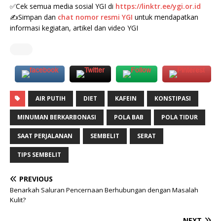
✅Cek semua media sosial YGI di
https://linktr.ee/ygi.or.id
✍Simpan dan
chat nomor resmi YGI
untuk mendapatkan
informasi kegiatan, artikel dan video YGI
AIR PUTIH
DIET
KAFEIN
KONSTIPASI
MINUMAN BERKARBONASI
POLA BAB
POLA TIDUR
SAAT PERJALANAN
SEMBELIT
SERAT
TIPS SEMBELIT
PREVIOUS
Benarkah Saluran Pencernaan Berhubungan dengan Masalah
Kulit?
NEXT