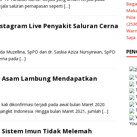
Baga
ejala saluran pernapasan seperti
[…]
Maka
Pola 
(2536
tagram Live Penyakit Saluran Cerna
Warn
Saja
PEN
anda Muzellina, SpPD dan dr. Saskia Aziza Nursyirwan, SpPD
cerna pada
[…]
U
it Asam Lambung Mendapatkan
T
T
T
V
kali dikonfirmasi terjadi pada awal bulan Maret 2020.
T
angkit Indonesia. Hingga bulan Maret 2021, jumlah
[…]
W
You
r Sistem Imun Tidak Melemah