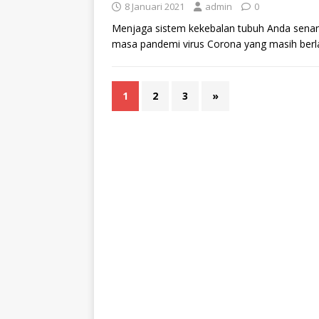
8 Januari 2021
admin
0
Menjaga sistem kekebalan tubuh Anda senanti
masa pandemi virus Corona yang masih berla
1
2
3
»