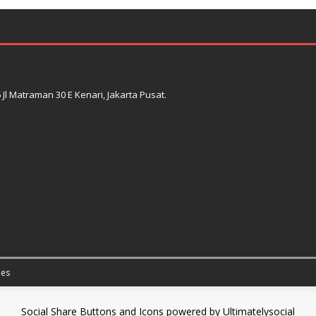
l Matraman 30 E Kenari, Jakarta Pusat.
es
Social Share Buttons and Icons
powered by Ultimatelysocial