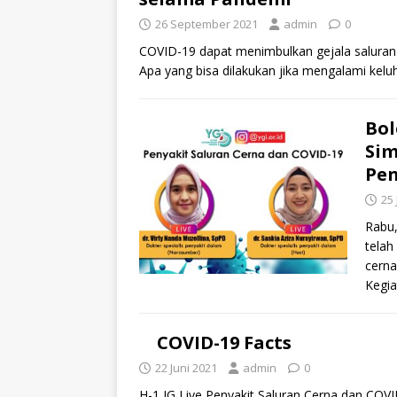
26 September 2021
admin
0
COVID-19 dapat menimbulkan gejala saluran p
Apa yang bisa dilakukan jika mengalami ke
Bol
Sim
Pen
25 
Rabu,
telah
cern
Kegia
COVID-19 Facts
22 Juni 2021
admin
0
H-1 IG Live Penyakit Saluran Cerna dan CO