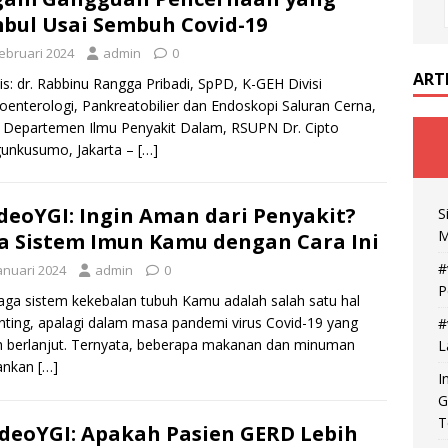
bul Usai Sembuh Covid-19
Februari 2024
admin
0
ART
is: dr. Rabbinu Rangga Pribadi, SpPD, K-GEH Divisi
oenterologi, Pankreatobilier dan Endoskopi Saluran Cerna,
 Departemen Ilmu Penyakit Dalam, RSUPN Dr. Cipto
unkusumo, Jakarta –
[…]
deoYGI: Ingin Aman dari Penyakit?
S
M
a Sistem Imun Kamu dengan Cara Ini
#
anuari 2024
admin
0
P
ga sistem kekebalan tubuh Kamu adalah salah satu hal
nting, apalagi dalam masa pandemi virus Covid-19 yang
#
 berlanjut. Ternyata, beberapa makanan dan minuman
L
rankan
[…]
I
G
T
deoYGI: Apakah Pasien GERD Lebih