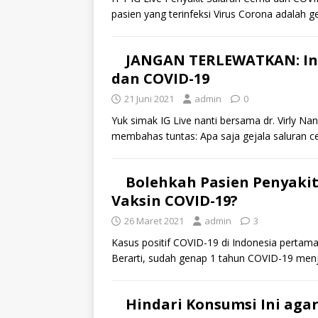
pasien yang terinfeksi Virus Corona adalah g
JANGAN TERLEWATKAN: Ins
dan COVID-19
21 Juni 2021
admin
0
Yuk simak IG Live nanti bersama dr. Virly N
membahas tuntas: Apa saja gejala saluran 
Bolehkah Pasien Penyak
Vaksin COVID-19?
26 Maret 2021
admin
3
Kasus positif COVID-19 di Indonesia pertama 
Berarti, sudah genap 1 tahun COVID-19 menj
Hindari Konsumsi Ini aga