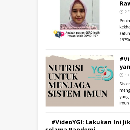
Raw
2 
Penin
kekha
satu
19?S
#Vi
yan
13
Siste
mengh
yang 
imun
#VideoYGI: Lakukan Ini J
selama Pandemi