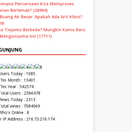
imana Pencernaan Kita Memproses
nan Berlemak? (26964)
Buang Air Besar: Apakah Ada Arti Klinis?
9)
a Tinjamu Berbeda? Mungkin Kamu Baru
 Mengonsumsi Ini! (17711)
GUNJUNG
sers Today : 1085
his Month : 13401
his Year : 542574
otal Users : 2366478
iews Today : 2313
otal views : 7084069
ho's Online : 8
r IP Address : 216.73.216.174