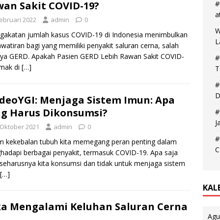
an Sakit COVID-19?
#
a
Februari 2022
admin
0
W
gakatan jumlah kasus COVID-19 di Indonesia menimbulkan
L
watiran bagi yang memiliki penyakit saluran cerna, salah
nya GERD. Apakah Pasien GERD Lebih Rawan Sakit COVID-
#
imak di
[…]
T
#
D
deoYGI: Menjaga Sistem Imun: Apa
g Harus Dikonsumsi?
#
J
 Oktober 2021
admin
0
#
m kekebalan tubuh kita memegang peran penting dalam
C
adapi berbagai penyakit, termasuk COVID-19. Apa saja
seharusnya kita konsumsi dan tidak untuk menjaga sistem
[…]
KAL
ika Mengalami Keluhan Saluran Cerna
Agu