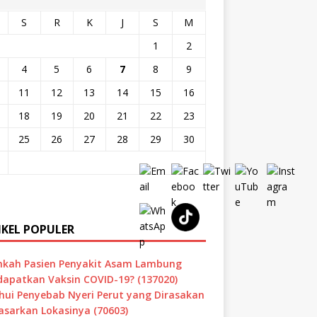
S
R
K
J
S
M
1
2
4
5
6
7
8
9
11
12
13
14
15
16
18
19
20
21
22
23
25
26
27
28
29
30
IKEL POPULER
hkah Pasien Penyakit Asam Lambung
apatkan Vaksin COVID-19? (137020)
hui Penyebab Nyeri Perut yang Dirasakan
asarkan Lokasinya (70603)