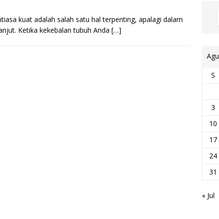
asa kuat adalah salah satu hal terpenting, apalagi dalam
njut. Ketika kekebalan tubuh Anda
[…]
Agu
S
3
10
17
24
31
« Jul