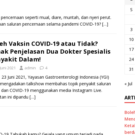
S
encernaan seperti mual, diare, muntah, dan nyeri perut.
luhan saluran pencernaan selama pandemi COVID-19?
[…]
3
10
eh Vaksin COVID-19 atau Tidak?
17
ak Penjelasan Dua Dokter Spesialis
yakit Dalam!
24
Juni 2021
admin
4
31
 23 Juni 2021, Yayasan Gastroenterologi Indonesia (YGI)
 mengadakan talkshow membahas topik penyakit saluran
« Jul
a dan COVID-19 menggunakan media Instagram Live.
tan ini dipandu
[…]
ART
Bole
Mend
Keta
berd
VID-19 Tahukah kamu? Gejala yang umum terjadi pada