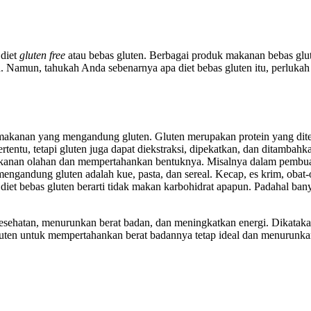
 diet
gluten free
atau bebas gluten. Berbagai produk makanan bebas glu
 Namun, tahukah Anda sebenarnya apa diet bebas gluten itu, perlukah 
i makanan yang mengandung gluten. Gluten merupakan protein yang d
ertentu, tetapi gluten juga dapat diekstraksi, dipekatkan, dan ditamba
akanan olahan dan mempertahankan bentuknya. Misalnya dalam pembuata
engandung gluten adalah kue, pasta, dan sereal. Kecap, es krim, ob
diet bebas gluten berarti tidak makan karbohidrat apapun. Padahal ba
sehatan, menurunkan berat badan, dan meningkatkan energi. Dikatakan 
uten untuk mempertahankan berat badannya tetap ideal dan menurunkan