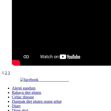
1
2
3
Share on Facebook
Alergi gandum
Bahaya diet gluten
Celiac disease
Dampak diet gluten orang sehat
Diare
Diare akut