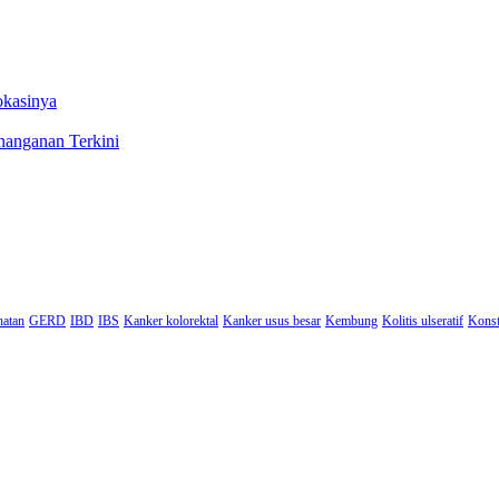
okasinya
nanganan Terkini
hatan
GERD
IBD
IBS
Kanker kolorektal
Kanker usus besar
Kembung
Kolitis ulseratif
Konst