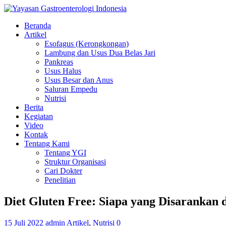
Beranda
Artikel
Esofagus (Kerongkongan)
Lambung dan Usus Dua Belas Jari
Pankreas
Usus Halus
Usus Besar dan Anus
Saluran Empedu
Nutrisi
Berita
Kegiatan
Video
Kontak
Tentang Kami
Tentang YGI
Struktur Organisasi
Cari Dokter
Penelitian
Diet Gluten Free: Siapa yang Disaranka
15 Juli 2022
admin
Artikel
,
Nutrisi
0