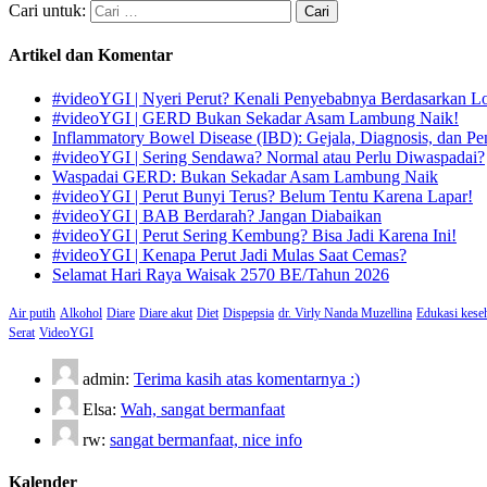
Cari untuk:
Artikel dan Komentar
#videoYGI | Nyeri Perut? Kenali Penyebabnya Berdasarkan L
#videoYGI | GERD Bukan Sekadar Asam Lambung Naik!
Inflammatory Bowel Disease (IBD): Gejala, Diagnosis, dan Pe
#videoYGI | Sering Sendawa? Normal atau Perlu Diwaspadai?
Waspadai GERD: Bukan Sekadar Asam Lambung Naik
#videoYGI | Perut Bunyi Terus? Belum Tentu Karena Lapar!
#videoYGI | BAB Berdarah? Jangan Diabaikan
#videoYGI | Perut Sering Kembung? Bisa Jadi Karena Ini!
#videoYGI | Kenapa Perut Jadi Mulas Saat Cemas?
Selamat Hari Raya Waisak 2570 BE/Tahun 2026
Air putih
Alkohol
Diare
Diare akut
Diet
Dispepsia
dr. Virly Nanda Muzellina
Edukasi kese
Serat
VideoYGI
admin:
Terima kasih atas komentarnya :)
Elsa:
Wah, sangat bermanfaat
rw:
sangat bermanfaat, nice info
Kalender