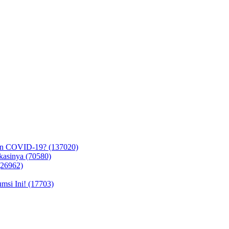
in COVID-19? (137020)
kasinya (70580)
(26962)
si Ini! (17703)