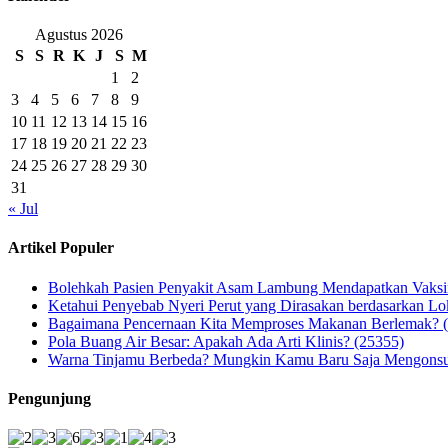
Agustus 2026
S
S
R
K
J
S
M
1
2
3
4
5
6
7
8
9
10
11
12
13
14
15
16
17
18
19
20
21
22
23
24
25
26
27
28
29
30
31
« Jul
Artikel Populer
Bolehkah Pasien Penyakit Asam Lambung Mendapatkan Vaks
Ketahui Penyebab Nyeri Perut yang Dirasakan berdasarkan Lo
Bagaimana Pencernaan Kita Memproses Makanan Berlemak? 
Pola Buang Air Besar: Apakah Ada Arti Klinis? (25355)
Warna Tinjamu Berbeda? Mungkin Kamu Baru Saja Mengonsum
Pengunjung