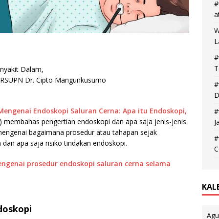
#
a
W
L
#
T
enyakit Dalam,
 – RSUPN Dr. Cipto Mangunkusumo
#
D
 Mengenai Endoskopi Saluran Cerna: Apa itu Endoskopi,
#
) membahas pengertian endoskopi dan apa saja jenis-jenis
J
mengenai bagaimana prosedur atau tahapan sejak
#
 dan apa saja risiko tindakan endoskopi.
C
mengenai prosedur endoskopi saluran cerna selama
KAL
doskopi
Agu