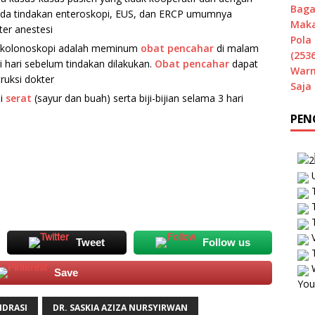
Baga
pada tindakan enteroskopi, EUS, dan ERCP umumnya
Maka
er anestesi
Pola 
i kolonoskopi adalah meminum
obat pencahar
di malam
(2536
i hari sebelum tindakan dilakukan.
Obat pencahar
dapat
Warn
truksi dokter
Saja
si
serat
(sayur dan buah) serta biji-bijian selama 3 hari
PEN
U
T
T
T
V
Tweet
Follow us
T
W
Save
You
IDRASI
DR. SASKIA AZIZA NURSYIRWAN