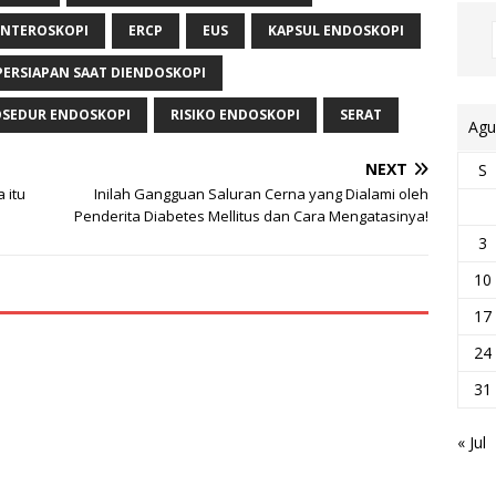
ENTEROSKOPI
ERCP
EUS
KAPSUL ENDOSKOPI
PERSIAPAN SAAT DIENDOSKOPI
SEDUR ENDOSKOPI
RISIKO ENDOSKOPI
SERAT
Agu
NEXT
S
 itu
Inilah Gangguan Saluran Cerna yang Dialami oleh
Penderita Diabetes Mellitus dan Cara Mengatasinya!
3
10
17
24
31
« Jul