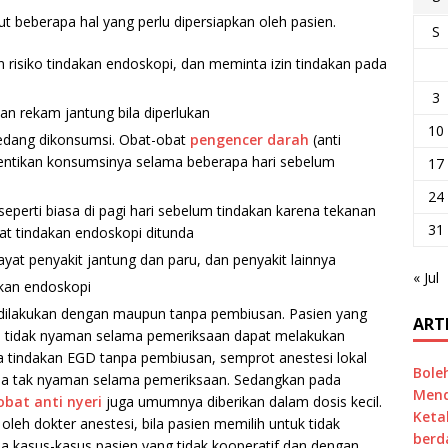
t beberapa hal yang perlu dipersiapkan oleh pasien.
S
 risiko tindakan endoskopi, dan meminta izin tindakan pada
3
n rekam jantung bila diperlukan
10
sedang dikonsumsi. Obat-obat
pengencer darah
(anti
ihentikan konsumsinya selama beberapa hari sebelum
17
24
seperti biasa di pagi hari sebelum tindakan karena tekanan
31
at tindakan endoskopi ditunda
wayat penyakit jantung dan paru, dan penyakit lainnya
« Jul
kan endoskopi
dilakukan dengan maupun tanpa pembiusan. Pasien yang
ART
sa tidak nyaman selama pemeriksaan dapat melakukan
 tindakan EGD tanpa pembiusan, semprot anestesi lokal
Bole
a tak nyaman selama pemeriksaan. Sedangkan pada
Mend
obat anti nyeri
juga umumnya diberikan dalam dosis kecil.
Keta
eh dokter anestesi, bila pasien memilih untuk tidak
berd
a kasus-kasus pasien yang tidak kooperatif dan dengan