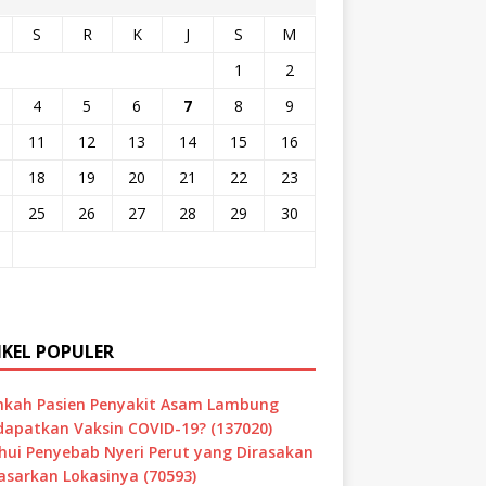
S
R
K
J
S
M
1
2
4
5
6
7
8
9
11
12
13
14
15
16
18
19
20
21
22
23
25
26
27
28
29
30
IKEL POPULER
hkah Pasien Penyakit Asam Lambung
apatkan Vaksin COVID-19? (137020)
hui Penyebab Nyeri Perut yang Dirasakan
asarkan Lokasinya (70593)