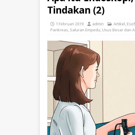
Tindakan (2)
1 Februari 2019
admin
Artikel
,
Eso
Pankreas
,
Saluran Empedu
,
Usus Besar dan 