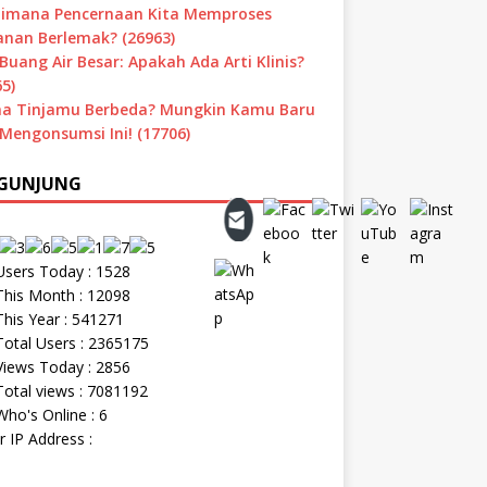
imana Pencernaan Kita Memproses
nan Berlemak? (26963)
Buang Air Besar: Apakah Ada Arti Klinis?
5)
a Tinjamu Berbeda? Mungkin Kamu Baru
 Mengonsumsi Ini! (17706)
GUNJUNG
sers Today : 1528
his Month : 12098
his Year : 541271
otal Users : 2365175
iews Today : 2856
otal views : 7081192
ho's Online : 6
r IP Address :