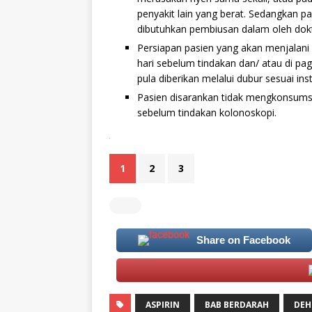
penyakit lain yang berat. Sedangkan 
dibutuhkan pembiusan dalam oleh dokt
Persiapan pasien yang akan menjalan
hari sebelum tindakan dan/ atau di pag
pula diberikan melalui dubur sesuai ins
Pasien disarankan tidak mengkonsum
sebelum tindakan kolonoskopi.
.
1
2
3
Share on Facebook
ASPIRIN
BAB BERDARAH
DEH