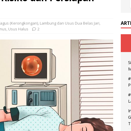
ART
fagus (Kerongkongan)
,
Lambung dan Usus Dua Belas Jari
,
Anus
,
Usus Halus
2
S
M
#
P
#
L
I
G
T