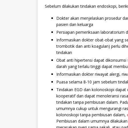
Sebelum dilakukan tindakan endoskopi, beriku
Dokter akan menjelaskan prosedur dan
pasien dan keluarga
Persiapan pemeriksaan laboratorium da
Informasikan dokter obat-obat yang 
trombotik dan anti koagulan) perlu d
tindakan
Obat anti hipertensi dapat dikonsumsi 
darah yang terlalu tinggi dapat membu
Informasikan dokter riwayat alergi, ri
Puasa selama 8-10 jam sebelum tinda
Tindakan EGD dan kolonoskopi dapat 
kooperatif dan dapat menoleransi ra
tindakan tanpa pembiusan dalam. Pada
umumnya cukup untuk mengurangi ras
kolonoskopi tanpa pembiusan dalam,
Pembiusan dalam umumnya dilakukan ol
merasakan nyeri sama sekali, atau pad