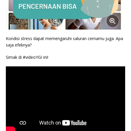
Kondisi stress dapat memengaruhi saluran cernamu juga. Apa
saja efeknya?
Simak di #videoYGI ini!