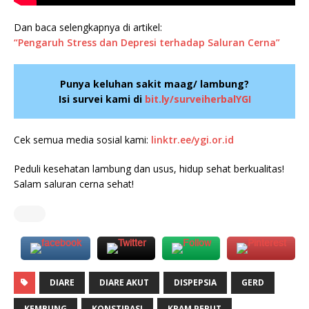
Dan baca selengkapnya di artikel:
“Pengaruh Stress dan Depresi terhadap Saluran Cerna”
Punya keluhan sakit maag/ lambung?
Isi survei kami di
bit.ly/surveiherbalYGI
Cek semua media sosial kami:
linktr.ee/ygi.or.id
Peduli kesehatan lambung dan usus, hidup sehat berkualitas!
Salam saluran cerna sehat!
DIARE
DIARE AKUT
DISPEPSIA
GERD
KEMBUNG
KONSTIPASI
KRAM PERUT