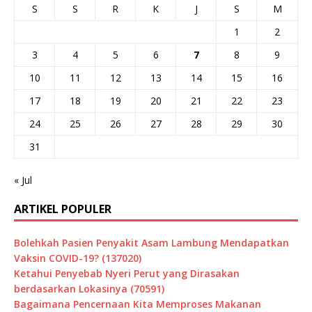
S
S
R
K
J
S
M
1
2
3
4
5
6
7
8
9
10
11
12
13
14
15
16
17
18
19
20
21
22
23
24
25
26
27
28
29
30
31
« Jul
ARTIKEL POPULER
Bolehkah Pasien Penyakit Asam Lambung Mendapatkan
Vaksin COVID-19? (137020)
Ketahui Penyebab Nyeri Perut yang Dirasakan
berdasarkan Lokasinya (70591)
Bagaimana Pencernaan Kita Memproses Makanan