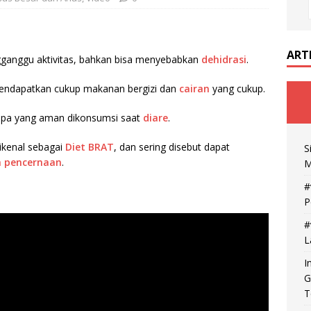
ART
gganggu aktivitas, bahkan bisa menyebabkan
dehidrasi
.
mendapatkan cukup makanan bergizi dan
cairan
yang cukup.
apa yang aman dikonsumsi saat
diare
.
ikenal sebagai
Diet BRAT
, dan sering disebut dapat
S
m pencernaan
.
M
#
P
#
L
I
G
T