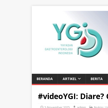
BERANDA
ARTIKEL
BERITA
#videoYGI: Diare?
5 November 2025
admin
Nutrisi
,
U