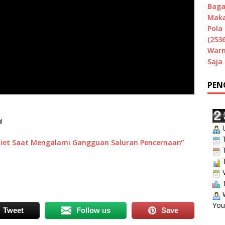
Baga
Maka
Pola 
(2536
Warn
Saja
PEN
!
U
T
Diet Saat Mengalami Gangguan Saluran Pencernaan
”
T
T
V
T
W
You
Tweet
Follow us
Save