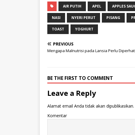
AIR PUTIH
APEL
APPLES SAU
NASI
NYERI PERUT
PISANG
P
TOAST
YOGHURT
PREVIOUS
Mengapa Malnutrisi pada Lansia Perlu Diperhat
BE THE FIRST TO COMMENT
Leave a Reply
Alamat email Anda tidak akan dipublikasikan.
Komentar