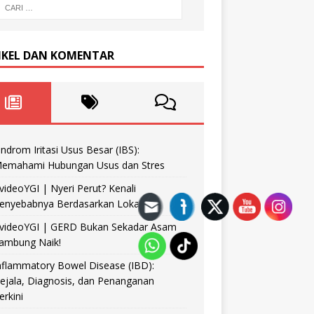
IKEL DAN KOMENTAR
indrom Iritasi Usus Besar (IBS):
emahami Hubungan Usus dan Stres
videoYGI | Nyeri Perut? Kenali
enyebabnya Berdasarkan Lokasinya
videoYGI | GERD Bukan Sekadar Asam
ambung Naik!
nflammatory Bowel Disease (IBD):
ejala, Diagnosis, dan Penanganan
erkini