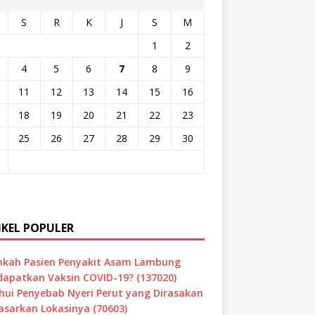
S
R
K
J
S
M
1
2
4
5
6
7
8
9
11
12
13
14
15
16
18
19
20
21
22
23
25
26
27
28
29
30
IKEL POPULER
hkah Pasien Penyakit Asam Lambung
apatkan Vaksin COVID-19? (137020)
hui Penyebab Nyeri Perut yang Dirasakan
asarkan Lokasinya (70603)