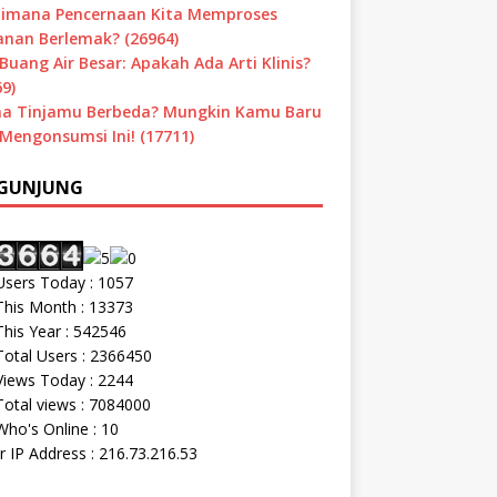
imana Pencernaan Kita Memproses
nan Berlemak? (26964)
Buang Air Besar: Apakah Ada Arti Klinis?
9)
a Tinjamu Berbeda? Mungkin Kamu Baru
 Mengonsumsi Ini! (17711)
GUNJUNG
sers Today : 1057
his Month : 13373
his Year : 542546
otal Users : 2366450
iews Today : 2244
otal views : 7084000
ho's Online : 10
r IP Address : 216.73.216.53