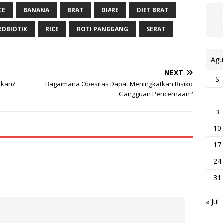
CE
BANANA
BRAT
DIARE
DIET BRAT
ROBIOTIK
RICE
ROTI PANGGANG
SERAT
Agu
NEXT
S
ikan?
Bagaimana Obesitas Dapat Meningkatkan Risiko
Gangguan Pencernaan?
3
10
17
24
31
« Jul