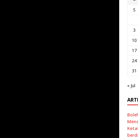
S
3
10
17
24
31
« Jul
ART
Bole
Mend
Keta
berd