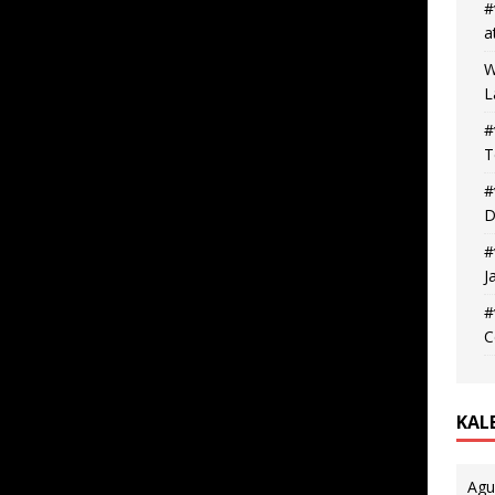
#
a
W
L
#
T
#
D
#
J
#
C
KAL
Agu