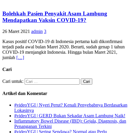
Bolehkah Pasien Penyakit Asam Lambung
Mendapatkan Vaksin COVID-19?
26 Maret 2021
admin
3
Kasus positif COVID-19 di Indonesia pertama kali dikonfirmasi
terjadi pada awal bulan Maret 2020. Berarti, sudah genap 1 tahun
COVID-19 menjangkit Indonesia. Hingga bulan Maret 2021,
jumlah
[…]
Cari
Cari untuk:
Artikel dan Komentar
#videoYGI | Nyeri Perut? Kenali Penyebabnya Berdasarkan
Lokasinya
#videoYGI | GERD Bukan Sekadar Asam Lambung Naik!
Inflammatory Bowel Disease (IBD): Gejala, Diagnosis, dan
Penanganan Terkini
#videoYGI | Sering Sendawa? Normal atau Perlu