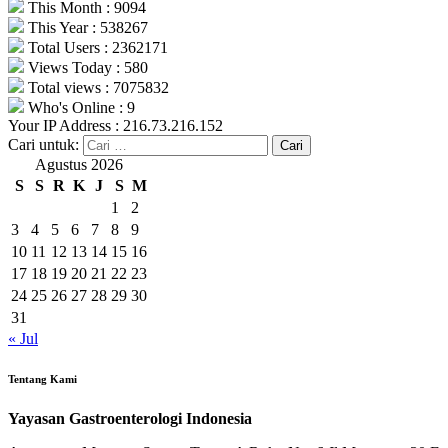
This Month : 9094
This Year : 538267
Total Users : 2362171
Views Today : 580
Total views : 7075832
Who's Online : 9
Your IP Address : 216.73.216.152
Cari untuk:
Agustus 2026
S
S
R
K
J
S
M
1
2
3
4
5
6
7
8
9
10
11
12
13
14
15
16
17
18
19
20
21
22
23
24
25
26
27
28
29
30
31
« Jul
Tentang Kami
Yayasan Gastroenterologi Indonesia