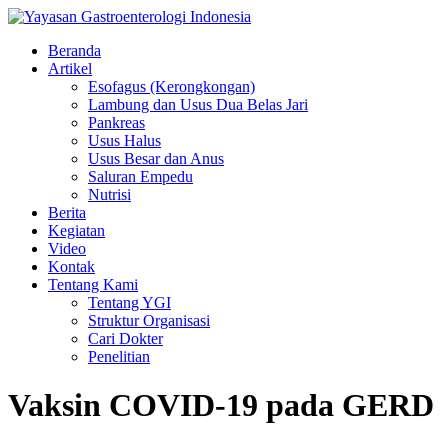
Beranda
Artikel
Esofagus (Kerongkongan)
Lambung dan Usus Dua Belas Jari
Pankreas
Usus Halus
Usus Besar dan Anus
Saluran Empedu
Nutrisi
Berita
Kegiatan
Video
Kontak
Tentang Kami
Tentang YGI
Struktur Organisasi
Cari Dokter
Penelitian
Vaksin COVID-19 pada GERD