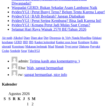
Diwaspadai?
Waspadai GERD: Bukan Sekadar Asam Lambung Naik
#videoYGI | Perut Bunyi Terus? Belum Tentu Karena Lapar!
#videoYGI | BAB Berdarah? Jangan Diabaikan
#videoYGI | Perut Sering Kembung? Bisa Jadi Karena Ini!
#videoYGI | Kenapa Perut Jadi Mulas Saat Cemas?
Selamat Hari Raya Waisak 2570 BE/Tahun 2026
Air putih
Alkohol
Diare
Diare akut
Diet
Dispepsia
dr. Virly Nanda Muzellina
Edukasi
kesehatan
GERD
IBD
IBS
Kanker kolorektal
Kanker usus besar
Kembung
Kolitis
ulseratif
Konstipasi
Makanan berlemak
Mual
Muntah
Nyeri perut
Olahraga
Penyakit
Crohn
Sembelit
Serat
VideoYGI
admin:
Terima kasih atas komentarnya :)
Elsa:
Wah, sangat bermanfaat
rw:
sangat bermanfaat, nice info
Kalender
Agustus 2026
S
S
R
K
J
S
M
1
2