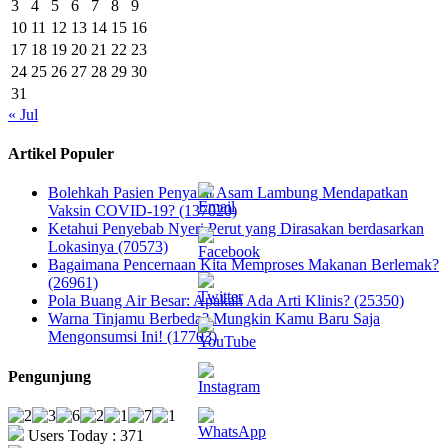
3
4
5
6
7
8
9
10
11
12
13
14
15
16
17
18
19
20
21
22
23
24
25
26
27
28
29
30
31
« Jul
Artikel Populer
Bolehkah Pasien Penyakit Asam Lambung Mendapatkan
Vaksin COVID-19? (137020)
Ketahui Penyebab Nyeri Perut yang Dirasakan berdasarkan
Lokasinya (70573)
Bagaimana Pencernaan Kita Memproses Makanan Berlemak?
(26961)
Pola Buang Air Besar: Apakah Ada Arti Klinis? (25350)
Warna Tinjamu Berbeda? Mungkin Kamu Baru Saja
Mengonsumsi Ini! (17703)
Pengunjung
Users Today : 371