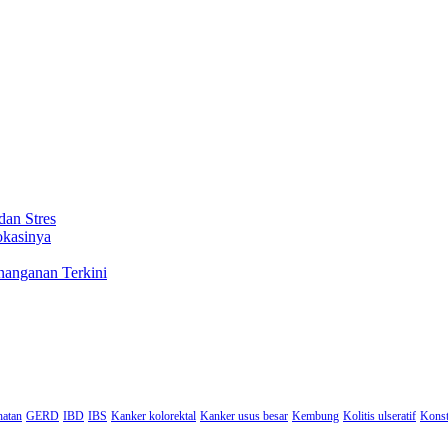
dan Stres
okasinya
nanganan Terkini
hatan
GERD
IBD
IBS
Kanker kolorektal
Kanker usus besar
Kembung
Kolitis ulseratif
Konst