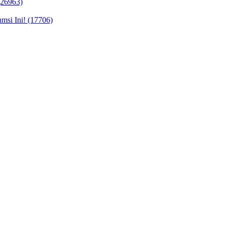
(26963)
si Ini! (17706)