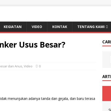
KEGIATAN
VIDEO
KONTAK
TENTANG KAMI
anker Usus Besar?
CAR
Besar dan Anus
,
Video
0
ART
i tidak menunjukan adanya tanda dan gejala, dan baru terasa
S