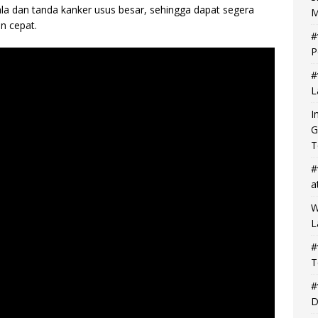
ala dan tanda kanker usus besar, sehingga dapat segera
M
n cepat.
#
P
#
L
I
G
T
#
a
W
L
#
T
#
D