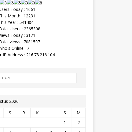
sers Today : 1661
his Month : 12231
his Year : 541404
otal Users : 2365308
iews Today : 3171
otal views : 7081507
ho's Online : 7
r IP Address : 216.73.216.104
stus 2026
S
R
K
J
S
M
1
2