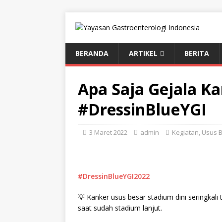
BERANDA
ARTIKEL
BERITA
Apa Saja Gejala K
#DressinBlueYGI
3 Maret 2022
admin
Kegiatan
,
Usus 
#DressinBlueYGI2022
💡 Kanker usus besar stadium dini seringkal
saat sudah stadium lanjut.