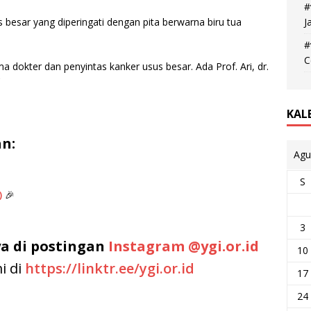
#
J
 besar yang diperingati dengan pita berwarna biru tua
#
C
 dokter dan penyintas kanker usus besar. Ada Prof. Ari, dr.
C
KAL
n:
Agu
S
)
🎉
3
ya di postingan
Instagram @ygi.or.id
10
i di
https://linktr.ee/ygi.or.id
17
24