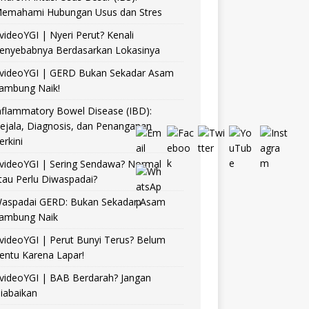
emahami Hubungan Usus dan Stres
videoYGI | Nyeri Perut? Kenali
enyebabnya Berdasarkan Lokasinya
videoYGI | GERD Bukan Sekadar Asam
ambung Naik!
nflammatory Bowel Disease (IBD):
ejala, Diagnosis, dan Penanganan
erkini
videoYGI | Sering Sendawa? Normal
tau Perlu Diwaspadai?
aspadai GERD: Bukan Sekadar Asam
ambung Naik
videoYGI | Perut Bunyi Terus? Belum
entu Karena Lapar!
videoYGI | BAB Berdarah? Jangan
iabaikan