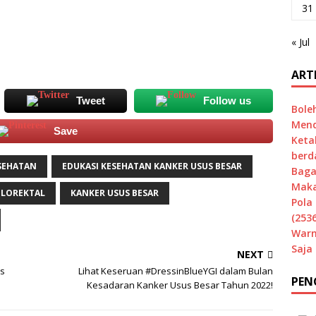
31
« Jul
ART
Tweet
Follow us
Bole
Mend
Save
Keta
berd
SEHATAN
EDUKASI KESEHATAN KANKER USUS BESAR
Baga
Maka
OLOREKTAL
KANKER USUS BESAR
Pola 
(2536
Warn
Saja
NEXT
us
Lihat Keseruan #DressinBlueYGI dalam Bulan
PEN
Kesadaran Kanker Usus Besar Tahun 2022!