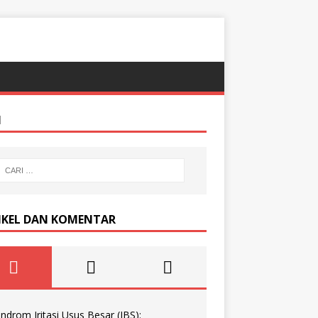
I
IKEL DAN KOMENTAR
indrom Iritasi Usus Besar (IBS):