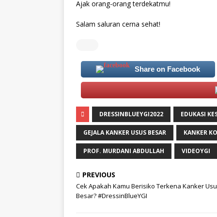
Ajak orang-orang terdekatmu!
Salam saluran cerna sehat!
Share on Facebook
DRESSINBLUEYGI2022
EDUKASI KE
GEJALA KANKER USUS BESAR
KANKER K
PROF. MURDANI ABDULLAH
VIDEOYGI
PREVIOUS
Cek Apakah Kamu Berisiko Terkena Kanker Us
Besar? #DressinBlueYGI