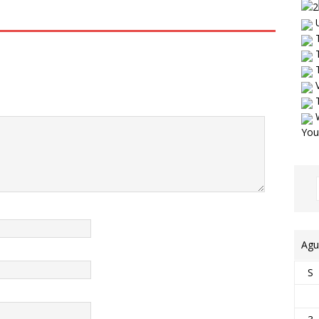
U
T
T
T
V
T
W
You
Agu
S