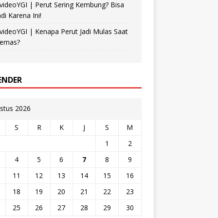
videoYGI | Perut Sering Kembung? Bisa
adi Karena Ini!
videoYGI | Kenapa Perut Jadi Mulas Saat
emas?
ENDER
stus 2026
S
R
K
J
S
M
1
2
4
5
6
7
8
9
11
12
13
14
15
16
18
19
20
21
22
23
25
26
27
28
29
30