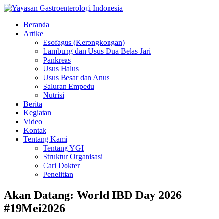
Beranda
Artikel
Esofagus (Kerongkongan)
Lambung dan Usus Dua Belas Jari
Pankreas
Usus Halus
Usus Besar dan Anus
Saluran Empedu
Nutrisi
Berita
Kegiatan
Video
Kontak
Tentang Kami
Tentang YGI
Struktur Organisasi
Cari Dokter
Penelitian
Akan Datang: World IBD Day 2026
#19Mei2026