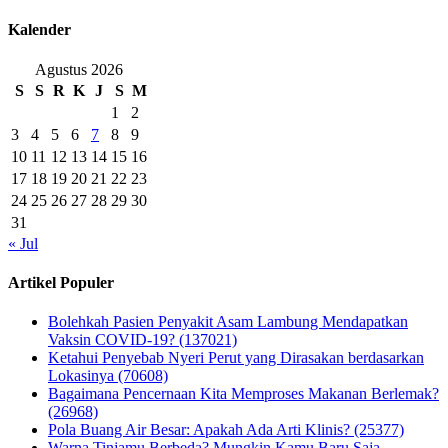
Kalender
Agustus 2026
S
S
R
K
J
S
M
1
2
3
4
5
6
7
8
9
10
11
12
13
14
15
16
17
18
19
20
21
22
23
24
25
26
27
28
29
30
31
« Jul
Artikel Populer
Bolehkah Pasien Penyakit Asam Lambung Mendapatkan
Vaksin COVID-19? (137021)
Ketahui Penyebab Nyeri Perut yang Dirasakan berdasarkan
Lokasinya (70608)
Bagaimana Pencernaan Kita Memproses Makanan Berlemak?
(26968)
Pola Buang Air Besar: Apakah Ada Arti Klinis? (25377)
Warna Tinjamu Berbeda? Mungkin Kamu Baru Saja