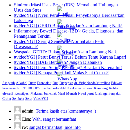
Sindrom Iritasi Usus Besar (IBS): Memahami Hubungan
Usus dan Stres
#videoYGI | Nyeri Perut? Kenali Penyebabnya Berdasarkan
Lokasinya
#videoYGI | GERD Bukan Sekadar Asam Lambung Naik!
Inflammatory Bowel Disease (IBD): Gejala, Diagnosis, dan
Penanganan Terkini
#videoYGI | Sering Sendawa? Normal atau Perlu
Diwaspadai?
Waspadai GERD: Bukan Sekadar Asam Lambung Naik
#videoYGI | Perut Bunyi Terus? Belum Tentu Karena Lapar!
#videoYGI | BAB Berdarah? Jangan Diabaikan
#videoYGI | Perut Sering Kembung? Bisa Jadi Karena Ini!
#videoYGI | Kenapa Perut Jadi Mulas Saat Cemas?
Air putih
Alkohol
Diare
Diare akut
Diet
Dispepsia
dr. Virly Nanda Muzellina
Edukasi
kesehatan
GERD
IBD
IBS
Kanker kolorektal
Kanker usus besar
Kembung
Kolitis
ulseratif
Konstipasi
Makanan berlemak
Mual
Muntah
Nyeri perut
Olahraga
Penyakit
Crohn
Sembelit
Serat
VideoYGI
admin:
Terima kasih atas komentarnya :)
Elsa:
Wah, sangat bermanfaat
rw:
sangat bermanfaat, nice info