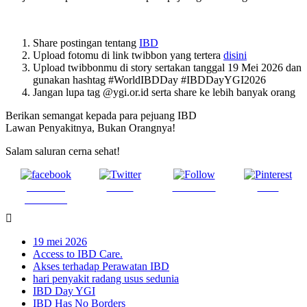
Share postingan tentang
IBD
Upload fotomu di link twibbon yang tertera
disini
Upload twibbonmu di story sertakan tanggal 19 Mei 2026 dan
gunakan hashtag #WorldIBDDay #IBDDayYGI2026
Jangan lupa tag @ygi.or.id serta share ke lebih banyak orang
Berikan semangat kepada para pejuang IBD
Lawan Penyakitnya, Bukan Orangnya!
Salam saluran cerna sehat!
Share on
Tweet
Follow us
Save
Facebook
19 mei 2026
Access to IBD Care.
Akses terhadap Perawatan IBD
hari penyakit radang usus sedunia
IBD Day YGI
IBD Has No Borders