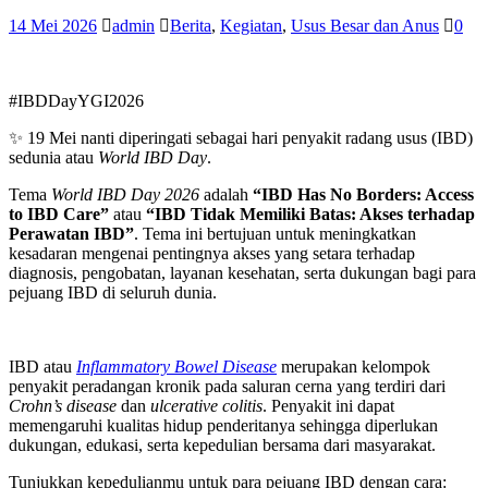
14 Mei 2026
admin
Berita
,
Kegiatan
,
Usus Besar dan Anus
0
#IBDDayYGI2026
✨ 19 Mei nanti diperingati sebagai hari penyakit radang usus (IBD)
sedunia atau
World IBD Day
.
Tema
World IBD Day 2026
adalah
“IBD Has No Borders: Access
to IBD Care”
atau
“IBD Tidak Memiliki Batas: Akses terhadap
Perawatan IBD”
. Tema ini bertujuan untuk meningkatkan
kesadaran mengenai pentingnya akses yang setara terhadap
diagnosis, pengobatan, layanan kesehatan, serta dukungan bagi para
pejuang IBD di seluruh dunia.
IBD atau
Inflammatory Bowel Disease
merupakan kelompok
penyakit peradangan kronik pada saluran cerna yang terdiri dari
Crohn’s disease
dan
ulcerative colitis
. Penyakit ini dapat
memengaruhi kualitas hidup penderitanya sehingga diperlukan
dukungan, edukasi, serta kepedulian bersama dari masyarakat.
Tunjukkan kepedulianmu untuk para pejuang IBD dengan cara: