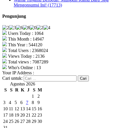
Mengonsumsi Ini! (17713)
Pengunjung
Users Today : 1064
This Month : 14947
This Year : 544120
Total Users : 2368024
Views Today : 2136
Total views : 7087289
Who's Online : 13
Your IP Address :
Cari untuk:
Agustus 2026
S
S
R
K
J
S
M
1
2
3
4
5
6
7
8
9
10
11
12
13
14
15
16
17
18
19
20
21
22
23
24
25
26
27
28
29
30
31