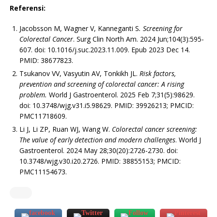
Referensi:
Jacobsson M, Wagner V, Kanneganti S
. Screening for
Colorectal Cancer
. Surg Clin North Am. 2024 Jun;104(3):595-
607. doi: 10.1016/j.suc.2023.11.009. Epub 2023 Dec 14.
PMID: 38677823.
Tsukanov VV, Vasyutin AV, Tonkikh JL.
Risk factors,
prevention and screening of colorectal cancer: A rising
problem.
World J Gastroenterol. 2025 Feb 7;31(5):98629.
doi: 10.3748/wjg.v31.i5.98629. PMID: 39926213; PMCID:
PMC11718609.
Li J, Li ZP, Ruan WJ, Wang W.
Colorectal cancer screening:
The value of early detection and modern challenges
. World J
Gastroenterol. 2024 May 28;30(20):2726-2730. doi:
10.3748/wjg.v30.i20.2726. PMID: 38855153; PMCID:
PMC11154673.