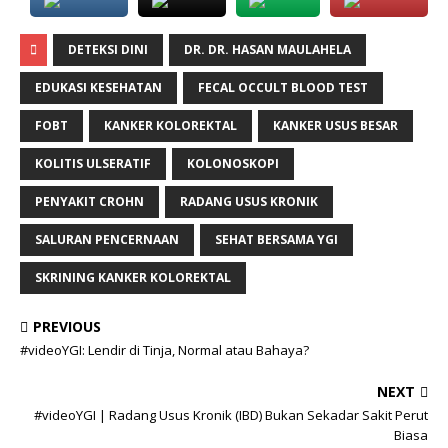
DETEKSI DINI
DR. DR. HASAN MAULAHELA
EDUKASI KESEHATAN
FECAL OCCULT BLOOD TEST
FOBT
KANKER KOLOREKTAL
KANKER USUS BESAR
KOLITIS ULSERATIF
KOLONOSKOPI
PENYAKIT CROHN
RADANG USUS KRONIK
SALURAN PENCERNAAN
SEHAT BERSAMA YGI
SKRINING KANKER KOLOREKTAL
PREVIOUS
#videoYGI: Lendir di Tinja, Normal atau Bahaya?
NEXT
#videoYGI | Radang Usus Kronik (IBD) Bukan Sekadar Sakit Perut
Biasa