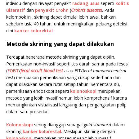
individu dengan riwayat penyakit
radang usus
seperti
kolitis
ulseratif
dan
penyakit Crohn
(
Crohn’s
disease
)
. Pada
kelompok ini, skrining dapat dimulai lebih awal, bahkan
sebelum usia 40 tahun, untuk meningkatkan peluang deteksi
dini
kanker kolorektal
.
Metode skrining yang dapat dilakukan
Terdapat beberapa metode skrining yang dapat dipilih.
Pemeriksaan non-invasif seperti tes darah samar pada feses
(
FOBT
/
fecal occult blood test
atau FIT/f
ecal immunochemical
test
) merupakan pemeriksaan yang cukup sederhana dan
dapat dilakukan secara rutin setiap tahun. Sementara itu,
pemeriksaan endoskopi seperti
kolonoskopi
merupakan
metode yang lebih invasif namun lebih komprehensif karena
memungkinkan visualisasi langsung dan pengangkatan polip
dalam satu prosedur.
Kolonoskopi
sering dianggap sebagai
gold
standard
dalam
skrining
kanker kolorektal
. Meskipun skrining dengan
kolonoskopi
merupakan prosedur yang lebih invasif,