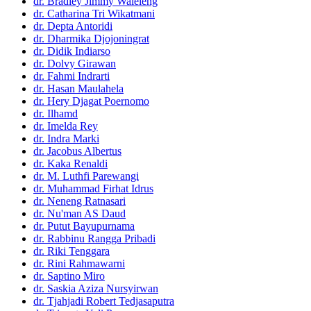
dr. Bradley Jimmy Waleleng
dr. Catharina Tri Wikatmani
dr. Depta Antoridi
dr. Dharmika Djojoningrat
dr. Didik Indiarso
dr. Dolvy Girawan
dr. Fahmi Indrarti
dr. Hasan Maulahela
dr. Hery Djagat Poernomo
dr. Ilhamd
dr. Imelda Rey
dr. Indra Marki
dr. Jacobus Albertus
dr. Kaka Renaldi
dr. M. Luthfi Parewangi
dr. Muhammad Firhat Idrus
dr. Neneng Ratnasari
dr. Nu'man AS Daud
dr. Putut Bayupurnama
dr. Rabbinu Rangga Pribadi
dr. Riki Tenggara
dr. Rini Rahmawarni
dr. Saptino Miro
dr. Saskia Aziza Nursyirwan
dr. Tjahjadi Robert Tedjasaputra