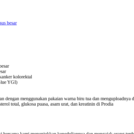
sus besar
besar
sar
kanker kolorektal
Blue YGI)
ian dengan menggunakan pakaian warna biru tua dan menguploadnya 
ol total, glukosa puasa, asam urat, dan kreatinin di Prodia
asi bersama kami menunjukkan kepeduliannya dan mengajak orang terdek