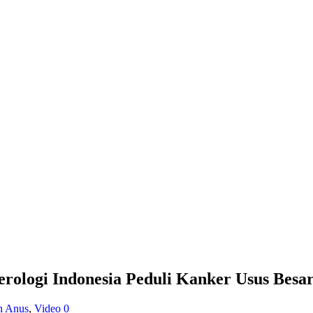
erologi Indonesia Peduli Kanker Usus Besa
n Anus
,
Video
0