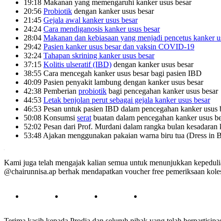
19:18 Makanan yang memengaruhi kanker usus besar
20:56
Probiotik
dengan kanker usus besar
21:45
Gejala awal kanker usus besar
24:24
Cara mendiganosis kanker usus besar
28:04
Makanan dan kebiasaan yang menjadi pencetus kanker u
29:42
Pasien kanker usus besar dan vaksin COVID-19
32:24
Tahapan skrining kanker usus besar
37:15
Kolitis ulseratif (IBD)
dengan kanker usus besar
38:55 Cara mencegah kanker usus besar bagi pasien IBD
40:09 Pasien penyakit lambung dengan kanker usus besar
42:38 Pemberian
probiotik
bagi pencegahan kanker usus besar
44:53
Letak benjolan perut sebagai gejala kanker usus besar
46:53 Pesan untuk pasien IBD dalam pencegahan kanker usus 
50:08 Konsumsi
serat
buatan dalam pencegahan kanker usus be
52:02 Pesan dari Prof. Murdani dalam rangka bulan kesadaran 
53:48 Ajakan menggunakan pakaian warna biru tua (Dress in 
.
Kami juga telah mengajak kalian semua untuk menunjukkan kepedul
@chairunnisa.ap berhak mendapatkan voucher free pemeriksaan kolester
Terima kasih kepada Prodia dan seluruh pihak yang telah berpartisip