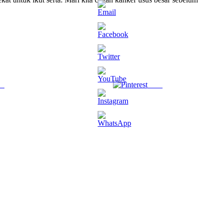
us
Save