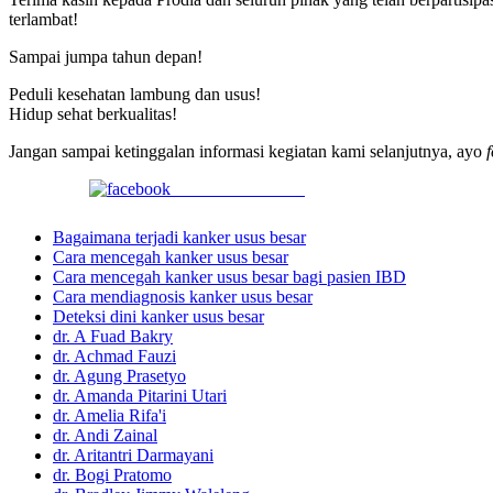
terlambat!
Sampai jumpa tahun depan!
Peduli kesehatan lambung dan usus!
Hidup sehat berkualitas!
Jangan sampai ketinggalan informasi kegiatan kami selanjutnya, ayo
Share on Facebook
Bagaimana terjadi kanker usus besar
Cara mencegah kanker usus besar
Cara mencegah kanker usus besar bagi pasien IBD
Cara mendiagnosis kanker usus besar
Deteksi dini kanker usus besar
dr. A Fuad Bakry
dr. Achmad Fauzi
dr. Agung Prasetyo
dr. Amanda Pitarini Utari
dr. Amelia Rifa'i
dr. Andi Zainal
dr. Aritantri Darmayani
dr. Bogi Pratomo