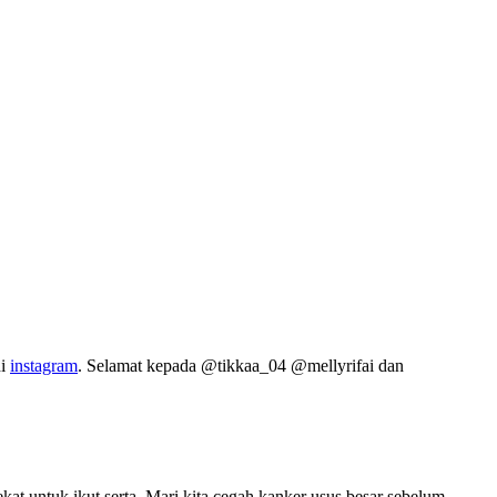
di
instagram
. Selamat kepada @tikkaa_04 @mellyrifai dan
at untuk ikut serta. Mari kita cegah kanker usus besar sebelum