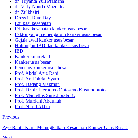
dr. Triyanta Yuli Pramana
dr. Virly Nanda Muzellina
dr. Zulkhairi
Dress in Blue Day
Edukasi kesehatan
Edukasi kesehatan kanker usus besar
Faktor yang memengaruhi kanker usus besar
Gejala awal kanker usus besar
Hubungan IBD dan kanker usus besar
IBD
Kanker kolorektal
Kanker usus besar
Pencetus kanker usus besar
Prof. Abdul Aziz Rani
Prof. Ari Fahrial Syam
Prof. Dadang Makmun
Prof. Dr. dr. Hernomo Ontoseno Kusumobroto
Prof. Marcellus Simadibrata K.
Prof. Murdani Abdullah
Prof. Nurul Akbar
Previous
Ayo Bantu Kami Meningkatkan Kesadaran Kanker Usus Besar!
Next