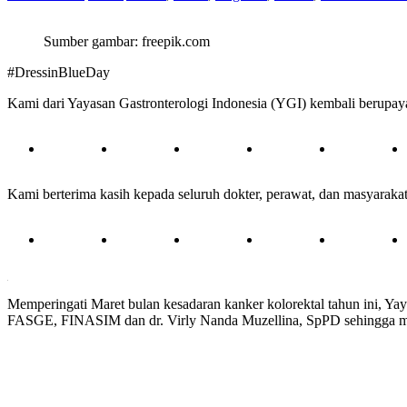
Sumber gambar: freepik.com
#DressinBlueDay
Kami dari Yayasan Gastronterologi Indonesia (YGI) kembali berupay
Kami berterima kasih kepada seluruh dokter, perawat, dan masyarak
.
Memperingati Maret bulan kesadaran kanker kolorektal tahun ini, 
FASGE, FINASIM dan dr. Virly Nanda Muzellina, SpPD sehingga masy