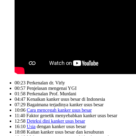
00:23 Perkenalan dr. Virly
00:57 Penjelasan mengenai YGI
01:58 Perkenalan Prof. Murdani
04:47 Kenaikan kanker usus besar di Indonesia
07:29 Bagaimana terjadinya kanker usus besar
10:06
Cara mencegah kanker usus besar
11:40 Faktor genetik menyebabkan kanker usus besar
12:58
Deteksi dini kanker usus besar
16:10
Usia
dengan kanker usus besar
18:08 Kaitan kanker usus besar dan kesuburan