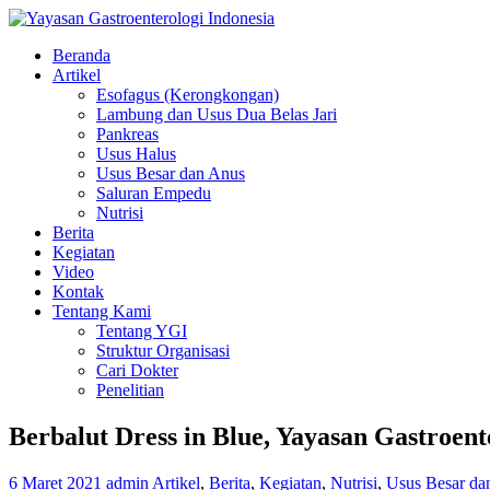
Beranda
Artikel
Esofagus (Kerongkongan)
Lambung dan Usus Dua Belas Jari
Pankreas
Usus Halus
Usus Besar dan Anus
Saluran Empedu
Nutrisi
Berita
Kegiatan
Video
Kontak
Tentang Kami
Tentang YGI
Struktur Organisasi
Cari Dokter
Penelitian
Berbalut Dress in Blue, Yayasan Gastroent
6 Maret 2021
admin
Artikel
,
Berita
,
Kegiatan
,
Nutrisi
,
Usus Besar da