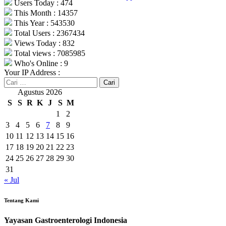
Users Today : 474
This Month : 14357
This Year : 543530
Total Users : 2367434
Views Today : 832
Total views : 7085985
Who's Online : 9
Your IP Address :
Cari
untuk:
Agustus 2026
S
S
R
K
J
S
M
1
2
3
4
5
6
7
8
9
10
11
12
13
14
15
16
17
18
19
20
21
22
23
24
25
26
27
28
29
30
31
« Jul
Tentang Kami
Yayasan Gastroenterologi Indonesia