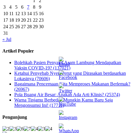
1
2
3
4
5
6
7
8
9
10
11
12
13
14
15
16
17
18
19
20
21
22
23
24
25
26
27
28
29
30
31
« Jul
Artikel Populer
Bolehkah Pasien Penyakit Asam Lambung Mendapatkan
Vaksin COVID-19? (137021)
Ketahui Penyebab Nyeri Perut yang Dirasakan berdasarkan
Lokasinya (70606)
Bagaimana Pencernaan Kita Memproses Makanan Berlemak?
(26967)
Pola Buang Air Besar: Apakah Ada Arti Klinis? (25374)
Warna Tinjamu Berbeda? Mungkin Kamu Baru Saja
Mengonsumsi Ini! (17711)
Pengunjung