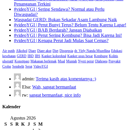
Penanganan Terkini
#videoYGI | Sering Sendawa? Normal atau Perlu
Diwaspadai?
Waspadai GERD: Bukan Sekadar Asam Lambung Naik
#videoYGI | Perut Bunyi Terus? Belum Tentu Karena Lapar!
#videoYGI | BAB Berdarah? Jangan Diabaikan
#videoYGI | Perut Sering Kembung? Bisa Jadi Karena Ini!
#videoYGI | Kenapa Perut Jadi Mulas Saat Cemas?
Air putih
Alkohol
Diare
Diare akut
Diet
Dispepsia
dr. Virly Nanda Muzellina
Edukasi
kesehatan
GERD
IBD
IBS
Kanker kolorektal
Kanker usus besar
Kembung
Kolitis
ulseratif
Konstipasi
Makanan berlemak
Mual
Muntah
Nyeri perut
Olahraga
Penyakit
Crohn
Sembelit
Serat
VideoYGI
admin:
Terima kasih atas komentarnya :)
Elsa:
Wah, sangat bermanfaat
rw:
sangat bermanfaat, nice info
Kalender
Agustus 2026
S
S
R
K
J
S
M