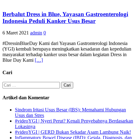
Berbalut Dress in Blue, Yayasan Gastroenterologi
Indonesia Peduli Kanker Usus Besar
6 Maret 2021
admin
0
#DressinBlueDay Kami dari Yayasan Gastronterologi Indonesia
(YGI) kembali berupaya meningkatkan kesadaran dan kepedulian
masyarakat terhadap kanker usus besar dalam kegiatan Dress in
Blue Day Kami
[…]
Cari
Cari
untuk:
Artikel dan Komentar
Sindrom Iritasi Usus Besar (IBS): Memahami Hubungan
Usus dan Stres
#videoYGI | Nyeri Perut? Kenali Penyebabnya Berdasarkan
Lokasinya
#videoYGI | GERD Bukan Sekadar Asam Lambung Naik!
Inflammatory Bowel Disease (IBD): Gejala, Diagnosis, dan