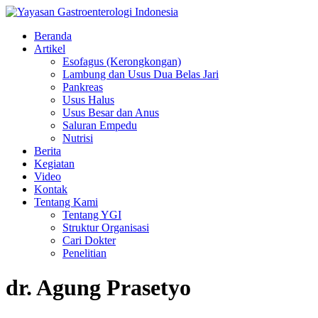
Beranda
Artikel
Esofagus (Kerongkongan)
Lambung dan Usus Dua Belas Jari
Pankreas
Usus Halus
Usus Besar dan Anus
Saluran Empedu
Nutrisi
Berita
Kegiatan
Video
Kontak
Tentang Kami
Tentang YGI
Struktur Organisasi
Cari Dokter
Penelitian
dr. Agung Prasetyo