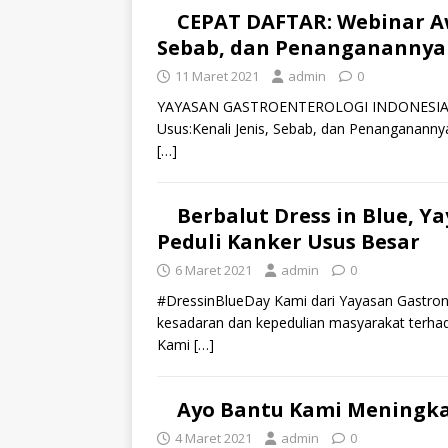
CEPAT DAFTAR: Webinar Aw
Sebab, dan Penanganannya
11 Maret 2021
admin
0
YAYASAN GASTROENTEROLOGI INDONESIA 
Usus:Kenali Jenis, Sebab, dan Penanganannya
[…]
Berbalut Dress in Blue, Y
Peduli Kanker Usus Besar
6 Maret 2021
admin
0
#DressinBlueDay Kami dari Yayasan Gastront
kesadaran dan kepedulian masyarakat terhad
Kami
[…]
Ayo Bantu Kami Meningka
4 Maret 2021
admin
0