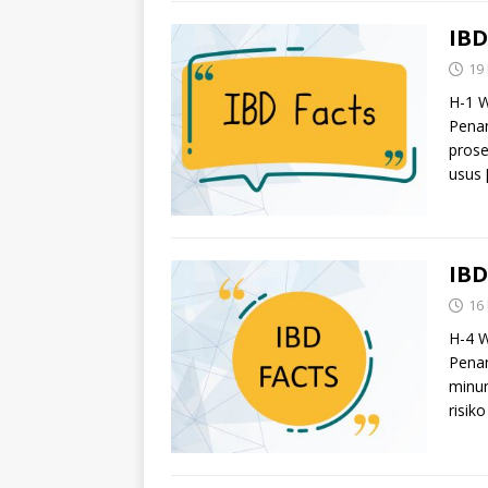
IBD
19
H-1 W
Penan
prose
usus
IBD
16
H-4 W
Pena
minum
risik