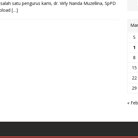
salah satu pengurus kami, dr. Virly Nanda Muzellina, SpPD
Upload
[…]
Mar
S
1
8
15
22
29
« Feb