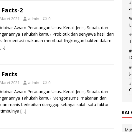
#
a
 Facts-2
W
 Maret 2021
admin
0
L
ebinar Awam Peradangan Usus: Kenali Jenis, Sebab, dan
ganannya Tahukah kamu? Probiotik dan senyawa hasil dari
#
s fermentasi makanan membuat lingkungan bakteri dalam
T
[…]
#
D
#
 Facts
J
 Maret 2021
admin
0
#
C
ebinar Awam Peradangan Usus: Kenali Jenis, Sebab, dan
nganannya Tahukah kamu? Mengonsumsi makanan dan
an manis berlebihan dianggap sebagai salah satu faktor
o timbulnya
[…]
KAL
Mar