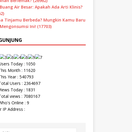
nan Berlemak? (26962)
Buang Air Besar: Apakah Ada Arti Klinis?
2)
a Tinjamu Berbeda? Mungkin Kamu Baru
 Mengonsumsi Ini! (17703)
GUNJUNG
sers Today : 1050
his Month : 11620
his Year : 540793
otal Users : 2364697
iews Today : 1831
otal views : 7080167
ho's Online : 9
r IP Address :