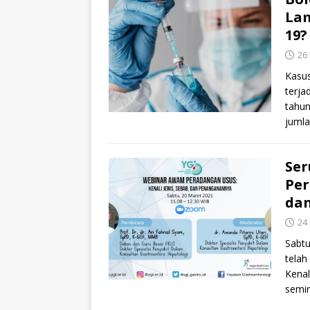
La
19?
26
Kasus
terja
tahun
juml
Se
Per
da
24
Sabtu
tela
Kenal
semin