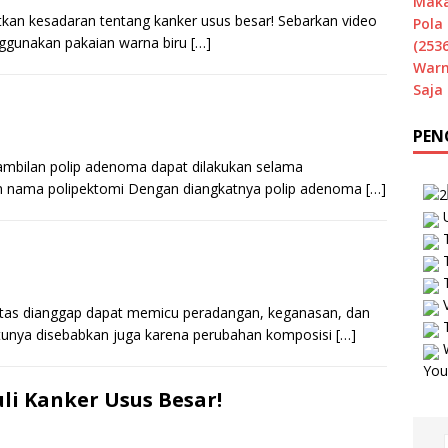
Maka
kan kesadaran tentang kanker usus besar! Sebarkan video
Pola 
nggunakan pakaian warna biru
[…]
(2536
Warn
Saja
PEN
mbilan polip adenoma dapat dilakukan selama
gan nama polipektomi Dengan diangkatnya polip adenoma
[…]
U
T
T
T
V
itas dianggap dapat memicu peradangan, keganasan, dan
T
tunya disebabkan juga karena perubahan komposisi
[…]
W
You
i Kanker Usus Besar!