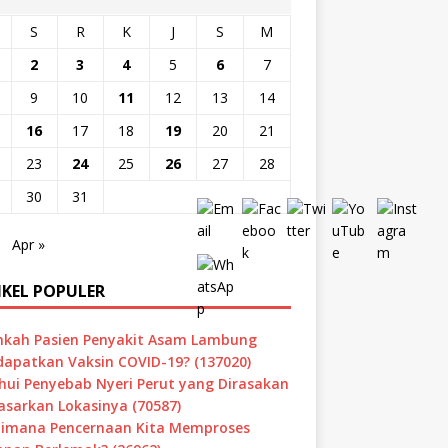
S
R
K
J
S
M
2
3
4
5
6
7
9
10
11
12
13
14
16
17
18
19
20
21
23
24
25
26
27
28
30
31
Apr »
IKEL POPULER
hkah Pasien Penyakit Asam Lambung
apatkan Vaksin COVID-19? (137020)
hui Penyebab Nyeri Perut yang Dirasakan
asarkan Lokasinya (70587)
imana Pencernaan Kita Memproses