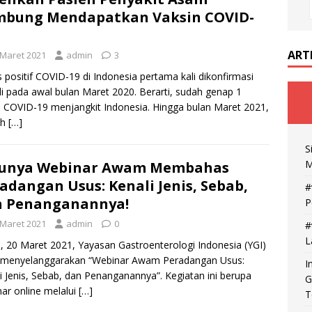
mbung Mendapatkan Vaksin COVID-
ART
 Maret 2021
admin
3
 positif COVID-19 di Indonesia pertama kali dikonfirmasi
di pada awal bulan Maret 2020. Berarti, sudah genap 1
 COVID-19 menjangkit Indonesia. Hingga bulan Maret 2021,
ah
[…]
S
M
runya Webinar Awam Membahas
adangan Usus: Kenali Jenis, Sebab,
#
n Penanganannya!
P
 Maret 2021
admin
0
#
L
, 20 Maret 2021, Yayasan Gastroenterologi Indonesia (YGI)
h menyelanggarakan “Webinar Awam Peradangan Usus:
I
i Jenis, Sebab, dan Penanganannya”. Kegiatan ini berupa
G
ar online melalui
[…]
T