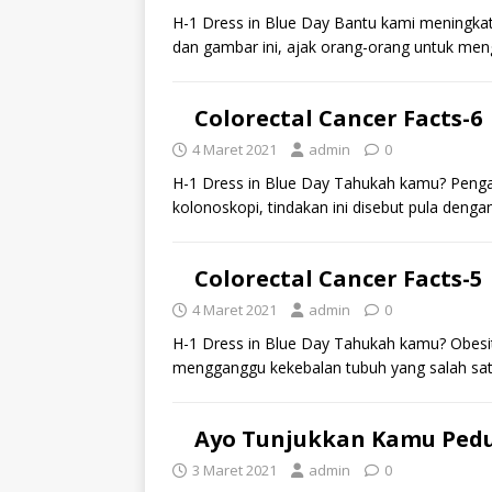
H-1 Dress in Blue Day Bantu kami meningkat
dan gambar ini, ajak orang-orang untuk me
Colorectal Cancer Facts-6
4 Maret 2021
admin
0
H-1 Dress in Blue Day Tahukah kamu? Penga
kolonoskopi, tindakan ini disebut pula den
Colorectal Cancer Facts-5
4 Maret 2021
admin
0
H-1 Dress in Blue Day Tahukah kamu? Obes
mengganggu kekebalan tubuh yang salah sa
Ayo Tunjukkan Kamu Pedul
3 Maret 2021
admin
0