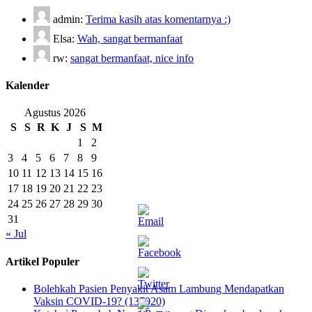
admin:
Terima kasih atas komentarnya :)
Elsa:
Wah, sangat bermanfaat
rw:
sangat bermanfaat, nice info
Kalender
Agustus 2026
S
S
R
K
J
S
M
1
2
3
4
5
6
7
8
9
10
11
12
13
14
15
16
17
18
19
20
21
22
23
24
25
26
27
28
29
30
31
« Jul
Artikel Populer
Bolehkah Pasien Penyakit Asam Lambung Mendapatkan
Vaksin COVID-19? (137020)