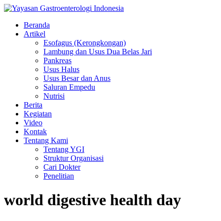
Beranda
Artikel
Esofagus (Kerongkongan)
Lambung dan Usus Dua Belas Jari
Pankreas
Usus Halus
Usus Besar dan Anus
Saluran Empedu
Nutrisi
Berita
Kegiatan
Video
Kontak
Tentang Kami
Tentang YGI
Struktur Organisasi
Cari Dokter
Penelitian
world digestive health day