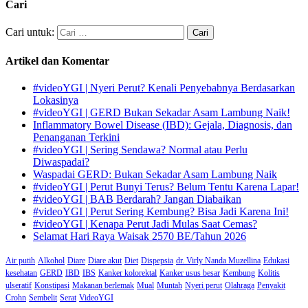
Cari
Cari untuk:
Artikel dan Komentar
#videoYGI | Nyeri Perut? Kenali Penyebabnya Berdasarkan
Lokasinya
#videoYGI | GERD Bukan Sekadar Asam Lambung Naik!
Inflammatory Bowel Disease (IBD): Gejala, Diagnosis, dan
Penanganan Terkini
#videoYGI | Sering Sendawa? Normal atau Perlu
Diwaspadai?
Waspadai GERD: Bukan Sekadar Asam Lambung Naik
#videoYGI | Perut Bunyi Terus? Belum Tentu Karena Lapar!
#videoYGI | BAB Berdarah? Jangan Diabaikan
#videoYGI | Perut Sering Kembung? Bisa Jadi Karena Ini!
#videoYGI | Kenapa Perut Jadi Mulas Saat Cemas?
Selamat Hari Raya Waisak 2570 BE/Tahun 2026
Air putih
Alkohol
Diare
Diare akut
Diet
Dispepsia
dr. Virly Nanda Muzellina
Edukasi
kesehatan
GERD
IBD
IBS
Kanker kolorektal
Kanker usus besar
Kembung
Kolitis
ulseratif
Konstipasi
Makanan berlemak
Mual
Muntah
Nyeri perut
Olahraga
Penyakit
Crohn
Sembelit
Serat
VideoYGI