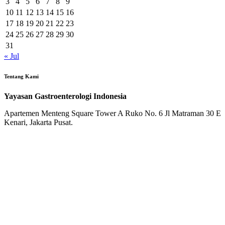
3
4
5
6
7
8
9
10
11
12
13
14
15
16
17
18
19
20
21
22
23
24
25
26
27
28
29
30
31
« Jul
Tentang Kami
Yayasan Gastroenterologi Indonesia
Apartemen Menteng Square Tower A Ruko No. 6 Jl Matraman 30 E
Kenari, Jakarta Pusat.