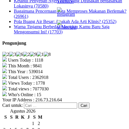
Ketahui Penyebab Nyeri Perut yang Dirasakan berdasarkan
Lokasinya (70580)
Bagaimana Pencernaan Kita Memproses Makanan Berlemak?
(26961)
Pola Buang Air Besar: Apakah Ada Arti Klinis? (25352)
Warna Tinjamu Berbeda? Mungkin Kamu Baru Saja
Mengonsumsi Ini! (17703)
Pengunjung
Users Today : 1118
This Month : 9841
This Year : 539014
Total Users : 2362918
Views Today : 1778
Total views : 7077030
Who's Online : 15
Your IP Address : 216.73.216.64
Cari untuk:
Agustus 2026
S
S
R
K
J
S
M
1
2