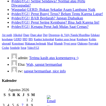
#videoYGI | Sering Sendawa? Normal atau Perlu
Diwaspadai?
Waspadai GERD: Bukan Sekadar Asam Lambung Naik
#videoYGI | Perut Bunyi Terus? Belum Tentu Karena Lapar!
#videoYGI | BAB Berdarah? Jangan Diabaikan
#videoYGI | Perut Sering Kembung? Bisa Jadi Karena Ini!
#videoYGI | Kenapa Perut Jadi Mulas Saat Cemas?
Air putih
Alkohol
Diare
Diare akut
Diet
Dispepsia
dr. Virly Nanda Muzellina
Edukasi
kesehatan
GERD
IBD
IBS
Kanker kolorektal
Kanker usus besar
Kembung
Kolitis
ulseratif
Konstipasi
Makanan berlemak
Mual
Muntah
Nyeri perut
Olahraga
Penyakit
Crohn
Sembelit
Serat
VideoYGI
admin:
Terima kasih atas komentarnya :)
Elsa:
Wah, sangat bermanfaat
rw:
sangat bermanfaat, nice info
Kalender
Agustus 2026
S
S
R
K
J
S
M
1
2
3
4
5
6
7
8
9