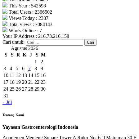
This Year : 542598
Total Users : 2366502
Views Today : 2387
Total views : 7084143
Who's Online : 7
Your IP Address : 216.73.216.158
Cari untuk:
Agustus 2026
S
S
R
K
J
S
M
1
2
3
4
5
6
7
8
9
10
11
12
13
14
15
16
17
18
19
20
21
22
23
24
25
26
27
28
29
30
31
« Jul
Tentang Kami
Yayasan Gastroenterologi Indonesia
Apartemen Menteng Square Tower A Ruko No. 6 Jl Matraman 30 E