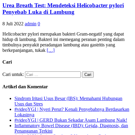
Urea Breath Test: Mendeteksi Helicobacter pylori
Penyebab Luka di Lambung
8 Juli 2022
admin
0
Helicobacter pylori merupakan bakteri Gram-negatif yang dapat
hidup di lambung. Bakteri ini memegang peranan penting dalam
timbulnya penyakit peradangan lambung atau gastritis yang
berkepanjangan, tukak
[…]
Cari
Cari untuk:
Artikel dan Komentar
Sindrom Iritasi Usus Besar (IBS): Memahami Hubungan
Usus dan Stres
#videoYGI | Nyeri Perut? Kenali Penyebabnya Berdasarkan
Lokasinya
#videoYGI | GERD Bukan Sekadar Asam Lambung Naik!
Inflammatory Bowel Disease (IBD): Gejala, Diagnosis, dan
Penanganan Terkini