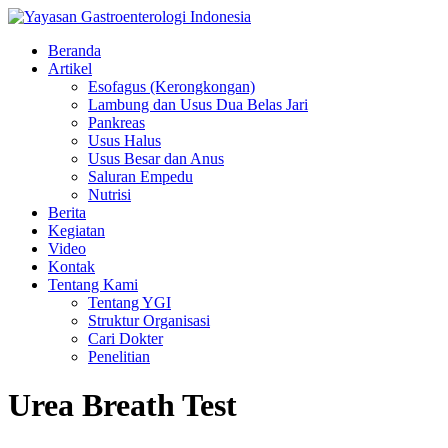
Beranda
Artikel
Esofagus (Kerongkongan)
Lambung dan Usus Dua Belas Jari
Pankreas
Usus Halus
Usus Besar dan Anus
Saluran Empedu
Nutrisi
Berita
Kegiatan
Video
Kontak
Tentang Kami
Tentang YGI
Struktur Organisasi
Cari Dokter
Penelitian
Urea Breath Test