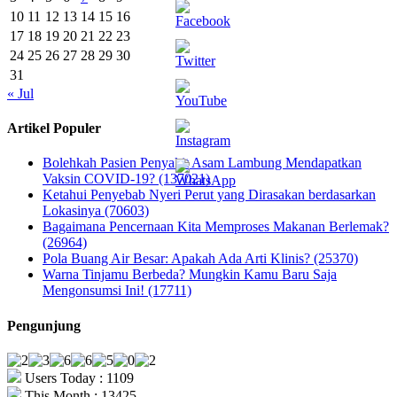
10
11
12
13
14
15
16
17
18
19
20
21
22
23
24
25
26
27
28
29
30
31
« Jul
Artikel Populer
Bolehkah Pasien Penyakit Asam Lambung Mendapatkan
Vaksin COVID-19? (137021)
Ketahui Penyebab Nyeri Perut yang Dirasakan berdasarkan
Lokasinya (70603)
Bagaimana Pencernaan Kita Memproses Makanan Berlemak?
(26964)
Pola Buang Air Besar: Apakah Ada Arti Klinis? (25370)
Warna Tinjamu Berbeda? Mungkin Kamu Baru Saja
Mengonsumsi Ini! (17711)
Pengunjung
Users Today : 1109
This Month : 13425