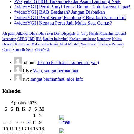
Waspadai GERD: Bukan Sekadar Asam Lambung Naik
#videoYGI | Perut Bunyi Terus? Belum Tentu Karena Lapar!
#videoYGI | BAB Berdarah? Jangan Diabaikan
#videoYGI | Perut Sering Kembung? Bisa Jadi Karena Ini!
#videoYGI | Kenapa Perut Jadi Mulas Saat Cemas?
Air putih
Alkohol
Diare
Diare akut
Diet
Dispepsia
dr. Virly Nanda Muzellina
Edukasi
kesehatan
GERD
IBD
IBS
Kanker kolorektal
Kanker usus besar
Kembung
Kolitis
ulseratif
Konstipasi
Makanan berlemak
Mual
Muntah
Nyeri perut
Olahraga
Penyakit
Crohn
Sembelit
Serat
VideoYGI
admin:
Terima kasih atas komentarnya :)
Elsa:
Wah, sangat bermanfaat
rw:
sangat bermanfaat, nice info
Kalender
Agustus 2026
S
S
R
K
J
S
M
1
2
3
4
5
6
7
8
9
10
11
12
13
14
15
16