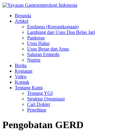
Beranda
Artikel
Esofagus (Kerongkongan)
Lambung dan Usus Dua Belas Jari
Pankreas
Usus Halus
Usus Besar dan Anus
Saluran Empedu
Nutrisi
Berita
Kegiatan
Video
Kontak
Tentang Kami
Tentang YGI
Struktur Organisasi
Cari Dokter
Penelitian
Pengobatan GERD