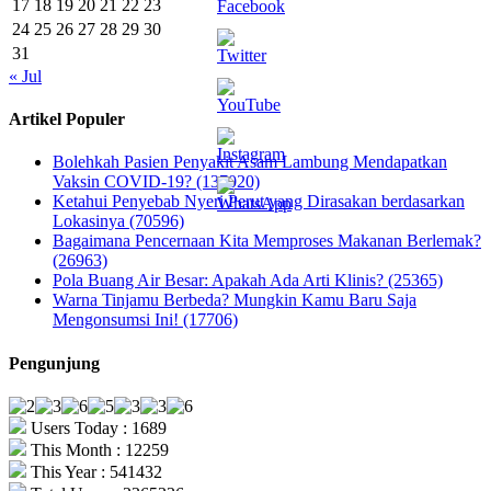
17
18
19
20
21
22
23
24
25
26
27
28
29
30
31
« Jul
Artikel Populer
Bolehkah Pasien Penyakit Asam Lambung Mendapatkan
Vaksin COVID-19? (137020)
Ketahui Penyebab Nyeri Perut yang Dirasakan berdasarkan
Lokasinya (70596)
Bagaimana Pencernaan Kita Memproses Makanan Berlemak?
(26963)
Pola Buang Air Besar: Apakah Ada Arti Klinis? (25365)
Warna Tinjamu Berbeda? Mungkin Kamu Baru Saja
Mengonsumsi Ini! (17706)
Pengunjung
Users Today : 1689
This Month : 12259
This Year : 541432