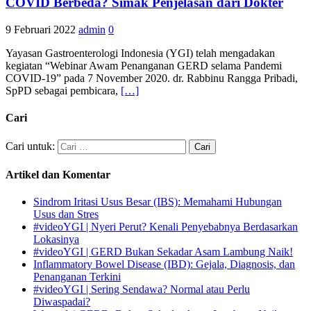
COVID Berbeda? Simak Penjelasan dari Dokter
9 Februari 2022
admin
0
Yayasan Gastroenterologi Indonesia (YGI) telah mengadakan
kegiatan “Webinar Awam Penanganan GERD selama Pandemi
COVID-19” pada 7 November 2020. dr. Rabbinu Rangga Pribadi,
SpPD sebagai pembicara,
[…]
Cari
Cari untuk:
Artikel dan Komentar
Sindrom Iritasi Usus Besar (IBS): Memahami Hubungan
Usus dan Stres
#videoYGI | Nyeri Perut? Kenali Penyebabnya Berdasarkan
Lokasinya
#videoYGI | GERD Bukan Sekadar Asam Lambung Naik!
Inflammatory Bowel Disease (IBD): Gejala, Diagnosis, dan
Penanganan Terkini
#videoYGI | Sering Sendawa? Normal atau Perlu
Diwaspadai?