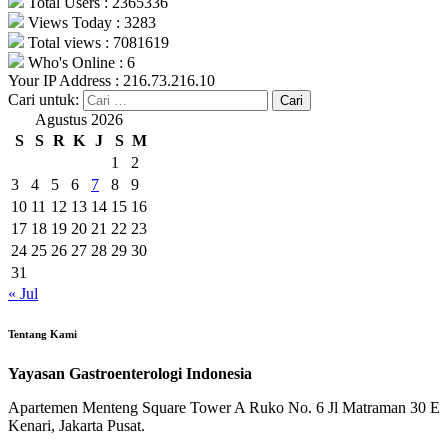
Total Users : 2365336
Views Today : 3283
Total views : 7081619
Who's Online : 6
Your IP Address : 216.73.216.10
Cari untuk:
Agustus 2026
S
S
R
K
J
S
M
1
2
3
4
5
6
7
8
9
10
11
12
13
14
15
16
17
18
19
20
21
22
23
24
25
26
27
28
29
30
31
« Jul
Tentang Kami
Yayasan Gastroenterologi Indonesia
Apartemen Menteng Square Tower A Ruko No. 6 Jl Matraman 30 E
Kenari, Jakarta Pusat.