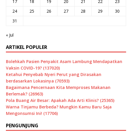
17
18
19
20
21
22
23
24
25
26
27
28
29
30
31
« Jul
ARTIKEL POPULER
Bolehkah Pasien Penyakit Asam Lambung Mendapatkan
Vaksin COVID-19? (137020)
Ketahui Penyebab Nyeri Perut yang Dirasakan
berdasarkan Lokasinya (70593)
Bagaimana Pencernaan Kita Memproses Makanan
Berlemak? (26963)
Pola Buang Air Besar: Apakah Ada Arti Klinis? (25365)
Warna Tinjamu Berbeda? Mungkin Kamu Baru Saja
Mengonsumsi Ini! (17706)
PENGUNJUNG