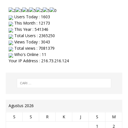
Users Today : 1603
This Month : 12173
This Year : 541346
Total Users : 2365250
Views Today : 3043
Total views : 7081379
Who's Online : 11
Your IP Address : 216.73.216.124
Agustus 2026
S
S
R
K
J
S
M
1
2