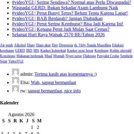
#videoYGI | Sering Sendawa? Normal atau Perlu Diwaspadai?
Waspadai GERD: Bukan Sekadar Asam Lambung Naik
#videoYGI | Perut Bunyi Terus? Belum Tentu Karena Lapar!
#videoYGI | BAB Berdarah? Jangan Diabaikan
#videoYGI | Perut Sering Kembung? Bisa Jadi Karena Ini!
#videoYGI | Kenapa Perut Jadi Mulas Saat Cemas?
Selamat Hari Raya Waisak 2570 BE/Tahun 2026
Air putih
Alkohol
Diare
Diare akut
Diet
Dispepsia
dr. Virly Nanda Muzellina
Edukasi
kesehatan
GERD
IBD
IBS
Kanker kolorektal
Kanker usus besar
Kembung
Kolitis ulseratif
Konstipasi
Makanan berlemak
Mual
Muntah
Nyeri perut
Olahraga
Penyakit Crohn
Sembelit
Serat
VideoYGI
admin:
Terima kasih atas komentarnya :)
Elsa:
Wah, sangat bermanfaat
rw:
sangat bermanfaat, nice info
Kalender
Agustus 2026
S
S
R
K
J
S
M
1
2
3
4
5
6
7
8
9