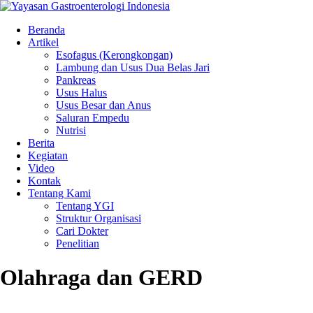
Beranda
Artikel
Esofagus (Kerongkongan)
Lambung dan Usus Dua Belas Jari
Pankreas
Usus Halus
Usus Besar dan Anus
Saluran Empedu
Nutrisi
Berita
Kegiatan
Video
Kontak
Tentang Kami
Tentang YGI
Struktur Organisasi
Cari Dokter
Penelitian
Olahraga dan GERD