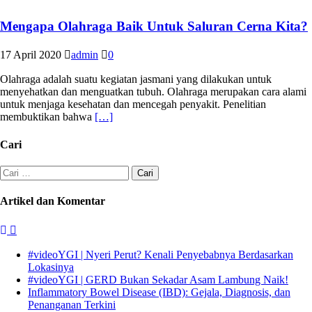
Mengapa Olahraga Baik Untuk Saluran Cerna Kita?
17 April 2020
admin
0
Olahraga adalah suatu kegiatan jasmani yang dilakukan untuk
menyehatkan dan menguatkan tubuh. Olahraga merupakan cara alami
untuk menjaga kesehatan dan mencegah penyakit. Penelitian
membuktikan bahwa
[…]
Cari
Cari
untuk:
Artikel dan Komentar
#videoYGI | Nyeri Perut? Kenali Penyebabnya Berdasarkan
Lokasinya
#videoYGI | GERD Bukan Sekadar Asam Lambung Naik!
Inflammatory Bowel Disease (IBD): Gejala, Diagnosis, dan
Penanganan Terkini