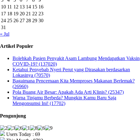
10
11
12
13
14
15
16
17
18
19
20
21
22
23
24
25
26
27
28
29
30
31
« Jul
Artikel Populer
Bolehkah Pasien Penyakit Asam Lambung Mendapatkan Vaksin
COVID-19? (137020)
Ketahui Penyebab Nyeri Perut yang Dirasakan berdasarkan
Lokasinya (70570)
Bagaimana Pencernaan Kita Memproses Makanan Berlemak?
(26960)
Pola Buang Air Besar: Apakah Ada Arti Klinis? (25347)
Warna Tinjamu Berbeda? Mungkin Kamu Baru Saja
Mengonsumsi Ini! (17702)
Pengunjung
Users Today : 69