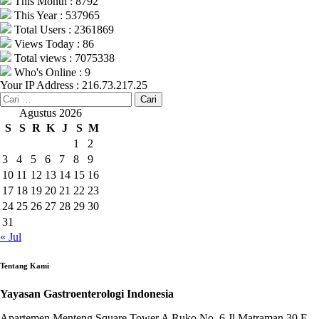
This Month : 8792
This Year : 537965
Total Users : 2361869
Views Today : 86
Total views : 7075338
Who's Online : 9
Your IP Address : 216.73.217.25
Cari
untuk:
Agustus 2026
S
S
R
K
J
S
M
1
2
3
4
5
6
7
8
9
10
11
12
13
14
15
16
17
18
19
20
21
22
23
24
25
26
27
28
29
30
31
« Jul
Tentang Kami
Yayasan Gastroenterologi Indonesia
Apartemen Menteng Square Tower A Ruko No. 6 Jl Matraman 30 E