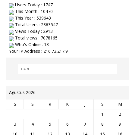
Users Today : 1747
This Month : 10470
This Year : 539643
Total Users : 2363547
Views Today : 2913
Total views : 7078165
Who's Online : 13
Your IP Address : 216.73.217.9
Agustus 2026
S
S
R
K
J
S
M
1
2
3
4
5
6
7
8
9
10
11
12
13
14
15
16