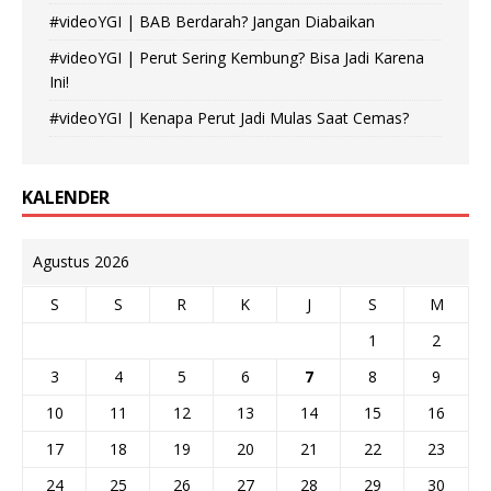
#videoYGI | BAB Berdarah? Jangan Diabaikan
#videoYGI | Perut Sering Kembung? Bisa Jadi Karena
Ini!
#videoYGI | Kenapa Perut Jadi Mulas Saat Cemas?
KALENDER
Agustus 2026
S
S
R
K
J
S
M
1
2
3
4
5
6
7
8
9
10
11
12
13
14
15
16
17
18
19
20
21
22
23
24
25
26
27
28
29
30