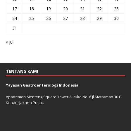
17
18
19
20
21
22
23
24
25
26
27
28
29
30
31
« Jul
TENTANG KAMI
Yayasan Gastroenterologi Indonesia
Apartemen Menteng Square Tower A Ruko No. 6 Jl Matraman 30 E
Kenari, Jakarta Pusat.