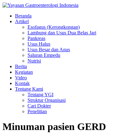
Beranda
Artikel
Esofagus (Kerongkongan)
Lambung dan Usus Dua Belas Jari
Pankreas
Usus Halus
Usus Besar dan Anus
Saluran Empedu
Nutrisi
Berita
Kegiatan
Video
Kontak
Tentang Kami
Tentang YGI
Struktur Organisasi
Cari Dokter
Penelitian
Minuman pasien GERD