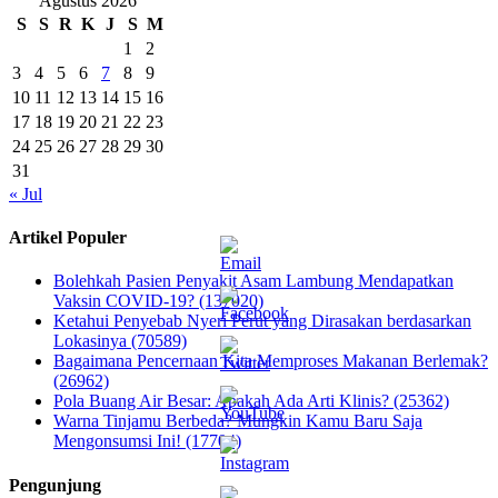
Agustus 2026
S
S
R
K
J
S
M
1
2
3
4
5
6
7
8
9
10
11
12
13
14
15
16
17
18
19
20
21
22
23
24
25
26
27
28
29
30
31
« Jul
Artikel Populer
Bolehkah Pasien Penyakit Asam Lambung Mendapatkan
Vaksin COVID-19? (137020)
Ketahui Penyebab Nyeri Perut yang Dirasakan berdasarkan
Lokasinya (70589)
Bagaimana Pencernaan Kita Memproses Makanan Berlemak?
(26962)
Pola Buang Air Besar: Apakah Ada Arti Klinis? (25362)
Warna Tinjamu Berbeda? Mungkin Kamu Baru Saja
Mengonsumsi Ini! (17704)
Pengunjung