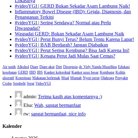
Lokasinya
#videoYGI | GERD Bukan Sekadar Asam Lambung Naik!
Inflammatory Bowel Disease (IBD): Gejala, Diagnosis, dan
Penanganan Terkini
#videoYGI | Sering Sendawa? Normal atau Perlu
Diwaspadai?
Waspadai GERD: Bukan Sekadar Asam Lambung Naik
#videoYGI | Perut Bunyi Terus? Belum Tentu Karena Lapar!
#videoYGI | BAB Berdarah? Jangan Diabaikan
#videoYGI | Perut Sering Kembung? Bisa Jadi Karena Ini!
#videoYGI | Kenapa Perut Jadi Mulas Saat Cemas?
Air putih
Alkohol
Diare
Diare akut
Diet
Dispepsia
dr. Virly Nanda Muzellina
Edukasi
kesehatan
GERD
IBD
IBS
Kanker kolorektal
Kanker usus besar
Kembung
Kolitis
ulseratif
Konstipasi
Makanan berlemak
Mual
Muntah
Nyeri perut
Olahraga
Penyakit
Crohn
Sembelit
Serat
VideoYGI
admin:
Terima kasih atas komentarnya :)
Elsa:
Wah, sangat bermanfaat
rw:
sangat bermanfaat, nice info
Kalender