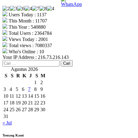
Users Today : 1137
This Month : 11707
This Year : 540880
Total Users : 2364784
Views Today : 2001
Total views : 7080337
Who's Online : 10
Your IP Address : 216.73.216.143
Cari
untuk:
Agustus 2026
S
S
R
K
J
S
M
1
2
3
4
5
6
7
8
9
10
11
12
13
14
15
16
17
18
19
20
21
22
23
24
25
26
27
28
29
30
31
« Jul
Tentang Kami