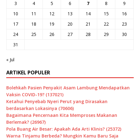
3
4
5
6
7
8
9
10
11
12
13
14
15
16
17
18
19
20
21
22
23
24
25
26
27
28
29
30
31
« Jul
ARTIKEL POPULER
Bolehkah Pasien Penyakit Asam Lambung Mendapatkan
Vaksin COVID-19? (137021)
Ketahui Penyebab Nyeri Perut yang Dirasakan
berdasarkan Lokasinya (70606)
Bagaimana Pencernaan Kita Memproses Makanan
Berlemak? (26967)
Pola Buang Air Besar: Apakah Ada Arti Klinis? (25372)
Warna Tinjamu Berbeda? Mungkin Kamu Baru Saja