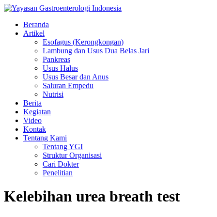
Beranda
Artikel
Esofagus (Kerongkongan)
Lambung dan Usus Dua Belas Jari
Pankreas
Usus Halus
Usus Besar dan Anus
Saluran Empedu
Nutrisi
Berita
Kegiatan
Video
Kontak
Tentang Kami
Tentang YGI
Struktur Organisasi
Cari Dokter
Penelitian
Kelebihan urea breath test