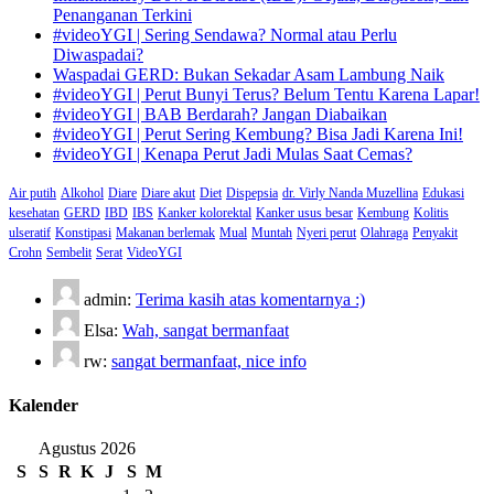
Penanganan Terkini
#videoYGI | Sering Sendawa? Normal atau Perlu
Diwaspadai?
Waspadai GERD: Bukan Sekadar Asam Lambung Naik
#videoYGI | Perut Bunyi Terus? Belum Tentu Karena Lapar!
#videoYGI | BAB Berdarah? Jangan Diabaikan
#videoYGI | Perut Sering Kembung? Bisa Jadi Karena Ini!
#videoYGI | Kenapa Perut Jadi Mulas Saat Cemas?
Air putih
Alkohol
Diare
Diare akut
Diet
Dispepsia
dr. Virly Nanda Muzellina
Edukasi
kesehatan
GERD
IBD
IBS
Kanker kolorektal
Kanker usus besar
Kembung
Kolitis
ulseratif
Konstipasi
Makanan berlemak
Mual
Muntah
Nyeri perut
Olahraga
Penyakit
Crohn
Sembelit
Serat
VideoYGI
admin:
Terima kasih atas komentarnya :)
Elsa:
Wah, sangat bermanfaat
rw:
sangat bermanfaat, nice info
Kalender
Agustus 2026
S
S
R
K
J
S
M