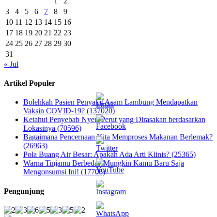
1
2
3
4
5
6
7
8
9
10
11
12
13
14
15
16
17
18
19
20
21
22
23
24
25
26
27
28
29
30
31
« Jul
Artikel Populer
Bolehkah Pasien Penyakit Asam Lambung Mendapatkan
Vaksin COVID-19? (137020)
Ketahui Penyebab Nyeri Perut yang Dirasakan berdasarkan
Lokasinya (70596)
Bagaimana Pencernaan Kita Memproses Makanan Berlemak?
(26963)
Pola Buang Air Besar: Apakah Ada Arti Klinis? (25365)
Warna Tinjamu Berbeda? Mungkin Kamu Baru Saja
Mengonsumsi Ini! (17706)
Pengunjung