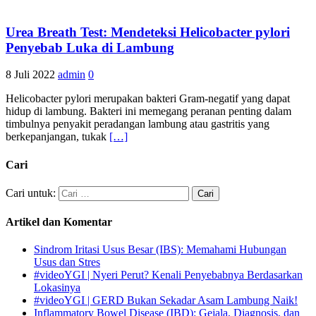
Urea Breath Test: Mendeteksi Helicobacter pylori
Penyebab Luka di Lambung
8 Juli 2022
admin
0
Helicobacter pylori merupakan bakteri Gram-negatif yang dapat
hidup di lambung. Bakteri ini memegang peranan penting dalam
timbulnya penyakit peradangan lambung atau gastritis yang
berkepanjangan, tukak
[…]
Cari
Cari untuk:
Artikel dan Komentar
Sindrom Iritasi Usus Besar (IBS): Memahami Hubungan
Usus dan Stres
#videoYGI | Nyeri Perut? Kenali Penyebabnya Berdasarkan
Lokasinya
#videoYGI | GERD Bukan Sekadar Asam Lambung Naik!
Inflammatory Bowel Disease (IBD): Gejala, Diagnosis, dan