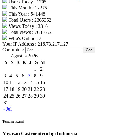
Users Today : 1705
This Month : 12275
This Year : 541448
Total Users : 2365352
Views Today : 3316
Total views : 7081652
Who's Online : 7
Your IP Address : 216.73.217.127
Cari untuk:
Agustus 2026
S
S
R
K
J
S
M
1
2
3
4
5
6
7
8
9
10
11
12
13
14
15
16
17
18
19
20
21
22
23
24
25
26
27
28
29
30
31
« Jul
Tentang Kami
Yayasan Gastroenterologi Indonesia