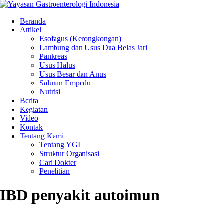
Beranda
Artikel
Esofagus (Kerongkongan)
Lambung dan Usus Dua Belas Jari
Pankreas
Usus Halus
Usus Besar dan Anus
Saluran Empedu
Nutrisi
Berita
Kegiatan
Video
Kontak
Tentang Kami
Tentang YGI
Struktur Organisasi
Cari Dokter
Penelitian
IBD penyakit autoimun