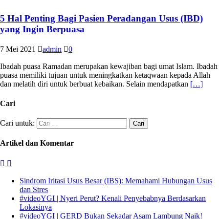
5 Hal Penting Bagi Pasien Peradangan Usus (IBD)
yang Ingin Berpuasa
7 Mei 2021
admin
0
Ibadah puasa Ramadan merupakan kewajiban bagi umat Islam. Ibadah
puasa memiliki tujuan untuk meningkatkan ketaqwaan kepada Allah
dan melatih diri untuk berbuat kebaikan. Selain mendapatkan
[…]
Cari
Cari untuk:
Artikel dan Komentar
Sindrom Iritasi Usus Besar (IBS): Memahami Hubungan Usus
dan Stres
#videoYGI | Nyeri Perut? Kenali Penyebabnya Berdasarkan
Lokasinya
#videoYGI | GERD Bukan Sekadar Asam Lambung Naik!