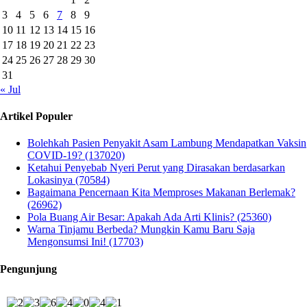
3
4
5
6
7
8
9
10
11
12
13
14
15
16
17
18
19
20
21
22
23
24
25
26
27
28
29
30
31
« Jul
Artikel Populer
Bolehkah Pasien Penyakit Asam Lambung Mendapatkan Vaksin
COVID-19? (137020)
Ketahui Penyebab Nyeri Perut yang Dirasakan berdasarkan
Lokasinya (70584)
Bagaimana Pencernaan Kita Memproses Makanan Berlemak?
(26962)
Pola Buang Air Besar: Apakah Ada Arti Klinis? (25360)
Warna Tinjamu Berbeda? Mungkin Kamu Baru Saja
Mengonsumsi Ini! (17703)
Pengunjung