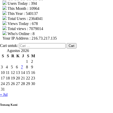
Users Today : 394
This Month : 10964
This Year : 540137
Total Users : 2364041
Views Today : 678
Total views : 7079014
Who's Online : 8
Your IP Address : 216.73.217.135
Cari untuk:
Agustus 2026
S
S
R
K
J
S
M
1
2
3
4
5
6
7
8
9
10
11
12
13
14
15
16
17
18
19
20
21
22
23
24
25
26
27
28
29
30
31
« Jul
Tentang Kami