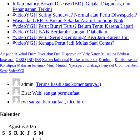
Inflammatory Bowel Disease (IBD): Gejala, Diagnosis, dan
Penanganan Terkini
#videoYGI | Sering Sendawa? Normal atau Perlu Diwaspadai?
Waspadai GERD: Bukan Sekadar Asam Lambung Naik
#videoYGI | Perut Bunyi Terus? Belum Tentu Karena Lapar!
#videoYGI | BAB Berdarah? Jangan Diabaikan
#videoYGI | Perut Sering Kembung? Bisa Jadi Karena Ini!
#videoYGI | Kenapa Perut Jadi Mulas Saat Cemas?
Air putih
Alkohol
Diare
Diare akut
Diet
Dispepsia
dr. Virly Nanda Muzellina
Edukasi
kesehatan
GERD
IBD
IBS
Kanker kolorektal
Kanker usus besar
Kembung
Kolitis ulseratif
Konstipasi
Makanan berlemak
Mual
Muntah
Nyeri perut
Olahraga
Penyakit Crohn
Sembelit
Serat
VideoYGI
admin:
Terima kasih atas komentarnya :)
Elsa:
Wah, sangat bermanfaat
rw:
sangat bermanfaat, nice info
Kalender
Agustus 2026
S
S
R
K
J
S
M
1
2