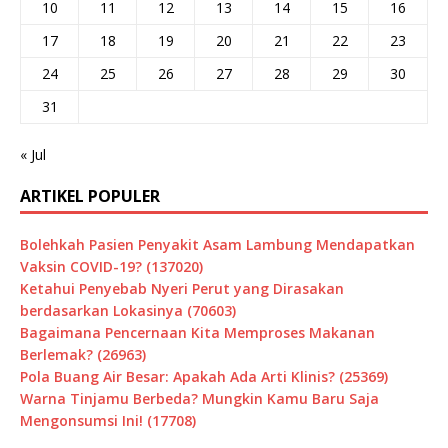
10
11
12
13
14
15
16
17
18
19
20
21
22
23
24
25
26
27
28
29
30
31
« Jul
ARTIKEL POPULER
Bolehkah Pasien Penyakit Asam Lambung Mendapatkan
Vaksin COVID-19? (137020)
Ketahui Penyebab Nyeri Perut yang Dirasakan
berdasarkan Lokasinya (70603)
Bagaimana Pencernaan Kita Memproses Makanan
Berlemak? (26963)
Pola Buang Air Besar: Apakah Ada Arti Klinis? (25369)
Warna Tinjamu Berbeda? Mungkin Kamu Baru Saja
Mengonsumsi Ini! (17708)