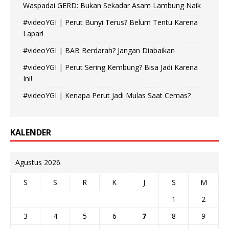
Waspadai GERD: Bukan Sekadar Asam Lambung Naik
#videoYGI | Perut Bunyi Terus? Belum Tentu Karena
Lapar!
#videoYGI | BAB Berdarah? Jangan Diabaikan
#videoYGI | Perut Sering Kembung? Bisa Jadi Karena
Ini!
#videoYGI | Kenapa Perut Jadi Mulas Saat Cemas?
KALENDER
Agustus 2026
S
S
R
K
J
S
M
1
2
3
4
5
6
7
8
9