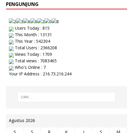
PENGUNJUNG
Users Today : 815
This Month : 13131
This Year : 542304
Total Users : 2366208
Views Today : 1709
Total views : 7083465
Who's Online : 7
Your IP Address : 216.73.216.244
Agustus 2026
S
S
R
K
J
S
M