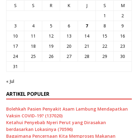
S
S
R
K
J
S
M
1
2
3
4
5
6
7
8
9
10
11
12
13
14
15
16
17
18
19
20
21
22
23
24
25
26
27
28
29
30
31
« Jul
ARTIKEL POPULER
Bolehkah Pasien Penyakit Asam Lambung Mendapatkan
Vaksin COVID-19? (137020)
Ketahui Penyebab Nyeri Perut yang Dirasakan
berdasarkan Lokasinya (70596)
Bagaimana Pencernaan Kita Memproses Makanan