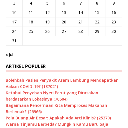
3
4
5
6
7
8
9
10
11
12
13
14
15
16
17
18
19
20
21
22
23
24
25
26
27
28
29
30
31
« Jul
ARTIKEL POPULER
Bolehkah Pasien Penyakit Asam Lambung Mendapatkan
Vaksin COVID-19? (137021)
Ketahui Penyebab Nyeri Perut yang Dirasakan
berdasarkan Lokasinya (70604)
Bagaimana Pencernaan Kita Memproses Makanan
Berlemak? (26966)
Pola Buang Air Besar: Apakah Ada Arti Klinis? (25370)
Warna Tinjamu Berbeda? Mungkin Kamu Baru Saja