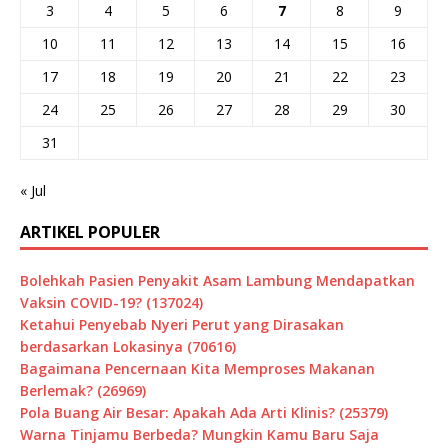
3
4
5
6
7
8
9
10
11
12
13
14
15
16
17
18
19
20
21
22
23
24
25
26
27
28
29
30
31
« Jul
ARTIKEL POPULER
Bolehkah Pasien Penyakit Asam Lambung Mendapatkan
Vaksin COVID-19? (137024)
Ketahui Penyebab Nyeri Perut yang Dirasakan
berdasarkan Lokasinya (70616)
Bagaimana Pencernaan Kita Memproses Makanan
Berlemak? (26969)
Pola Buang Air Besar: Apakah Ada Arti Klinis? (25379)
Warna Tinjamu Berbeda? Mungkin Kamu Baru Saja