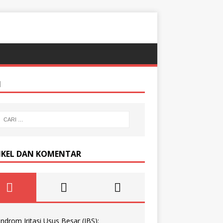
I
IKEL DAN KOMENTAR
indrom Iritasi Usus Besar (IBS):