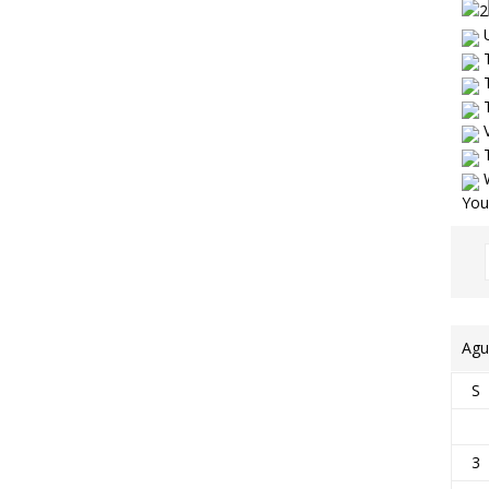
U
T
T
T
V
T
W
You
Agu
S
3