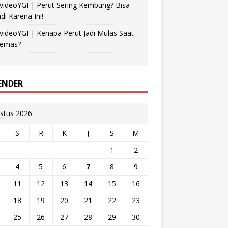
videoYGI | Perut Sering Kembung? Bisa
adi Karena Ini!
videoYGI | Kenapa Perut Jadi Mulas Saat
emas?
ENDER
stus 2026
S
R
K
J
S
M
1
2
4
5
6
7
8
9
11
12
13
14
15
16
18
19
20
21
22
23
25
26
27
28
29
30