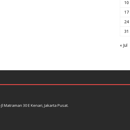
10
17
24
31
« Jul
l Matraman 30 E Kenari, Jakarta Pusat.