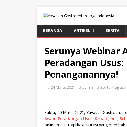
BERANDA
ARTIKEL
BERITA
Serunya Webinar
Peradangan Usus: K
Penanganannya!
24 Maret 2021
admin
Berita
,
Kegiata
Sabtu, 20 Maret 2021, Yayasan Gastroentero
Awam Peradangan Usus: Kenali Jenis, S
online melalui aplikasi ZOOM yang membaha