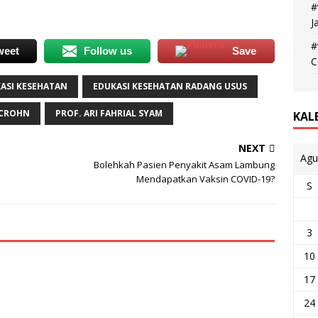
#
J
#
weet
Follow us
Save
C
ASI KESEHATAN
EDUKASI KESEHATAN RADANG USUS
 CROHN
PROF. ARI FAHRIAL SYAM
KAL
NEXT
Agu
Bolehkah Pasien Penyakit Asam Lambung
Mendapatkan Vaksin COVID-19?
S
3
10
17
24