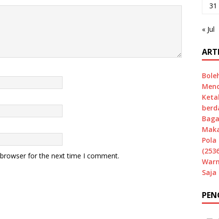
31
« Jul
ART
Bole
Mend
Keta
berd
Baga
Maka
Pola 
(2536
 browser for the next time I comment.
Warn
Saja
PEN