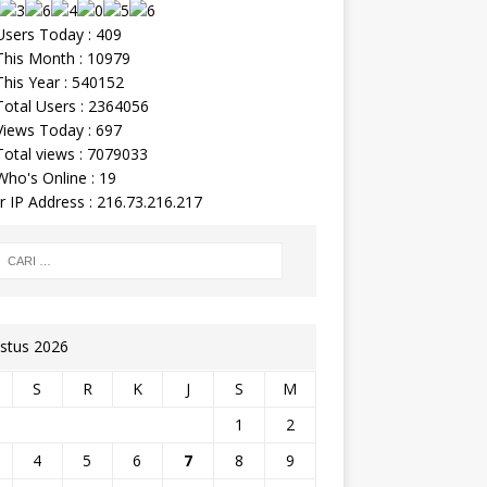
sers Today : 409
his Month : 10979
his Year : 540152
otal Users : 2364056
iews Today : 697
otal views : 7079033
ho's Online : 19
r IP Address : 216.73.216.217
stus 2026
S
R
K
J
S
M
1
2
4
5
6
7
8
9