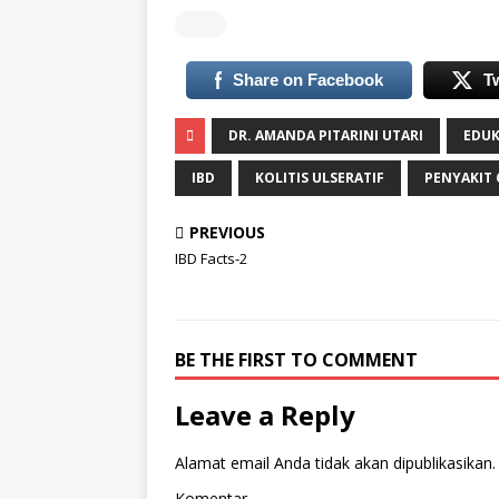
Share on Facebook
T
DR. AMANDA PITARINI UTARI
EDUK
IBD
KOLITIS ULSERATIF
PENYAKIT
PREVIOUS
IBD Facts-2
BE THE FIRST TO COMMENT
Leave a Reply
Alamat email Anda tidak akan dipublikasikan.
Komentar