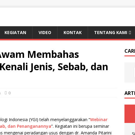
KEGIATAN
VIDEO
KONTAK
TENTANG KAMI
 Awam Membahas
CAR
enali Jenis, Sebab, dan
ART
n
0
logi Indonesia (YGI) telah menyelanggarakan “
Webinar
ebab, dan Penanganannya
”. Kegiatan ini berupa seminar
s mengenai peradangan usus dengan dr. Amanda Pitarini
S