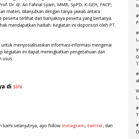
rof. Dr. dr. Ari Fahrial Syam, MMB, SpPD, K-GEH, FACP,
M
n materi, dilanjutkan dengan tanya-jawab antara
#
 peserta terlihat dari banyaknya peserta yang bertanya.
P
hak mendapatkan hadiah. Kegiatan ini disponsori oleh PT.
#
L
I untuk menyosialisasikan informasi-informasi mengenai
I
p kegiatan ini dapat meningkatkan pengetahuan dan
G
 usus.
T
#
a
ya di
sini
W
L
#
T
#
n kami selanjutnya, ayo follow
instagram
,
twitter
, dan
D